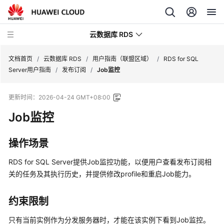
云数据库 RDS
文档首页
/
云数据库 RDS
/
用户指南（联盟区域）
/
RDS for SQL
Server用户指南
/
发布订阅
/
Job监控
更新时间：
2026-04-24 GMT+08:00
Job监控
产
品
介
操作场景
绍
RDS for SQL Server提供Job监控功能，以便用户查看发布订阅相
计
关的任务及其执行历史，并提供修改profile和重启Job能力。
费
说
约束限制
明
只有当前实例作为分发服务器时，才能在该实例下看到Job监控。