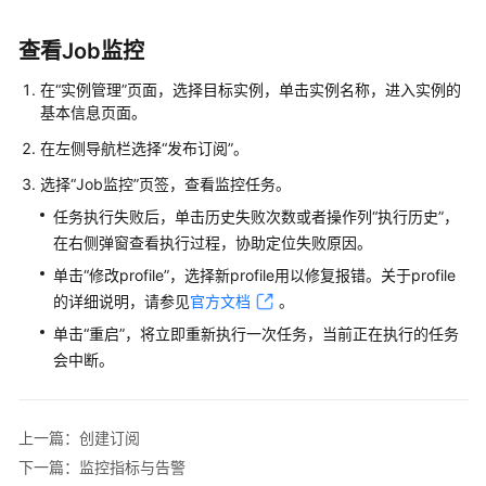
快
速
查看Job监控
入
门
在“实例管理”页面，选择目标实例，单击实例名称，进入实例的
基本信息
页面。
内
在左侧导航栏选择“发布订阅”。
核
介
选择“Job监控”页签，查看监控任务。
绍
任务执行失败后，单击历史失败次数或者操作列“执行历史”，
在右侧弹窗查看执行过程，协助定位失败原因。
用
单击“修改profile”，选择新profile用以修复报错。关于profile
户
指
的详细说明，请参见
官方文档
。
南
单击“重启”，将立即重新执行一次任务，当前正在执行的任务
会中断。
最
佳
实
上一篇：创建订阅
践
下一篇：监控指标与告警