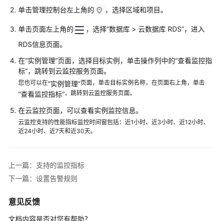
性
单击管理控制台左上角的
，选择区域和项目。
能
白
单击页面左上角的
，选择“数据库 > 云数据库 RDS”，进入
皮
RDS信息页面。
书
在“实例管理”页面，选择目标实例，单击操作列中的
“查看监控指
API
标”
，跳转到云监控服务页面。
参
您也可以在
页面，单击目标实例名称，在页面右上角，单击
“实例管理”
考
，跳转到云监控服务页面。
“查看监控指标”
在云监控页面，可以查看实例监控信息。
SDK
云监控支持的性能指标监控时间窗包括：近1小时、近3小时、近12小时、
参
近24小时、近7天和近30天。
考
常
上一篇：支持的监控指标
见
下一篇：设置告警规则
问
题
意见反馈
故
文档内容是否对您有帮助？