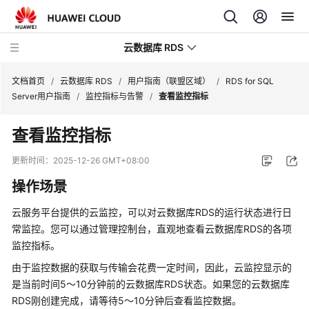
云数据库 RDS
文档首页
/
云数据库 RDS
/
用户指南（联盟区域）
/
RDS for SQL
Server用户指南
/
监控指标与告警
/
查看监控指标
查看监控指标
产
更新时间：
2025-12-26 GMT+08:00
品
操作场景
介
绍
云服务平台提供的云监控，可以对
云数据库RDS
的运行状态进行日
常监控。您可以通过管理控制台，直观地查看
云数据库RDS
的各项
计
监控指标。
费
由于监控数据的获取与传输会花费一定时间，因此，云监控显示的
说
明
是当前时间5～10分钟前的
云数据库RDS
状态。如果您的
云数据库
RDS
刚创建完成，请等待5～10分钟后查看监控数据。