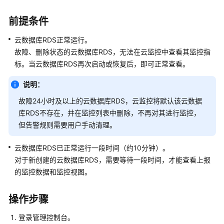
快
速
前提条件
入
门
云数据库RDS
正常运行。
故障、删除状态的
云数据库RDS
，无法在云监控中查看其监控指
内
标。当
云数据库RDS
再次启动或恢复后，即可正常查看。
核
介
说明：
绍
故障24小时及以上的
云数据库RDS
，云监控将默认该
云数据
库RDS
不存在，并在监控列表中删除，不再对其进行监控，
用
但告警规则需要用户手动清理。
户
指
云数据库RDS
已正常运行一段时间（约10分钟）。
南
对于新创建的
云数据库RDS
，需要等待一段时间，才能查看上报
的监控数据和监控视图。
最
佳
实
操作步骤
践
登录管理控制台。