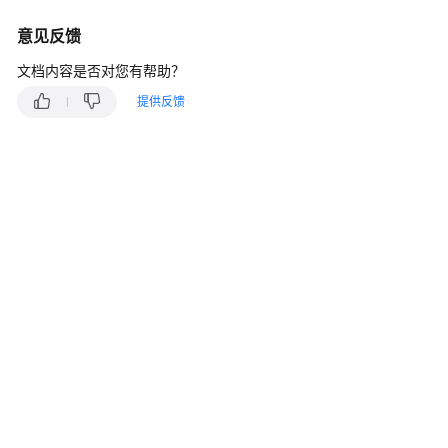
快
速
意见反馈
入
文档内容是否对您有帮助？
门
提供反馈
内
核
介
绍
用
户
指
南
最
佳
实
践