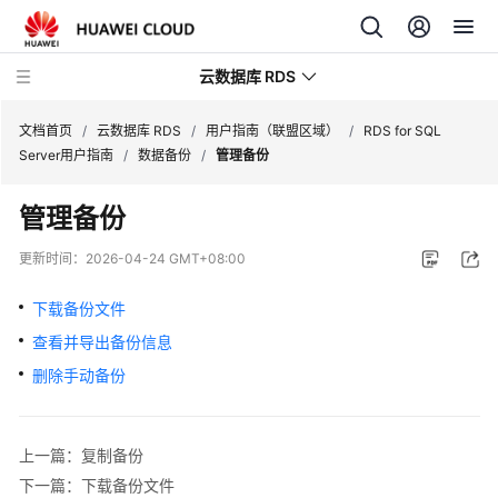
云数据库 RDS
文档首页
/
云数据库 RDS
/
用户指南（联盟区域）
/
RDS for SQL
Server用户指南
/
数据备份
/
管理备份
管理备份
产
更新时间：
2026-04-24 GMT+08:00
品
介
下载备份文件
绍
查看并导出备份信息
删除手动备份
计
费
说
上一篇：复制备份
明
下一篇：下载备份文件