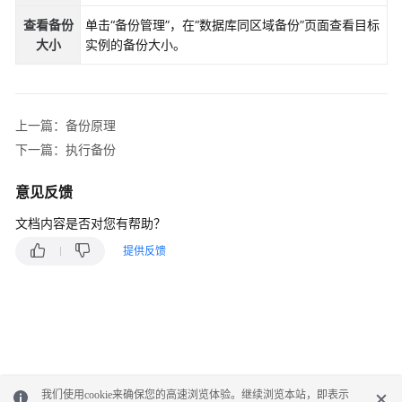
南
（吉
查看备份
单击“备份管理”，在“数据库同区域备份”页面查看目标
隆
大小
实例的备份大小。
坡
区
域）
上一篇：备份原理
API
下一篇：执行备份
参
考
意见反馈
（吉
隆
文档内容是否对您有帮助？
坡
提供反馈
区
域）
用
户
指
南
我们使用cookie来确保您的高速浏览体验。继续浏览本站，即表示
（安