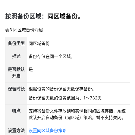
用
户
指
按照备份区域：
同区域备份。
南
（巴
表3
同区域备份介绍
黎
区
备份类型
同区域备份
域）
描述
备份存储在同一个区域。
API
参
是否默认
是
考
开启
（巴
黎
保留时长
根据设置的备份保留天数保存备份。
区
备份保留天数的设置范围为：1～732天
域）
特点
支持将备份文件存放到和实例相同的区域存储，系统
用
默认开启自动备份（同区域）策略，暂不支持关闭。
户
指
设置方法
设置同区域备份策略