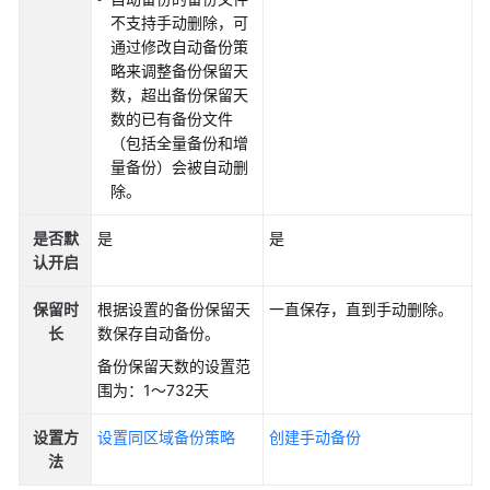
户
不支持手动删除，可
指
通过修改自动备份策
南
略来调整备份保留天
（阿
数，超出备份保留天
布
数的已有备份文件
扎
（包括全量备份和增
比
量备份）会被自动删
区
除。
域）
是否默
是
是
API
认开启
参
考
保留时
根据设置的备份保留天
一直保存，直到手动删除。
(阿
长
数保存自动备份。
布
备份保留天数的设置范
扎
围为：1～732天
比
区
设置方
设置同区域备份策略
创建手动备份
域)
法