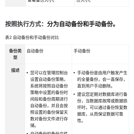
障
排
除
按照执行方式：
分为自动备份和手动备份。
视
频
表2
自动备份和手动备份对比
帮
助
备份类
自动备份
手动备份
型
产
品
描述
您可以在管理控制台
手动备份是由用户触发产生
术
设置自动备份策略，
的全量备份，会一直保存，
语
系统将按照自动备份
直到用户手动删除。
策略中设置的备份时
建议您定期对数据库进行备
更
间段和备份周期进行
份，当数据库故障或数据损
多
自动备份，并且会按
坏时，可以通过备份恢复数
文
照设置的备份保留天
据库，从而保证数据可靠
档
数对备份文件进行存
性。
储。
用
自动备份的备份文件