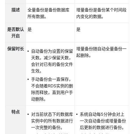
快
速
描述
全量备份是备份数据库
增量备份是备份某个时间段
入
所有数据。
内变化的数据。
门
是否默认
是
是
开启
内
核
保留时长
增量备份随自动全量备份一
介
自动备份为设置的保留
起删除。
绍
天数。减少保留天数，
会针对已有的备份文件
用
生效。
户
手动备份会一直保存，
指
不会随着RDS实例的删
南
除而释放，直到用户手
动删除。
最
佳
特点
对当前状态下的数据库
系统自动每5分钟会对上
实
实例中的所有数据进行
一次自动备份或增量备份
践
一次完整的备份。
后更新的数据进行备份。