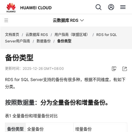
云数据库 RDS
文档首页
/
云数据库 RDS
/
用户指南（联盟区域）
/
RDS for SQL
Server用户指南
/
数据备份
/
备份类型
备份类型
产
更新时间：
2025-12-26 GMT+08:00
品
RDS for SQL Server支持的备份有很多种，根据不同维度，有如下
介
分类。
绍
计
按照数据量：
分为全量备份和增量备份。
费
说
表1
全量备份和增量备份对比
明
备份类型
全量备份
增量备份