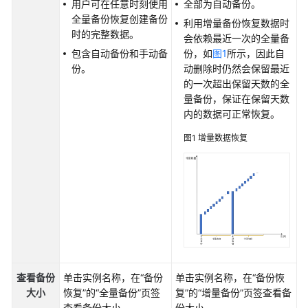
用户可在任意时刻使用
全部为自动备份。
性
全量备份恢复创建备份
能
利用增量备份恢复数据时
时的完整数据。
白
会依赖最近一次的全量备
皮
包含自动备份和手动备
份，如
图1
所示，因此自
书
份。
动删除时仍然会保留最近
的一次超出保留天数的全
API
量备份，保证在保留天数
参
内的数据可正常恢复。
考
图1
增量数据恢复
SDK
参
考
常
见
问
题
查看备份
单击实例名称，在“备份
单击实例名称，在“备份恢
大小
恢复”的“全量备份”页签
复”的“增量备份”页签查看备
故
查看备份大小。
份大小。