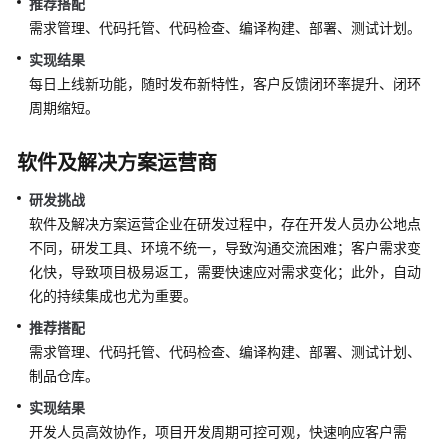
入
推荐搭配
门
需求管理、代码托管、代码检查、编译构建、部署、测试计划。
实现结果
用
每日上线新功能，随时发布新特性，客户反馈闭环率提升、闭环
户
周期缩短。
指
南
软件及解决方案运营商
最
研发挑战
佳
软件及解决方案运营企业在研发过程中，存在开发人员办公地点
实
践
不同，研发工具、环境不统一，导致沟通交流困难；客户需求变
化快，导致项目极易返工，需要快速应对需求变化；此外，自动
API
化的持续集成也尤为重要。
参
推荐搭配
考
需求管理、代码托管、代码检查、编译构建、部署、测试计划、
制品仓库。
常
见
实现结果
问
开发人员高效协作，项目开发周期可控可观，快速响应客户需