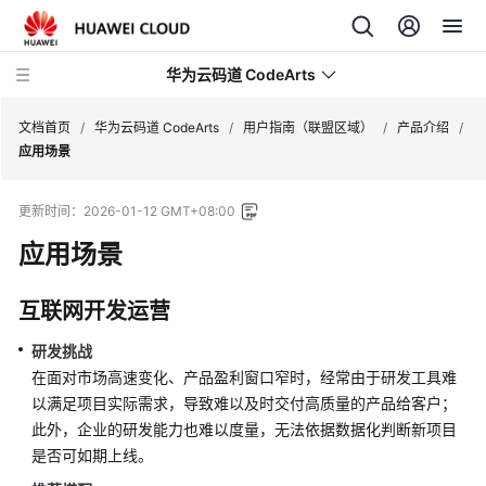
华为云码道 CodeArts
文档首页
/
华为云码道 CodeArts
/
用户指南（联盟区域）
/
产品介绍
/
应用场景
产
更新时间：
2026-01-12 GMT+08:00
品
介
应用场景
绍
互联网开发运营
计
费
研发挑战
说
在面对市场高速变化、产品盈利窗口窄时，经常由于研发工具难
明
以满足项目实际需求，导致难以及时交付高质量的产品给客户；
此外，企业的研发能力也难以度量，无法依据数据化判断新项目
快
是否可如期上线。
速