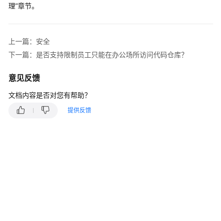
入
理”章节。
门
用
上一篇：安全
户
下一篇：是否支持限制员工只能在办公场所访问代码仓库？
指
南
意见反馈
最
文档内容是否对您有帮助？
佳
实
提供反馈
践
API
参
考
常
见
问