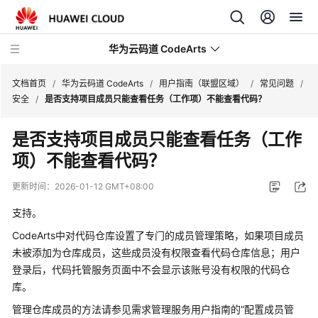
华为云码道 CodeArts
文档首页
/
华为云码道 CodeArts
/
用户指南（联盟区域）
/
常见问题
/
安全
/
是否支持项目成员只能查看任务（工作项）不能查看代码？
产
是否支持项目成员只能查看任务（工作
品
项）不能查看代码？
介
绍
更新时间：
2026-01-12 GMT+08:00
计
支持。
费
CodeArts中对代码仓库设置了专门的成员管理策略，如果项目成员
说
未被添加为仓库成员，这些成员没有权限查看代码仓库信息；用户
明
登录后，代码托管服务页面中不会显示该账号没有权限的代码仓
库。
快
速
管理仓库成员的方法请参见需求管理服务用户指南的“配置成员管