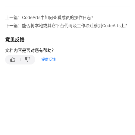
入
门
上一篇：CodeArts中如何查看成员的操作日志？
用
下一篇：能否将本地或其它平台代码及工作项迁移到CodeArts上？
户
指
意见反馈
南
文档内容是否对您有帮助？
最
提供反馈
佳
实
践
API
参
考
常
见
问