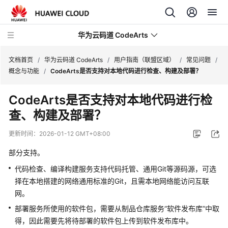
华为云码道 CodeArts
文档首页
/
华为云码道 CodeArts
/
用户指南（联盟区域）
/
常见问题
/
概念与功能
/
CodeArts是否支持对本地代码进行检查、构建及部署？
产
CodeArts是否支持对本地代码进行检
品
查、构建及部署？
介
绍
更新时间：
2026-01-12 GMT+08:00
计
部分支持。
费
代码检查、编译构建服务支持代码托管、通用Git等源码源，可选
说
择在本地搭建的网络通用标准的Git，且需本地网络能访问互联
明
网。
快
部署服务所使用的软件包，需要从制品仓库服务“软件发布库”中取
速
得，因此需要先将待部署的软件包上传到软件发布库中。