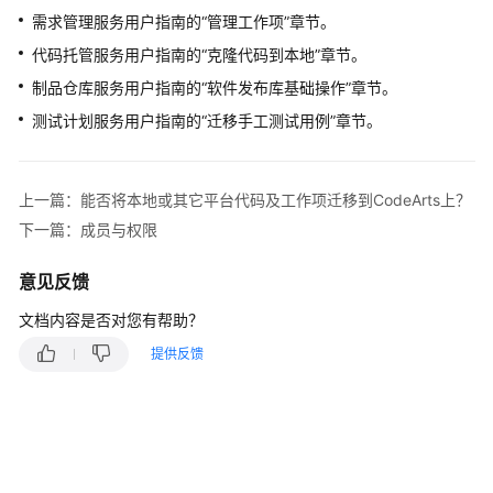
入
需求管理服务用户指南的“管理工作项”章节。
门
代码托管服务用户指南的“克隆代码到本地”章节。
用
制品仓库服务用户指南的“软件发布库基础操作”章节。
户
测试计划服务用户指南的“迁移手工测试用例”章节。
指
南
最
上一篇：能否将本地或其它平台代码及工作项迁移到CodeArts上？
佳
下一篇：成员与权限
实
践
意见反馈
文档内容是否对您有帮助？
API
参
提供反馈
考
常
见
问