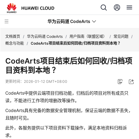
华为云码道 CodeArts
文档首页
/
华为云码道 CodeArts
/
用户指南（联盟区域）
/
常见问题
/
概念与功能
/
CodeArts项目结束后如何回收/归档项目资料到本地 ？
产
CodeArts项目结束后如何回收/归档项
品
目资料到本地 ？
介
绍
更新时间：
2026-01-12 GMT+08:00
计
CodeArts中提供云端项目归档功能，归档后的项目对所有成员只
费
读，不能进行工作项的增删改等操作。
说
CodeArts具有完备的数据安全管理机制，保证云端的数据不丢失，
明
且随时可见。
快
此外，各服务提供以下项目资料下载操作，满足本地资料归档诉
速
求。