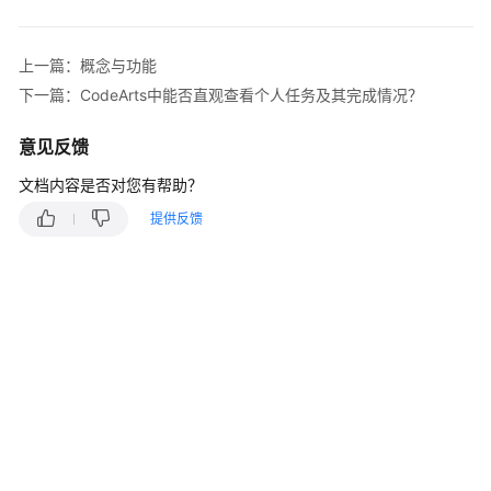
入
门
上一篇：概念与功能
用
下一篇：CodeArts中能否直观查看个人任务及其完成情况？
户
指
意见反馈
南
文档内容是否对您有帮助？
最
提供反馈
佳
实
践
API
参
考
常
见
问