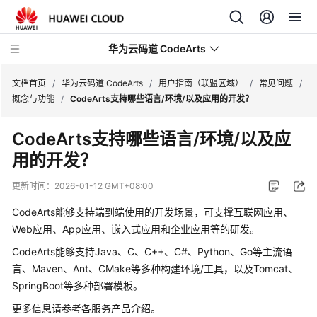
华为云码道 CodeArts
文档首页
/
华为云码道 CodeArts
/
用户指南（联盟区域）
/
常见问题
/
概念与功能
/
CodeArts支持哪些语言/环境/以及应用的开发？
产
CodeArts支持哪些语言/环境/以及应
品
用的开发？
介
绍
更新时间：
2026-01-12 GMT+08:00
计
CodeArts能够支持端到端使用的开发场景，可支撑互联网应用、
费
Web应用、App应用、嵌入式应用和企业应用等的研发。
说
CodeArts能够支持Java、C、C++、C#、Python、Go等主流语
明
言、Maven、Ant、CMake等多种构建环境/工具，以及Tomcat、
SpringBoot等多种部署模板。
快
速
更多信息请参考各服务产品介绍。