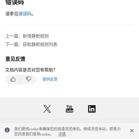
错误码
请参见
错误码
附
。
录
用
上一篇：新增静默规则
户
下一篇：获取静默规则列表
指
南
意见反馈
（2.0）
（联
文档内容是否对您有帮助？
盟
提供反馈
区
域）
通
用
参
考
我们使用cookie来确保您的高速浏览体验。继续浏览本站，即表示
© 2026, 华为云计算技术有限公司及其关联公司。保留一切权利。
您同意我们使用cookie。
详情