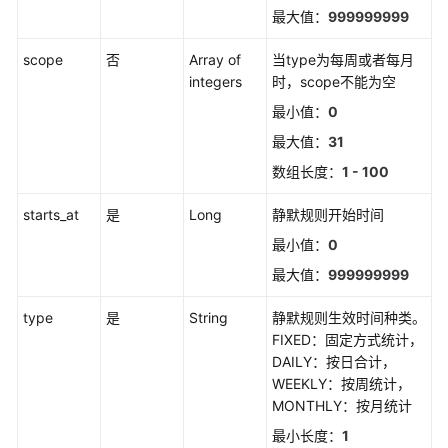
（1.0）
最大值：
999999999
（联
盟
scope
否
Array of
当type为每周或者每月
区
integers
时，scope不能为空
域）
最小值：
0
最大值：
31
API（联
盟
数组长度：
1 - 100
区
域）
starts_at
是
Long
静默规则开始时间
最小值：
0
使
最大值：
999999999
用
前
type
是
String
静默规则生效时间种类。
必
FIXED：固定方式统计，
读
DAILY：按日合计，
WEEKLY：按周统计，
API
MONTHLY：按月统计
概
览
最小长度：
1