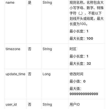
name
是
String
规则名称。名称包含大
（2.0）
小写字母、数字、特殊
（吉
字符（_）、不能以下
隆
划线开头或结尾，最大
坡
长度为100。
区
最小长度：
1
域）
最大长度：
100
API
参
timezone
否
String
时区
考
最小长度：
1
（吉
最大长度：
32
隆
坡
update_time
否
Long
修改时间
区
域）
最小值：
0
最大值：
用
9999999999999
户
指
user_id
否
String
用户ID
南