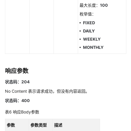
最大长度：
100
如
枚举值：
何
调
FIXED
用
DAILY
API
WEEKLY
MONTHLY
API
告
警
响应参数
状态码：204
获
取
No Content 表示请求成功，但没有内容返回。
告
状态码：400
警
发
表6
响应Body参数
送
结
参数
参数类型
描述
果