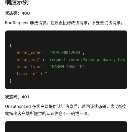
响应示例
除
事
状态码：400
件
类
BadRequest 非法请求。建议直接修改该请求，不要重试该请求。
告
警
规
{
则
"error_code"
:
"AOM.08012003"
,
"error_msg"
:
"request insertParma probably has er
批
"error_type"
:
"PARAM_INVALID"
,
量
"trace_id"
:
""
更
新
}
Prometheus
监
状态码：401
控
Unauthorized 在客户端提供认证信息后，返回该状态码，表明服务
告
警
端指出客户端所提供的认证信息不正确或非法。
规
则