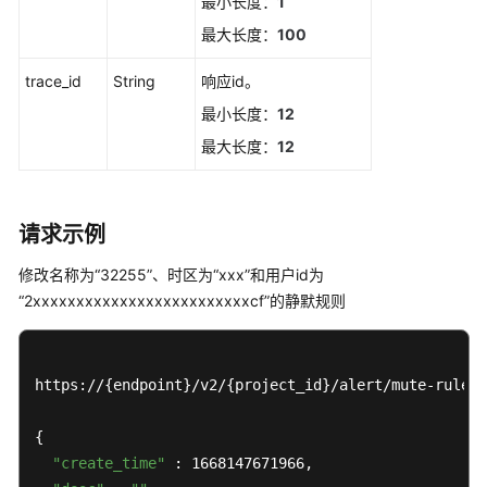
最小长度：
1
规
最大长度：
100
则
列
trace_id
String
响应id。
表
最小长度：
12
查
最大长度：
12
询
事
件
请求示例
类
告
修改名称为“32255”、时区为“xxx”和用户id为
警
“2xxxxxxxxxxxxxxxxxxxxxxxxxcf”的静默规则
规
则
列
表
https://{endpoint}/v2/{project_id}/alert/mute-rules

新
{

增
"create_time"
 : 1668147671966,

一