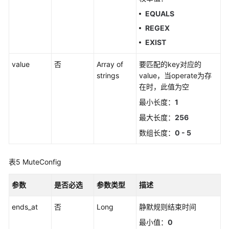
南
EQUALS
（安
REGEX
卡
拉
EXIST
区
域）
value
否
Array of
要匹配的key对应的
strings
value，当operate为存
API
在时，此值为空
参
最小长度：
1
考
最大长度：
256
（安
卡
数组长度：
0 - 5
拉
区
表5
MuteConfig
域）
参数
是否必选
参数类型
描述
用
户
ends_at
否
Long
静默规则结束时间
指
最小值：
0
南