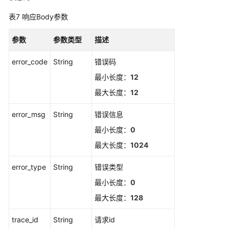
则
表7
响应Body参数
获
取
参数
参数类型
描述
静
默
error_code
String
错误码
规
最小长度：
12
则
最大长度：
12
列
表
error_msg
String
错误信息
通
最小长度：
0
过
最大长度：
1024
告
警
error_type
String
错误类型
规
最小长度：
0
则
名
最大长度：
128
称
获
trace_id
String
请求id