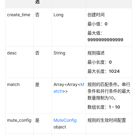
选
更
多
create_time
否
Long
创建时间
文
最小值：
0
档
最大值：
9999999999999
用
户
desc
否
String
规则描述
指
最小长度：
0
南
（1.0）
最大长度：
1024
（吉
隆
match
是
Array<Array<
M
规则的匹配条件。串行
坡
atch
>>
条件和并行条件的最大
区
数量限制为10。
域）
数组长度：
1 - 10
用
mute_config
是
MuteConfig
规则的生效时间配置
户
object
指
南