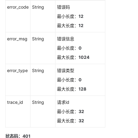
error_code
String
错误码
删
最小长度：
12
除
静
最大长度：
12
默
规
error_msg
String
错误信息
则
最小长度：
0
最大长度：
1024
新
增
error_type
String
错误类型
静
默
最小长度：
0
规
最大长度：
128
则
trace_id
String
请求id
修
最小长度：
32
改
静
最大长度：
32
默
规
状态码：401