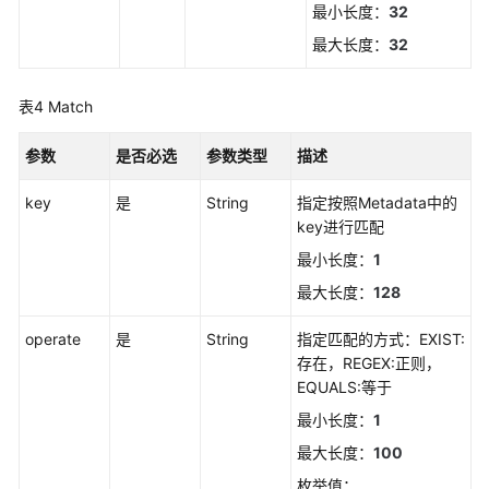
最小长度：
32
（阿
布
最大长度：
32
扎
比
表4
Match
区
域）
参数
是否必选
参数类型
描述
API
key
是
String
指定按照Metadata中的
参
key进行匹配
考
最小长度：
1
（阿
布
最大长度：
128
扎
比
operate
是
String
指定匹配的方式：EXIST:
区
存在，REGEX:正则，
域）
EQUALS:等于
最小长度：
1
用
最大长度：
100
户
指
枚举值：