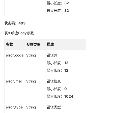
取
最小长度：
32
告
最大长度：
32
警
行
动
状态码：403
规
表8
响应Body参数
则
参数
参数类型
描述
新
增
error_code
String
错误码
告
警
最小长度：
12
行
最大长度：
12
动
规
error_msg
String
错误信息
则
最小长度：
0
删
最大长度：
1024
除
告
error_type
String
错误类型
警