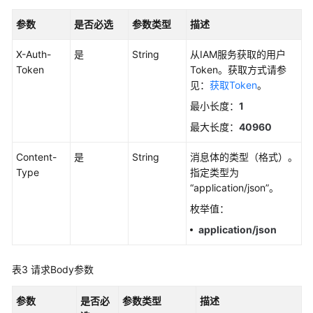
考
参数
是否必选
参数类型
描述
SDK
参
X-Auth-
是
String
从IAM服务获取的用户
考
Token
Token。获取方式请参
见：
获取Token
。
常
最小长度：
1
见
问
最大长度：
40960
题
Content-
是
String
消息体的类型（格式）。
Type
指定类型为
视
“application/json”。
频
帮
枚举值：
助
application/json
AOM
1.0
表3
请求Body参数
文
档
参数
是否必
参数类型
描述