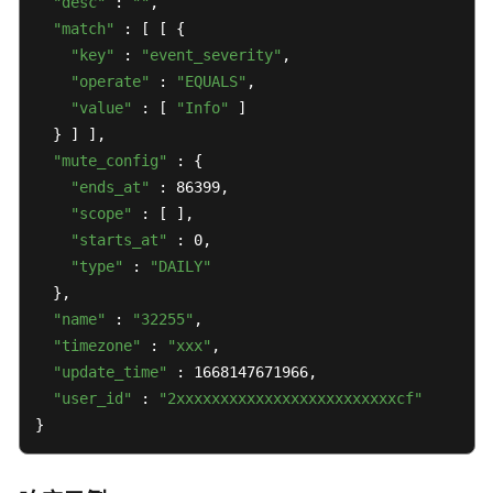
"desc"
 : 
""
,

条
"match"
 : [ [ {

事
"key"
 : 
"event_severity"
,

件
"operate"
 : 
"EQUALS"
,

类
"value"
 : [ 
"Info"
 ]

告
警
  } ] ],

规
"mute_config"
 : {

则
"ends_at"
 : 86399,

"scope"
 : [ ],

更
"starts_at"
 : 0,

新
"type"
 : 
"DAILY"
事
  },

件
"name"
 : 
"32255"
,

类
"timezone"
 : 
"xxx"
,

告
"update_time"
 : 1668147671966,

警
"user_id"
 : 
"2xxxxxxxxxxxxxxxxxxxxxxxxxcf"
规
}
则
删