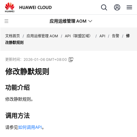
应用运维管理 AOM
文档首页
/
应用运维管理 AOM
/
API（联盟区域）
/
API
/
告警
/
修
改静默规则
最
更新时间：
2026-01-06 GMT+08:00
新
动
修改静默规则
态
功能介绍
产
品
修改静默规则。
介
绍
调用方法
计
请参见
如何调用API
。
费