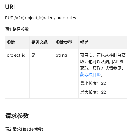
说
URI
明
PUT /v2/{project_id}/alert/mute-rules
快
速
表1
路径参数
入
门
参数
是否必选
参数类型
描述
用
project_id
是
String
项目ID，可以从控制台获
户
取，也可以从调用API处
指
获取。获取方式请参见：
南
获取项目ID
。
最小长度：
32
最
最大长度：
32
佳
实
践
请求参数
API
参
表2
请求Header参数