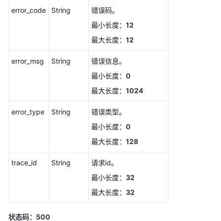
行
error_code
String
错误码。
动
最小长度：
12
规
最大长度：
12
则
error_msg
String
错误信息。
修
改
最小长度：
0
告
最大长度：
1024
警
行
error_type
String
错误类型。
动
最小长度：
0
规
则
最大长度：
128
trace_id
String
请求id。
获
取
最小长度：
32
告
最大长度：
32
警
行
状态码：500
动