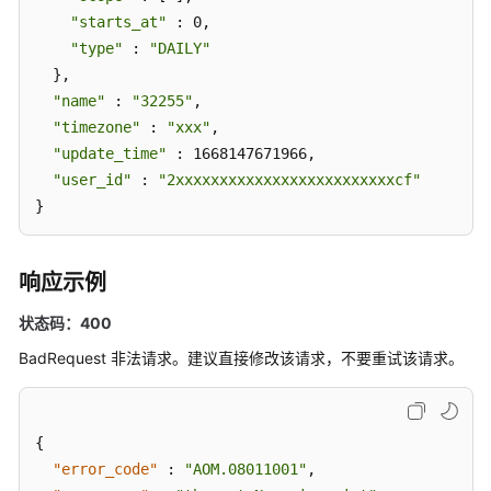
除
"starts_at"
 : 0,

事
"type"
 : 
"DAILY"
件
  },

类
"name"
 : 
"32255"
,

告
"timezone"
 : 
"xxx"
,

警
规
"update_time"
 : 1668147671966,

则
"user_id"
 : 
"2xxxxxxxxxxxxxxxxxxxxxxxxxcf"
}
批
量
更
响应示例
新
状态码：400
Prometheus
监
BadRequest 非法请求。建议直接修改该请求，不要重试该请求。
控
告
警
{
规
则
"error_code"
:
"AOM.08011001"
,