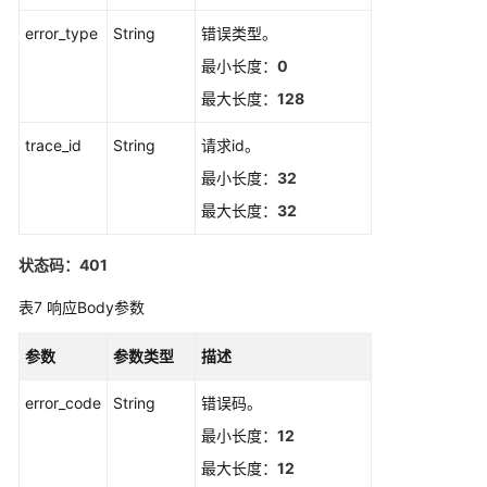
则
error_type
String
错误类型。
获
最小长度：
0
取
最大长度：
128
静
默
trace_id
String
请求id。
规
则
最小长度：
32
列
最大长度：
32
表
状态码：401
通
过
表7
响应Body参数
告
警
参数
参数类型
描述
规
则
error_code
String
错误码。
名
最小长度：
12
称
获
最大长度：
12