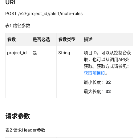
说
URI
明
POST /v2/{project_id}/alert/mute-rules
快
表1
路径参数
速
入
参数
是否必选
参数类型
描述
门
project_id
是
String
项目ID，可以从控制台获
用
取，也可以从调用API处
户
获取。获取方式请参见：
指
获取项目ID
。
南
最小长度：
32
最
最大长度：
32
佳
实
践
请求参数
API
表2
请求Header参数
参