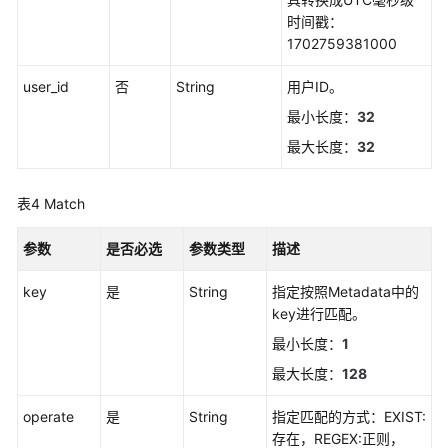
（阿
时间戳：
布
1702759381000
扎
比
user_id
否
String
用户ID。
区
最小长度：
32
域）
最大长度：
32
API
参
表4
Match
考
（阿
参数
是否必选
参数类型
描述
布
扎
key
是
String
指定按照Metadata中的
比
key进行匹配。
区
最小长度：
1
域）
最大长度：
128
用
operate
是
String
指定匹配的方式：EXIST:
户
存在，REGEX:正则，
指