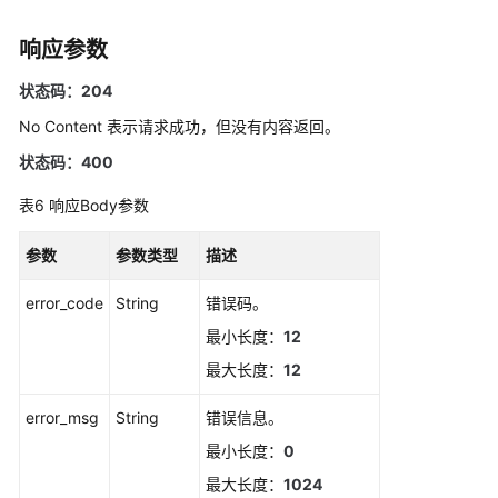
删
响应参数
除
静
状态码：204
默
No Content 表示请求成功，但没有内容返回。
规
则
状态码：400
表6
响应Body参数
新
增
参数
参数类型
描述
静
默
error_code
String
错误码。
规
则
最小长度：
12
最大长度：
12
修
改
error_msg
String
错误信息。
静
最小长度：
0
默
规
最大长度：
1024