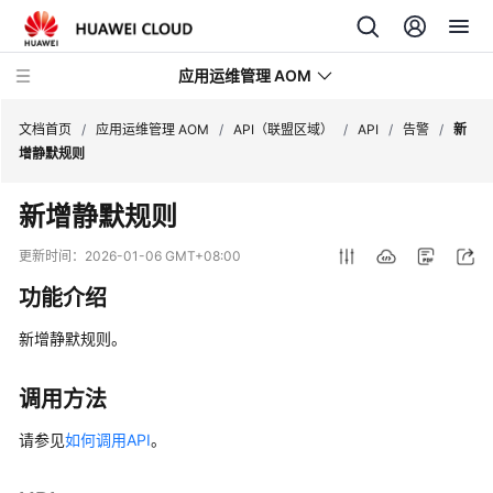
应用运维管理 AOM
文档首页
/
应用运维管理 AOM
/
API（联盟区域）
/
API
/
告警
/
新
增静默规则
最
新增静默规则
新
动
更新时间：
2026-01-06 GMT+08:00
态
功能介绍
产
新增静默规则。
品
介
绍
调用方法
请参见
如何调用API
。
计
费