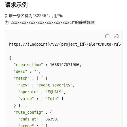
条
请求示例
事
新增一条名称为"32255"，用户id
件
类
为"2xxxxxxxxxxxxxxxxxxxxxxxxxcf"的静默规则
告
警
规
https://{Endpoint}/v2/{project_id}/alert/mute-rules

则
{

更
"create_time"
 : 1668147671966,

新
"desc"
 : 
""
,

事
"match"
 : [ [ {

件
类
"key"
 : 
"event_severity"
,

告
"operate"
 : 
"EQUALS"
,

警
"value"
 : [ 
"Info"
 ]

规
  } ] ],

则
"mute_config"
 : {

"ends_at"
 : 86399,

删
"scope"
 : [ ],
