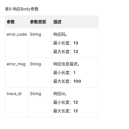
规
表9
响应Body参数
则
列
参数
参数类型
描述
表
error_code
String
响应码。
查
最小长度：
13
询
事
最大长度：
13
件
类
error_msg
String
响应信息描述。
告
最小长度：
1
警
规
最大长度：
100
则
trace_id
String
响应id。
列
表
最小长度：
12
最大长度：
12
新
增
一