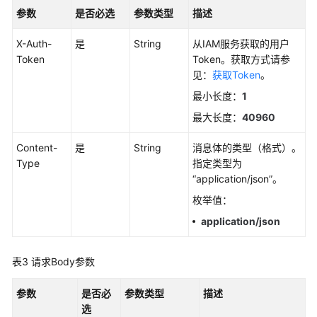
考
参数
是否必选
参数类型
描述
SDK
X-Auth-
是
String
从IAM服务获取的用户
参
Token
Token。获取方式请参
考
见：
获取Token
。
最小长度：
1
常
见
最大长度：
40960
问
题
Content-
是
String
消息体的类型（格式）。
Type
指定类型为
视
“application/json”。
频
枚举值：
帮
application/json
助
AOM
表3
请求Body参数
1.0
文
参数
是否必
参数类型
描述
档
选