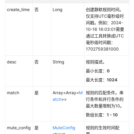
更
create_time
否
Long
创建静默规则时间。
多
仅支持UTC毫秒级时
文
间戳。例如：2024-
档
10-16 16:03:01需要
通过工具转换成UTC
用
毫秒级时间戳：
户
1702759381000
指
南
desc
否
String
规则描述。
（1.0）
最小长度：
0
（吉
最大长度：
1024
隆
坡
match
是
Array<Array<
M
规则的匹配条件。串
区
atch
>>
行条件和并行条件的
域）
最大数量限制为10。
用
数组长度：
1 - 10
户
指
mute_config
是
MuteConfig
规则的生效时间配
南