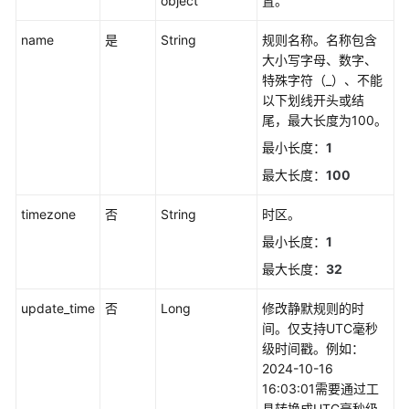
object
置。
（2.0）
name
（吉
是
String
规则名称。名称包含
隆
大小写字母、数字、
坡
特殊字符（_）、不能
区
以下划线开头或结
域）
尾，最大长度为100。
最小长度：
1
API
最大长度：
100
参
考
timezone
否
String
时区。
（吉
最小长度：
1
隆
坡
最大长度：
32
区
域）
update_time
否
Long
修改静默规则的时
间。仅支持UTC毫秒
用
级时间戳。例如：
户
2024-10-16
指
16:03:01需要通过工
南
具转换成UTC毫秒级