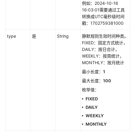
例如：2024-10-16
如
16:03:01需要通过工具
何
转换成UTC毫秒级时间
调
戳：1702759381000
用
type
API
是
String
静默规则生效时间种类。
FIXED：固定方式统计，
DAILY：按日合计，
API
WEEKLY：按周统计，
MONTHLY：按月统计
告
警
最小长度：
1
最大长度：
100
获
枚举值：
取
告
FIXED
警
DAILY
发
WEEKLY
送
结
MONTHLY
果