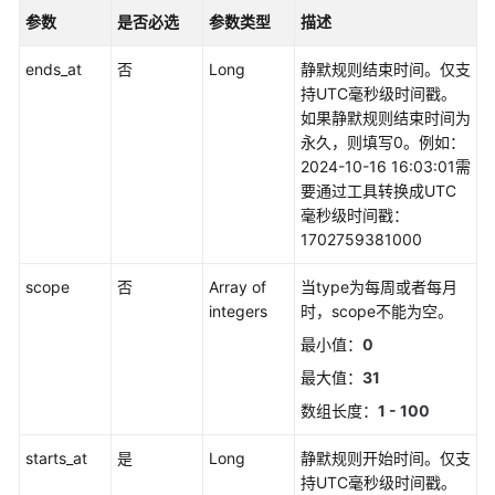
（1.0）
参数
是否必选
参数类型
描述
（联
盟
ends_at
否
Long
静默规则结束时间。仅支
区
持UTC毫秒级时间戳。
域）
如果静默规则结束时间为
永久，则填写0。例如：
API（联
2024-10-16 16:03:01需
盟
要通过工具转换成UTC
区
毫秒级时间戳：
域）
1702759381000
使
scope
否
Array of
当type为每周或者每月
用
integers
时，scope不能为空。
前
最小值：
0
必
最大值：
31
读
数组长度：
1 - 100
API
概
starts_at
是
Long
静默规则开始时间。仅支
览
持UTC毫秒级时间戳。