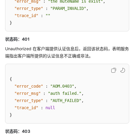
"error_msg"
:
"the muteName is exist"
,
查
"error_type"
:
"PARAM_INVALID"
,
询
"trace_id"
:
""
事
}
件
告
状态码：401
警
信
Unauthorized 在客户端提供认证信息后，返回该状态码，表明服务
息
端指出客户端所提供的认证信息不正确或非法。
统
计
{
事
"error_code"
:
"AOM.0403"
,
件
"error_msg"
:
"auth failed."
,
告
警
"error_type"
:
"AUTH_FAILED"
,
信
"trace_id"
:
null
息
}
上
状态码：403
报