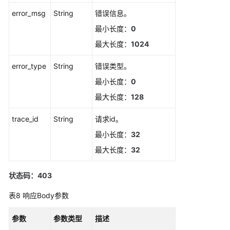
取
告
error_msg
String
错误信息。
警
最小长度：
0
行
最大长度：
1024
动
规
error_type
String
错误类型。
则
最小长度：
0
新
最大长度：
128
增
告
trace_id
String
请求id。
警
最小长度：
32
行
动
最大长度：
32
规
则
状态码：403
删
表8
响应Body参数
除
告
参数
参数类型
描述
警