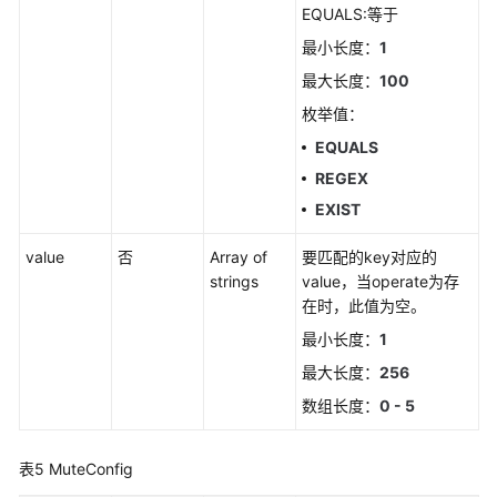
EQUALS:等于
南
（安
最小长度：
1
卡
最大长度：
100
拉
区
枚举值：
域）
EQUALS
REGEX
API
EXIST
参
考
value
否
Array of
要匹配的key对应的
（安
strings
value，当operate为存
卡
在时，此值为空。
拉
区
最小长度：
1
域）
最大长度：
256
数组长度：
0 - 5
用
户
指
表5
MuteConfig
南