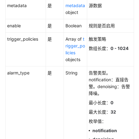
metadata
（阿
是
metadata
源数据
布
object
扎
enable
是
Boolean
规则是否启用
比
区
trigger_policies
是
Array of
t
触发策略
域）
rigger_po
数组长度：
0 - 1024
licies
API
objects
参
考
alarm_type
是
String
告警类型。
（阿
notification：直接告
布
警。denoising：告警
扎
降噪。
比
区
最小长度：
0
域）
最大长度：
32
枚举值：
用
户
notification
指