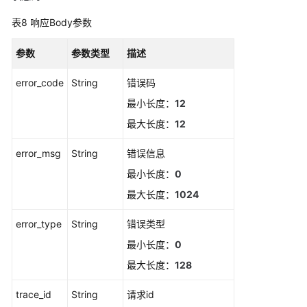
条
表8
响应Body参数
事
件
参数
参数类型
类
描述
告
error_code
String
错误码
警
规
最小长度：
12
则
最大长度：
12
更
error_msg
String
错误信息
新
最小长度：
0
事
件
最大长度：
1024
类
告
error_type
String
错误类型
警
最小长度：
0
规
最大长度：
128
则
trace_id
String
请求id
删