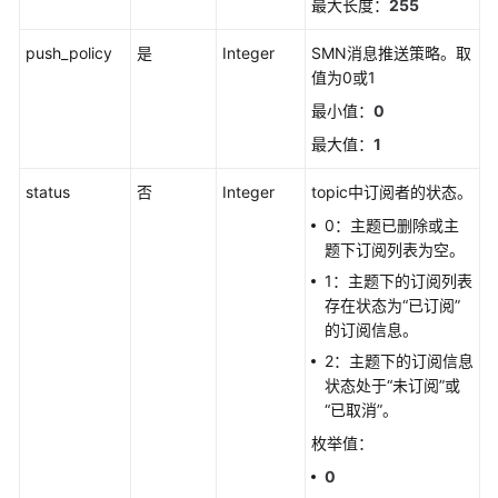
取
最大长度：
255
告
警
push_policy
是
Integer
SMN消息推送策略。取
行
值为0或1
动
最小值：
0
规
最大值：
1
则
status
否
Integer
topic中订阅者的状态。
新
增
0：主题已删除或主
告
题下订阅列表为空。
警
1：主题下的订阅列表
行
存在状态为“已订阅”
动
的订阅信息。
规
2：主题下的订阅信息
则
状态处于“未订阅”或
“已取消”。
删
枚举值：
除
告
0
警