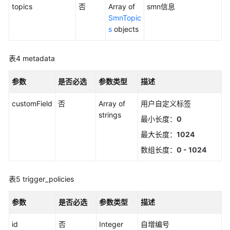
（1.0）
topics
否
Array of
smn信息
（联
SmnTopic
盟
s
objects
区
域）
表4
metadata
API（联
参数
是否必选
参数类型
描述
盟
区
customField
否
Array of
用户自定义标签
域）
strings
最小长度：
0
使
最大长度：
1024
用
数组长度：
0 - 1024
前
必
读
表5
trigger_policies
API
参数
是否必选
参数类型
描述
概
览
id
否
Integer
自增编号