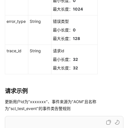
最小长度：
0
事
最大长度：
1024
件
或
error_type
String
错误类型
告
最小长度：
0
警
信
最大长度：
128
息
trace_id
String
请求id
监
最小长度：
32
控
最大长度：
32
Prometheus
监
控
请求示例
更新用户id为"xxxxxxx"、事件来源为"AOM"且名称
日
为"scl_test_event"的事件类告警规则
志
Prometheus
实