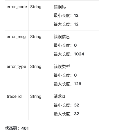
规
error_code
String
错误码
则
最小长度：
12
列
表
最大长度：
12
error_msg
String
错误信息
查
询
最小长度：
0
事
最大长度：
1024
件
类
error_type
String
错误类型
告
最小长度：
0
警
规
最大长度：
128
则
列
trace_id
String
请求id
表
最小长度：
32
最大长度：
32
新
增
一
状态码：401