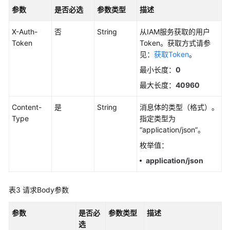
考
参数
是否必选
参数类型
描述
SDK
X-Auth-
否
String
从IAM服务获取的用户
参
Token
Token。获取方式请参
考
见：
获取Token
。
最小长度：
0
常
见
最大长度：
40960
问
题
Content-
是
String
消息体的类型（格式）。
Type
指定类型为
视
“application/json”。
频
枚举值：
帮
application/json
助
AOM
表3
请求Body参数
1.0
文
参数
是否必
参数类型
描述
档
选