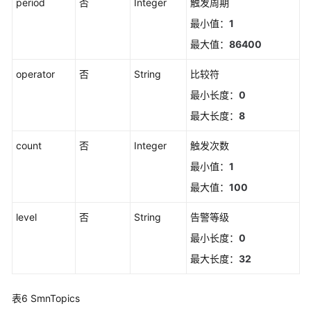
period
否
Integer
触发周期
删
最小值：
1
除
最大值：
86400
静
默
operator
否
String
比较符
规
最小长度：
0
则
最大长度：
8
新
count
否
增
Integer
触发次数
静
最小值：
1
默
最大值：
100
规
则
level
否
String
告警等级
最小长度：
0
修
改
最大长度：
32
静
默
表6
SmnTopics
规