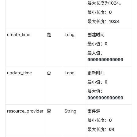
最大长度为1024。
（2.0）
最小长度：
0
（吉
隆
最大长度：
1024
坡
区
create_time
是
Long
创建时间
域）
最小值：
0
最大值：
API
9999999999999
参
考
update_time
否
Long
更新时间
（吉
隆
最小值：
0
坡
最大值：
区
9999999999999
域）
resource_provider
否
String
事件源
用
最小长度：
0
户
指
最大长度：
64
南