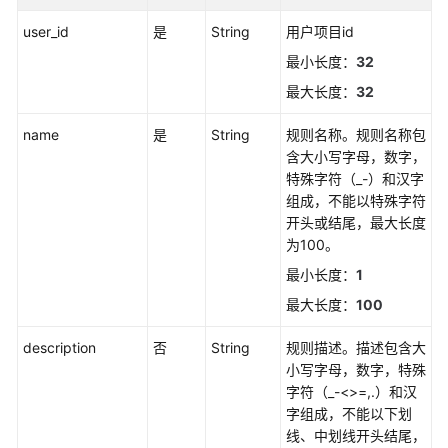
更
user_id
是
String
用户项目id
多
最小长度：
32
文
档
最大长度：
32
name
是
String
规则名称。规则名称包
用
含大小写字母，数字，
户
特殊字符（_-）和汉字
指
组成，不能以特殊字符
南
开头或结尾，最大长度
（1.0）
为100。
（吉
隆
最小长度：
1
坡
最大长度：
100
区
域）
description
否
String
规则描述。描述包含大
小写字母，数字，特殊
用
字符（_-<>=,.）和汉
户
字组成，不能以下划
指
线、中划线开头结尾，
南