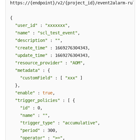
https://{endpoint}/v2/{project_id}/event2alarm-rule

例
{

配
"user_id"
 : 
"xxxxxxx"
,

置
"name"
 : 
"scl_test_event"
,

管
"description"
 : 
""
,

理
"create_time"
 : 1669276304343,

"update_time"
 : 1669276304343,

应
"resource_provider"
用
 : 
"AOM"
,

示
"metadata"
 : {

例
"customField"
 : [ 
"xxx"
 ]

  },

权
"enable"
 : 
true
,

限
"trigger_policies"
 : [ {

策
"id"
 : 0,

略
"name"
 : 
""
,

和
"trigger_type"
 : 
"accumulative"
,

授
"period"
 : 300,

权
"operator"
 : 
">="
,

项