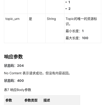
1
行
2
动
规
topic_urn
是
String
Topic的唯一的资源标
则
识。
修
最小长度：
1
改
最大长度：
100
告
警
行
响应参数
动
规
状态码：204
则
No Content 表示请求成功，但没有内容返回。
获
状态码：400
取
告
表7
响应Body参数
警
行
参数
参数类型
描述
动