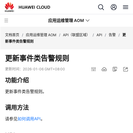
应用运维管理 AOM
文档首页
/
应用运维管理 AOM
/
API（联盟区域）
/
API
/
告警
/
更
新事件类告警规则
最
更新事件类告警规则
新
动
更新时间：
2026-01-06 GMT+08:00
态
功能介绍
产
更新事件类告警规则。
品
介
绍
调用方法
请参见
如何调用API
。
计
费