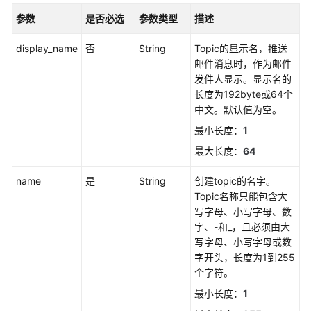
则
参数
是否必选
参数类型
描述
获
display_name
否
String
Topic的显示名，推送
取
邮件消息时，作为邮件
静
发件人显示。显示名的
默
长度为192byte或64个
规
中文。默认值为空。
则
列
最小长度：
1
表
最大长度：
64
通
name
是
String
创建topic的名字。
过
Topic名称只能包含大
告
写字母、小写字母、数
警
字、-和_，且必须由大
规
写字母、小写字母或数
则
字开头，长度为1到255
名
个字符。
称
最小长度：
1
获