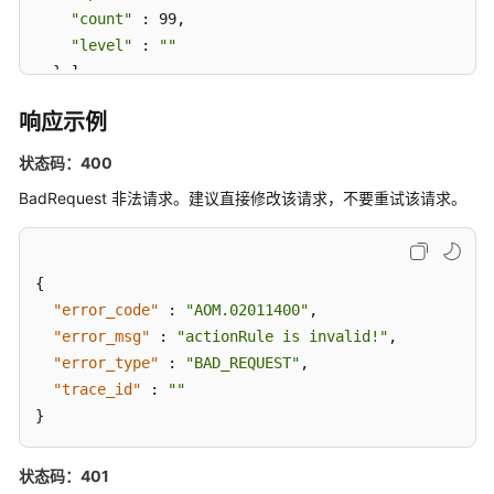
"count"
 : 99,

"level"
 : 
""
附
  } ],

录
"alarm_type"
 : 
"notification"
,

响应示例
用
"action_rule"
 : 
"111111"
,

户
"inhibit_rule"
 : 
""
,

状态码：400
指
"route_group_rule"
 : 
""
南
BadRequest 非法请求。建议直接修改该请求，不要重试该请求。
}
（2.0）
（联
盟
{
区
"error_code"
:
"AOM.02011400"
,
域）
"error_msg"
:
"actionRule is invalid!"
,
"error_type"
:
"BAD_REQUEST"
,
通
"trace_id"
:
""
用
}
参
考
状态码：401