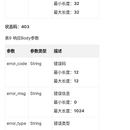
除
最小长度：
32
事
最大长度：
32
件
类
状态码：403
告
警
表9
响应Body参数
规
则
参数
参数类型
描述
批
error_code
String
错误码
量
最小长度：
12
更
新
最大长度：
12
Prometheus
监
error_msg
String
错误信息
控
最小长度：
0
告
最大长度：
1024
警
规
error_type
String
错误类型
则