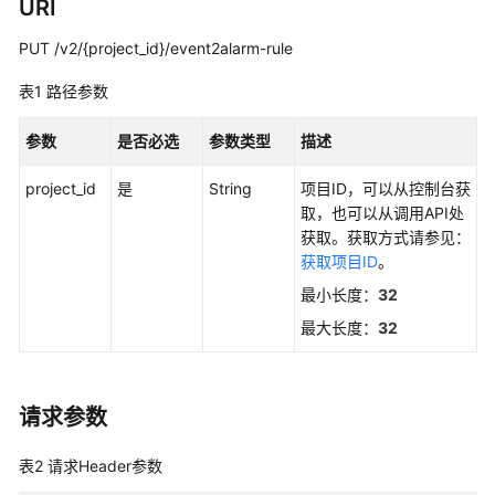
说
URI
明
PUT /v2/{project_id}/event2alarm-rule
快
表1
路径参数
速
入
参数
是否必选
参数类型
描述
门
project_id
是
String
项目ID，可以从控制台获
用
取，也可以从调用API处
户
获取。获取方式请参见：
指
获取项目ID
。
南
最小长度：
32
最
最大长度：
32
佳
实
践
请求参数
API
表2
请求Header参数
参