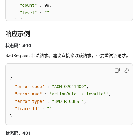
"count"
 : 99,

"level"
 : 
""
附
  } ],

录
"alarm_type"
 : 
"notification"
,

响应示例
用
"action_rule"
 : 
"111111"
,

户
"inhibit_rule"
 : 
""
,

状态码：400
指
"route_group_rule"
 : 
""
南
BadRequest 非法请求。建议直接修改该请求，不要重试该请求。
}
（2.0）
（联
盟
{
区
"error_code"
:
"AOM.02011400"
,
域）
"error_msg"
:
"actionRule is invalid!"
,
"error_type"
:
"BAD_REQUEST"
,
通
"trace_id"
:
""
用
}
参
考
状态码：401