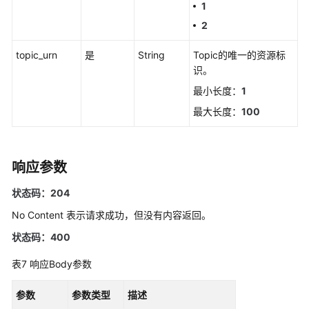
1
行
2
动
规
topic_urn
是
String
Topic的唯一的资源标
则
识。
修
最小长度：
1
改
最大长度：
100
告
警
行
响应参数
动
规
状态码：204
则
No Content 表示请求成功，但没有内容返回。
获
状态码：400
取
告
表7
响应Body参数
警
行
参数
参数类型
描述
动