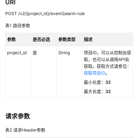
说
URI
明
POST /v2/{project_id}/event2alarm-rule
快
表1
路径参数
速
入
参数
是否必选
参数类型
描述
门
project_id
是
String
项目ID，可以从控制台获
用
取，也可以从调用API处
户
获取。获取方式请参见：
指
获取项目ID
。
南
最小长度：
32
最
最大长度：
32
佳
实
践
请求参数
API
表2
请求Header参数
参