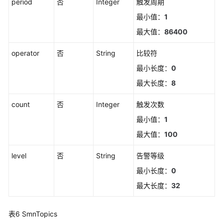
period
否
Integer
触发周期
删
最小值：
1
除
最大值：
86400
静
默
operator
否
String
比较符
规
最小长度：
0
则
最大长度：
8
新
count
否
增
Integer
触发次数
静
最小值：
1
默
最大值：
100
规
则
level
否
String
告警等级
最小长度：
0
修
改
最大长度：
32
静
默
表6
SmnTopics
规