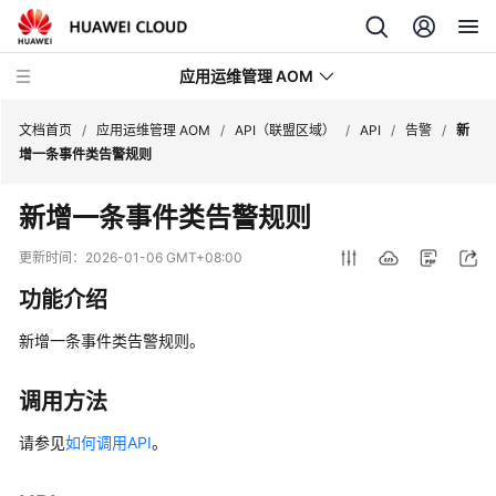
应用运维管理 AOM
文档首页
/
应用运维管理 AOM
/
API（联盟区域）
/
API
/
告警
/
新
增一条事件类告警规则
最
新增一条事件类告警规则
新
动
更新时间：
2026-01-06 GMT+08:00
态
功能介绍
产
新增一条事件类告警规则。
品
介
绍
调用方法
请参见
如何调用API
。
计
费