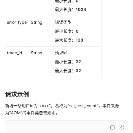
最小长度：
0
事
最大长度：
1024
件
或
error_type
String
错误类型
告
最小长度：
0
警
信
最大长度：
128
息
trace_id
String
请求id
监
最小长度：
32
控
最大长度：
32
Prometheus
监
控
请求示例
新增一条用户id为"xxxx"，名称为"scl_test_event"，事件来源
日
为"AOM"的事件类告警规则。
志
Prometheus
实