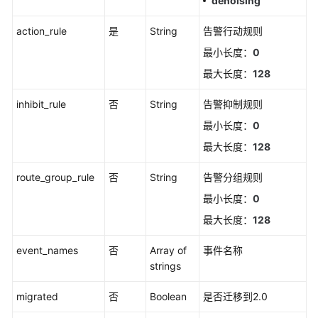
denoising
南
（安
action_rule
是
String
告警行动规则
卡
最小长度：
0
拉
区
最大长度：
128
域）
inhibit_rule
否
String
告警抑制规则
API
最小长度：
0
参
最大长度：
128
考
（安
route_group_rule
否
String
告警分组规则
卡
拉
最小长度：
0
区
最大长度：
128
域）
event_names
否
Array of
事件名称
用
strings
户
指
migrated
否
Boolean
是否迁移到2.0
南