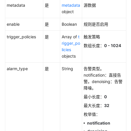
metadata
（阿
是
metadata
源数据
布
object
扎
enable
是
Boolean
规则是否启用
比
区
trigger_policies
是
Array of
t
触发策略
域）
rigger_po
数组长度：
0 - 1024
licies
API
objects
参
考
alarm_type
是
String
告警类型。
（阿
notification：直接告
布
警。denoising：告警
扎
降噪。
比
区
最小长度：
0
域）
最大长度：
32
枚举值：
用
户
notification
指