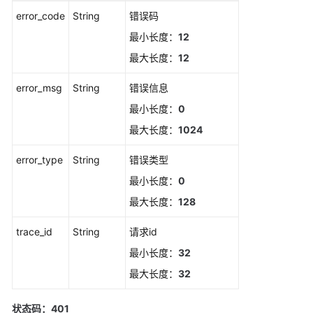
规
error_code
String
错误码
则
最小长度：
12
列
表
最大长度：
12
error_msg
String
错误信息
查
询
最小长度：
0
事
最大长度：
1024
件
类
error_type
String
错误类型
告
最小长度：
0
警
规
最大长度：
128
则
列
trace_id
String
请求id
表
最小长度：
32
最大长度：
32
新
增
一
状态码：401