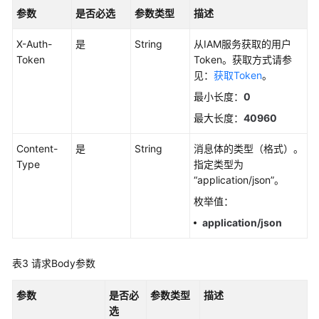
考
参数
是否必选
参数类型
描述
SDK
X-Auth-
是
String
从IAM服务获取的用户
参
Token
Token。获取方式请参
考
见：
获取Token
。
最小长度：
0
常
见
最大长度：
40960
问
题
Content-
是
String
消息体的类型（格式）。
Type
指定类型为
视
“application/json”。
频
枚举值：
帮
application/json
助
AOM
表3
请求Body参数
1.0
文
参数
是否必
参数类型
描述
档
选