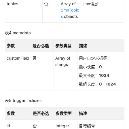
（1.0）
topics
否
Array of
smn信息
（联
SmnTopic
盟
s
objects
区
域）
表4
metadata
API（联
参数
是否必选
参数类型
描述
盟
区
customField
否
Array of
用户自定义标签
域）
strings
最小长度：
0
使
最大长度：
1024
用
数组长度：
0 - 1024
前
必
读
表5
trigger_policies
API
参数
是否必选
参数类型
描述
概
览
id
否
Integer
自增编号