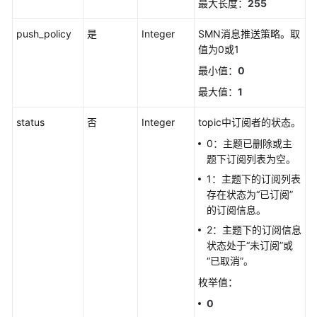
取
最大长度：
255
告
警
push_policy
是
Integer
SMN消息推送策略。取
行
值为0或1
动
最小值：
0
规
最大值：
1
则
status
否
Integer
topic中订阅者的状态。
新
增
0：主题已删除或主
告
题下订阅列表为空。
警
1：主题下的订阅列表
行
存在状态为“已订阅”
动
的订阅信息。
规
2：主题下的订阅信息
则
状态处于“未订阅”或
“已取消”。
删
枚举值：
除
告
0
警