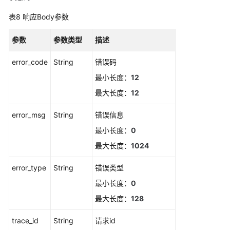
条
表8
响应Body参数
事
件
参数
参数类型
类
描述
告
error_code
String
错误码
警
规
最小长度：
12
则
最大长度：
12
更
error_msg
String
错误信息
新
最小长度：
0
事
件
最大长度：
1024
类
告
error_type
String
错误类型
警
最小长度：
0
规
最大长度：
128
则
trace_id
String
请求id
删