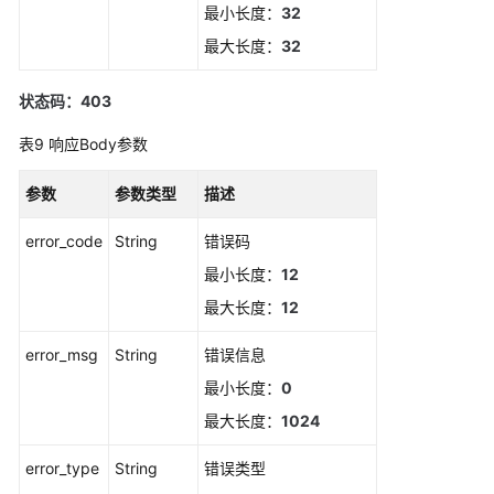
除
最小长度：
32
事
最大长度：
32
件
类
状态码：403
告
警
表9
响应Body参数
规
则
参数
参数类型
描述
批
error_code
String
错误码
量
最小长度：
12
更
新
最大长度：
12
Prometheus
监
error_msg
String
错误信息
控
最小长度：
0
告
最大长度：
1024
警
规
error_type
String
错误类型
则