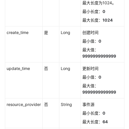
最大长度为1024。
（2.0）
最小长度：
0
（吉
隆
最大长度：
1024
坡
区
create_time
是
Long
创建时间
域）
最小值：
0
最大值：
API
9999999999999
参
考
update_time
否
Long
更新时间
（吉
隆
最小值：
0
坡
最大值：
区
9999999999999
域）
resource_provider
否
String
事件源
用
最小长度：
0
户
指
最大长度：
64
南