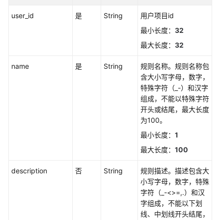
更
user_id
是
String
用户项目id
多
最小长度：
32
文
档
最大长度：
32
name
是
String
规则名称。规则名称包
用
含大小写字母，数字，
户
特殊字符（_-）和汉字
指
组成，不能以特殊字符
南
开头或结尾，最大长度
（1.0）
为100。
（吉
隆
最小长度：
1
坡
最大长度：
100
区
域）
description
否
String
规则描述。描述包含大
小写字母，数字，特殊
用
字符（_-<>=,.）和汉
户
字组成，不能以下划
指
线、中划线开头结尾，
南