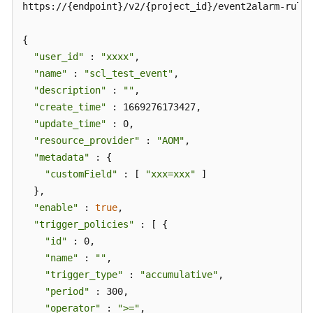
https://{endpoint}/v2/{project_id}/event2alarm-rule

例
{

配
"user_id"
 : 
"xxxx"
,

置
"name"
 : 
"scl_test_event"
,

管
"description"
 : 
""
,

理
"create_time"
 : 1669276173427,

"update_time"
 : 0,

应
"resource_provider"
用
 : 
"AOM"
,

示
"metadata"
 : {

例
"customField"
 : [ 
"xxx=xxx"
 ]

  },

权
"enable"
 : 
true
,

限
"trigger_policies"
 : [ {

策
"id"
 : 0,

略
"name"
 : 
""
,

和
"trigger_type"
 : 
"accumulative"
,

授
"period"
 : 300,

权
"operator"
 : 
">="
,

项