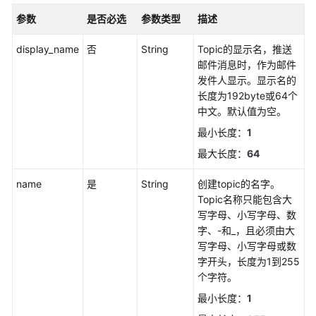
则
参数
是否必选
参数类型
描述
获
display_name
否
String
Topic的显示名，推送
取
邮件消息时，作为邮件
静
发件人显示。显示名的
默
长度为192byte或64个
规
中文。默认值为空。
则
列
最小长度：
1
表
最大长度：
64
通
name
是
String
创建topic的名字。
过
Topic名称只能包含大
告
写字母、小写字母、数
警
字、-和_，且必须由大
规
写字母、小写字母或数
则
字开头，长度为1到255
名
个字符。
称
最小长度：
1
获