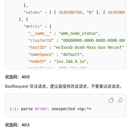
（1.0）
}
,
（联
"values"
:
[
[
1630386780
,
"0"
]
,
[
1630388610
盟
}
,
{
区
"metric"
:
{
域）
"__name__"
:
"amm_node_status"
,
"clusterId"
:
"00000000-0000-0000-0000-00000
API（联
"hostID"
:
"ec5xxxb-0xx8-4xxx-bxx-9ecxxf"
,
盟
"nameSpace"
:
"default"
,
区
域）
"nodeIP"
:
"1xx.168.0.1x"
,
"nodeName"
:
"fdx-ibxxst"
使
}
,
状态码：400
用
"values"
:
[
[
1630388265
,
"0"
]
,
[
1630388280
BadRequest 非法请求。建议直接修改该请求，不要重试该请求。
前
}
]
必
}
读
}
1
:
1
: parse 
error
: unexpected <op:*>
API
概
状态码：403
览