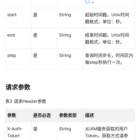
考
。
start
SDK
是
String
起始时间戳。Unix时间
参
戳格式，单位：秒。
考
end
是
String
结束时间戳。Unix时间
戳格式，单位：秒。
常
见
step
是
String
查询时间步长，时间区内
问
每step秒执行一次。
题
视
频
请求参数
帮
助
表3
请求Header参数
AOM
参数
是否必选
参数类型
描述
1.0
文
X-Auth-
是
String
从IAM服务获取的用户
档
Token
Token。获取方式请参