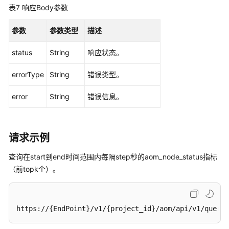
表7
响应Body参数
（阿
布
参数
参数类型
描述
扎
比
status
String
响应状态。
区
域）
errorType
String
错误类型。
API
error
String
错误信息。
参
考
（阿
布
请求示例
扎
比
查询在start到end时间范围内每隔step秒的aom_node_status指标
区
（前topk个）。
域）
用
https://{EndPoint}/v1/{project_id}/aom/api/v1/query_
户
指