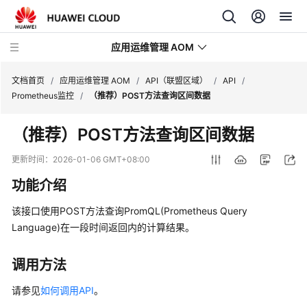
应用运维管理 AOM
文档首页
/
应用运维管理 AOM
/
API（联盟区域）
/
API
/
Prometheus监控
/
（推荐）POST方法查询区间数据
最
（推荐）POST方法查询区间数据
新
动
更新时间：
2026-01-06 GMT+08:00
态
功能介绍
产
该接口使用POST方法查询PromQL(Prometheus Query
品
Language)在一段时间返回内的计算结果。
介
绍
调用方法
计
请参见
如何调用API
。
费