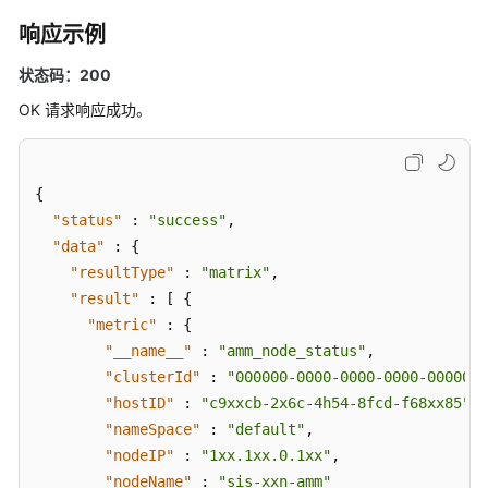
南
响应示例
（安
卡
状态码：200
拉
OK 请求响应成功。
区
域）
API
{
参
"status"
:
"success"
,
考
"data"
:
{
（安
"resultType"
:
"matrix"
,
卡
"result"
:
[
{
拉
"metric"
:
{
区
"__name__"
:
"amm_node_status"
,
域）
"clusterId"
:
"000000-0000-0000-0000-0000000
用
"hostID"
:
"c9xxcb-2x6c-4h54-8fcd-f68xx85"
,
户
"nameSpace"
:
"default"
,
指
"nodeIP"
:
"1xx.1xx.0.1xx"
,
南
"nodeName"
:
"sis-xxn-amm"