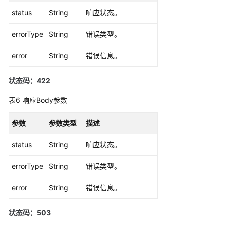
（2.0）
status
String
响应状态。
（吉
隆
errorType
String
错误类型。
坡
区
error
String
错误信息。
域）
状态码：422
API
表6
响应Body参数
参
考
（吉
参数
参数类型
描述
隆
status
坡
String
响应状态。
区
errorType
String
错误类型。
域）
error
String
错误信息。
用
户
指
状态码：503
南