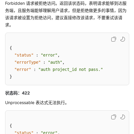
Forbidden 请求被拒绝访问。返回该状态码，表明请求能够到达服
如
务端，且服务端能够理解用户请求，但是拒绝做更多的事情，因为
何
该请求被设置为拒绝访问，建议直接修改该请求，不要重试该请
调
求。
用
API
{
API
"status"
:
"error"
,
"errorType"
:
"auth"
,
告
"error"
:
"auth project_id not pass."
警
}
监
控
状态码：422
Unprocessable 表达式无法执行。
Prometheus
监
控
{
GET
"status"
:
"error"
,