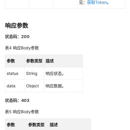
见：
获取Token
。
更
多
文
响应参数
档
状态码：200
用
户
表4
响应Body参数
指
南
参数
参数类型
描述
（1.0）
（吉
status
String
响应状态。
隆
坡
data
Object
响应数据。
区
域）
状态码：403
用
表5
响应Body参数
户
指
参数
参数类型
描述
南