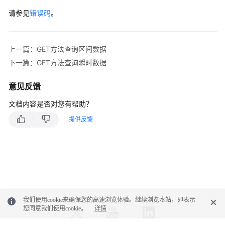
数
据
请参见
错误码
。
查
询
上一篇：GET方法查询区间数据
标
下一篇：GET方法查询瞬时数据
签
值
意见反馈
GET
文档内容是否对您有帮助？
方
提供反馈
法
获
取
标
签
名
列
我们使用cookie来确保您的高速浏览体验。继续浏览本站，即表示
表
您同意我们使用cookie。
详情
（推