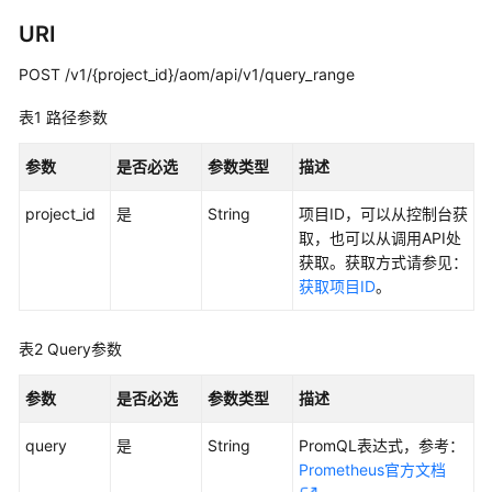
说
明
URI
POST /v1/{project_id}/aom/api/v1/query_range
快
速
表1
路径参数
入
门
参数
是否必选
参数类型
描述
用
project_id
是
String
项目ID，可以从控制台获
户
取，也可以从调用API处
指
获取。获取方式请参见：
南
获取项目ID
。
最
佳
表2
Query参数
实
践
参数
是否必选
参数类型
描述
API
query
是
String
PromQL表达式，参考：
参
Prometheus官方文档