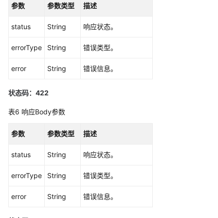
参数
参数类型
描述
（阿
布
status
String
响应状态。
扎
比
errorType
String
错误类型。
区
域）
error
String
错误信息。
API
状态码：422
参
考
表6
响应Body参数
（阿
布
参数
参数类型
描述
扎
比
status
String
响应状态。
区
域）
errorType
String
错误类型。
用
error
String
错误信息。
户
指