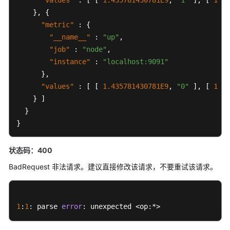
"values"
:
[
[
1.435781430781E9
,
"1"
]
,
[
1.43
}
,
{
如
"metric"
:
{
何
"__name__"
:
"up"
,
调
"job"
:
"node"
,
用
API
"instance"
:
"localhost:9091"
}
,
API
"values"
:
[
[
1.435781430781E9
,
"0"
]
,
[
1.43
}
]
告
}
警
}
监
状态码：400
控
BadRequest 非法请求。建议直接修改该请求，不要重试该请求。
Prometheus
监
控
1
:
1
: parse 
error
: unexpected <op:*>
GET