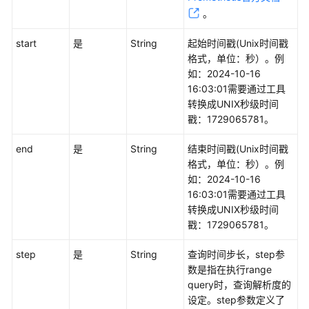
考
。
SDK
start
是
String
起始时间戳(Unix时间戳
参
格式，单位：秒）。例
考
如：2024-10-16
16:03:01需要通过工具
常
转换成UNIX秒级时间
见
戳：1729065781。
问
题
end
是
String
结束时间戳(Unix时间戳
格式，单位：秒）。例
视
如：2024-10-16
频
16:03:01需要通过工具
帮
转换成UNIX秒级时间
助
戳：1729065781。
AOM
step
是
String
查询时间步长，step参
1.0
数‌是指在执行range
文
query时，查询解析度的
档
设定。step参数定义了