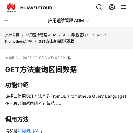
应用运维管理 AOM
文档首页
/
应用运维管理 AOM
/
API（联盟区域）
/
API
/
Prometheus监控
/
GET方法查询区间数据
最
更新时间：
2026-01-06 GMT+08:00
新
动
GET方法查询区间数据
态
功能介绍
产
品
该接口使用GET方法查询PromQL(Prometheus Query Language)
介
在一段时间返回内的计算结果。
绍
调用方法
计
费
请参见
如何调用API
。