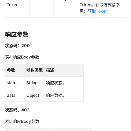
Token
Token。获取方式请参
（2.0）
见：
获取Token
。
（吉
隆
坡
区
响应参数
域）
状态码：200
API
表4
响应Body参数
参
考
参数
参数类型
描述
（吉
隆
status
String
响应状态。
坡
区
data
Object
响应数据。
域）
状态码：403
用
户
表5
响应Body参数
指
南