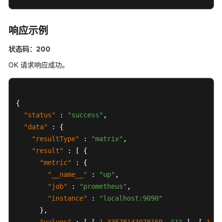
（1.0）
（联
盟
响应示例
区
域）
状态码：200
OK 请求响应成功。
API（联
盟
区
{
域）
"status"
:
"success"
,
使
"data"
:
{
用
"resultType"
:
"matrix"
,
前
"result"
:
[
{
必
"metric"
:
{
读
"__name__"
:
"up"
,
"job"
:
"prometheus"
,
API
"instance"
:
"localhost:9090"
概
}
,
览