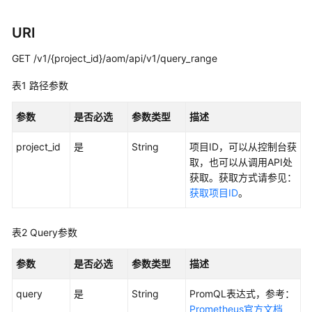
说
明
URI
快
GET /v1/{project_id}/aom/api/v1/query_range
速
入
表1
路径参数
门
参数
是否必选
参数类型
描述
用
户
project_id
是
String
项目ID，可以从控制台获
指
取，也可以从调用API处
南
获取。获取方式请参见：
获取项目ID
。
最
佳
表2
Query参数
实
践
参数
是否必选
参数类型
描述
API
query
是
String
PromQL表达式，参考：
参
Prometheus官方文档