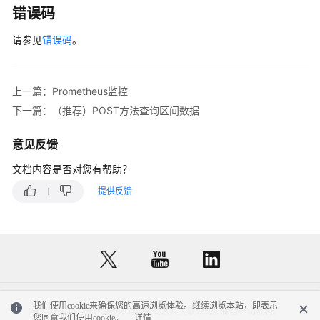
错误码
荐）
POST
请参见
错误码
。
方
法
获
上一篇：Prometheus监控
取
标
下一篇：（推荐）POST方法查询区间数据
签
名
意见反馈
列
文档内容是否对您有帮助？
表
提供反馈
元
数
据
查
询
日
我们使用cookie来确保您的高速浏览体验。继续浏览本站，即表示
© 2026, 华为云计算技术有限公司及其关联公司。保留一切权利。
志
您同意我们使用cookie。
详情