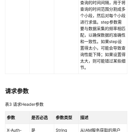
查询的时间间隔，用于将
更
查询的时间范围分割成多
多
个小段，然后对每个小段
文
进行求值。step参数需
档
要与数据采集的频率相匹
配，以确保数据的准确性
用
和一致性。如果step设
户
置得太小，可能会导致查
指
询性能下降；如果设置得
南
太大，则可能错过某些细
（1.0）
节。
（吉
隆
坡
请求参数
区
域）
表3
请求Header参数
用
参数
是否必选
参数类型
描述
户
指
X-Auth-
是
String
从IAM服务获取的用户
南