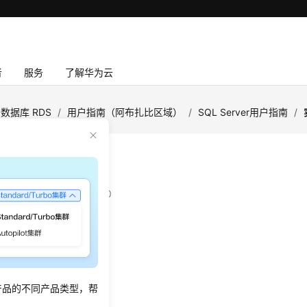
者
服务
了解华为云
数据库 RDS
/
用户指南（阿布扎比区域）
/
SQL Server用户指南
/
生命周期
：
2022-02-22 GMT+08:00
同配置的数据库实例
例
列表项
产品的不同产品类型，帮
例