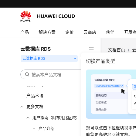
用户指南
最佳实践
性能白皮书
产品
解决方案
定价
云商店
伙伴
开发
API参考
云数据库 RDS
文档首页
/
云
SDK参考
切换产品类型
常见问题
实例
故障排除
视频帮助
更新时间
产品术语
创建相
更多文档
重启实
用户指南（阿布扎比区域）
自定义
您可以点击下拉框切换本
产品介绍
导出实
助您更高效地阅读文档。