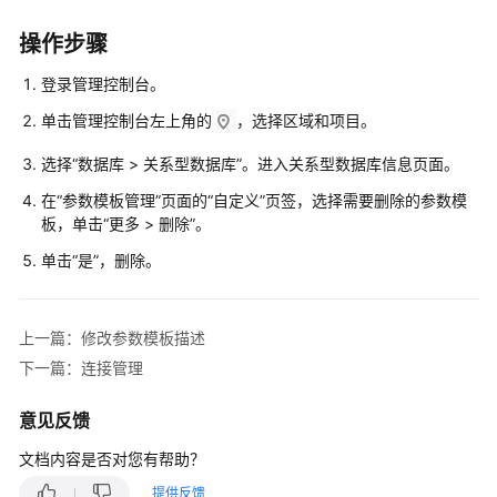
快
速
操作步骤
入
门
登录管理控制台。
单击管理控制台左上角的
，选择区域和项目。
内
核
选择
“
数据库
>
关系型数据库
”
。进入关系型数据库信息页面。
介
在“参数模板管理”页面的
“自定义”
页签，选择需要删除的参数模
绍
板，单击
“
更多
>
删除
”
。
用
单击“是”，删除。
户
指
南
上一篇：修改参数模板描述
下一篇：连接管理
最
佳
意见反馈
实
践
文档内容是否对您有帮助？
提供反馈