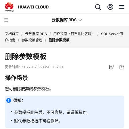
云数据库 RDS
文档首页
/
云数据库 RDS
/
用户指南（阿布扎比区域）
/
SQL Server用
户指南
/
参数模板管理
/
删除参数模板
删除参数模板
产
更新时间：
2022-02-22 GMT+08:00
品
操作场景
介
绍
您可删除废弃的参数模板。
计
须知：
费
说
参数模板删除后，不可恢复，请谨慎操作。
明
默认参数模板不可被删除。