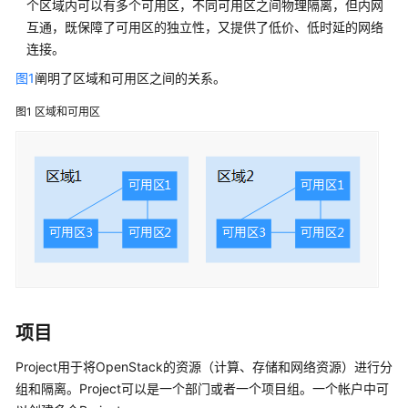
个区域内可以有多个可用区，不同可用区之间物理隔离，但内网
障
互通，既保障了可用区的独立性，又提供了低价、低时延的网络
排
除
连接。
图1
阐明了区域和可用区之间的关系。
视
频
图1
区域和可用区
帮
助
产
品
术
语
更
多
项目
文
档
Project用于将OpenStack的资源（计算、存储和网络资源）进行分
组和隔离。Project可以是一个部门或者一个项目组。一个帐户中可
用