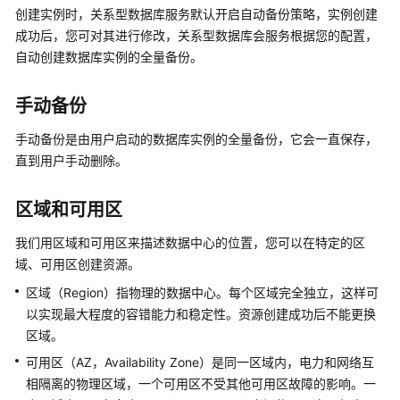
性
创建实例时，
关系型数据库
服务默认开启自动备份策略，实例创建
能
成功后，您可对其进行修改，
关系型数据库
会服务根据您的配置，
白
自动创建数据库实例的全量备份。
皮
书
手动备份
API
手动备份是由用户启动的数据库实例的全量备份，它会一直保存，
参
直到用户手动删除。
考
区域和可用区
SDK
参
我们用区域和可用区来描述数据中心的位置，您可以在特定的区
考
域、可用区创建资源。
常
区域（Region）指物理的数据中心。每个区域完全独立，这样可
见
以实现最大程度的容错能力和稳定性。资源创建成功后不能更换
问
区域。
题
可用区（AZ，Availability Zone）是同一区域内，电力和网络互
相隔离的物理区域，一个可用区不受其他可用区故障的影响。一
故