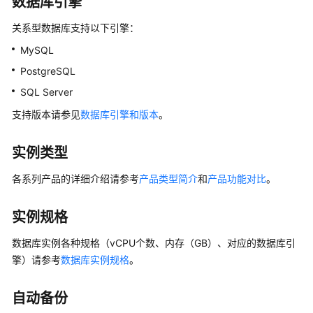
数据库引擎
快
速
关系型数据库
支持以下引擎：
入
MySQL
门
PostgreSQL
内
SQL Server
核
支持版本请参见
数据库引擎和版本
。
介
绍
实例类型
用
户
各系列产品的详细介绍请参考
产品类型简介
和
产品功能对比
。
指
南
实例规格
最
数据库实例各种规格（vCPU个数、内存（GB）、对应的数据库引
佳
擎）请参考
数据库实例规格
。
实
践
自动备份