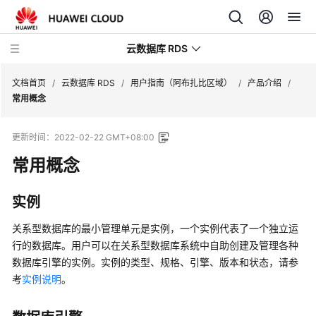
云数据库 RDS
文档首页
/
云数据库 RDS
/
用户指南（阿布扎比区域）
/
产品介绍
/
常用概念
更新时间：
2022-02-22 GMT+08:00
常用概念
产
品
介
实例
绍
关系型数据库
的最小管理单元是实例，一个实例代表了一个独立运
计
行的数据库。用户可以在
关系型数据库
系统中自助创建及管理各种
费
数据库引擎的实例。实例的类型、规格、引擎、版本和状态，请参
说
考
实例说明
。
明