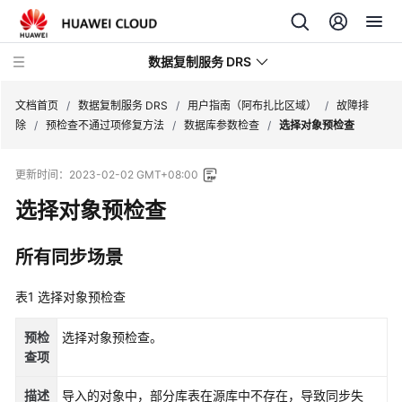
数据复制服务 DRS
文档首页
/
数据复制服务 DRS
/
用户指南（阿布扎比区域）
/
故障排
除
/
预检查不通过项修复方法
/
数据库参数检查
/
选择对象预检查
最
更新时间：
2023-02-02 GMT+08:00
新
动
选择对象预检查
态
所有同步场景
产
品
表1
选择对象预检查
介
绍
预检
选择对象预检查。
查项
计
费
描述
导入的对象中，部分库表在源库中不存在，导致同步失