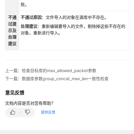
说
败。
明
不通
不通过原因
：文件导入的对象在源库中不存在。
快
过提
处理建议
：重新编辑要导入的文件，剔除掉这些不存在的
速
示
及
对象，重新进行导入。
入
处理
门
建议
用
户
指
上一篇：检查目标库的max_allowed_packet参数
南
下一篇：数据库参数group_concat_max_len一致性检查
最
意见反馈
佳
实
文档内容是否对您有帮助？
践
提供反馈
安
全