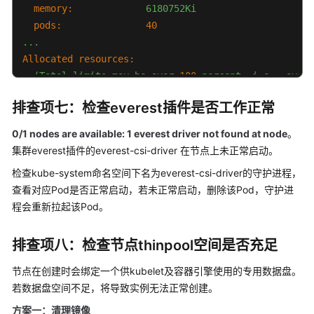
载
memory:
6180752Ki
或
pods:
40
挂
...
载
Allocated resources:
超
(Total
limits
may
be
over
100
percent,
i.e.,
overc
时
Resource
Requests
Limits
排查项七：检查everest插件是否工作正常
--------
--------
------
工
cpu
1605m
(40%)
6530m
(166%)
作
0/1 nodes are available: 1 everest driver not found at node
。
memory
2625Mi
(43%)
5612Mi
(92%)
负
集群everest插件的everest-csi-driver 在节点上未正常启动。
ephemeral-storage
0
(0%)
0
(0%)
载
检查kube-system命名空间下名为everest-csi-driver的守护进程，
hugepages-1Gi
0
(0%)
0
(0%)
异
查看对应Pod是否正常启动，若未正常启动，删除该Pod，守护进
hugepages-2Mi
0
(0%)
0
(0%)
常：
程会重新拉起该Pod。
一
localssd
0
0
直
localvolume
0
0
处
排查项八：检查节点thinpool空间是否充足
Events:
<none>
于
节点在创建时会绑定一个供kubelet及容器引擎使用的专用数据盘。
创
建
若数据盘空间不足，将导致实例无法正常创建。
中
方案一：清理镜像