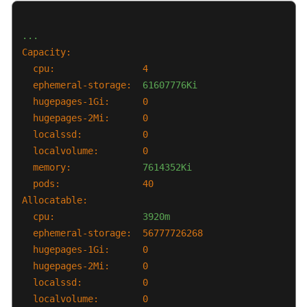
实
例
...
驱
Capacity:
逐
cpu:
4
异
ephemeral-storage:
61607776Ki
常
hugepages-1Gi:
0
（Evicted）
hugepages-2Mi:
0
工
localssd:
0
作
localvolume:
0
负
memory:
7614352Ki
载
pods:
40
异
Allocatable:
常：
cpu:
3920m
存
ephemeral-storage:
56777726268
储
hugepages-1Gi:
0
卷
hugepages-2Mi:
0
无
localssd:
0
法
localvolume:
0
挂