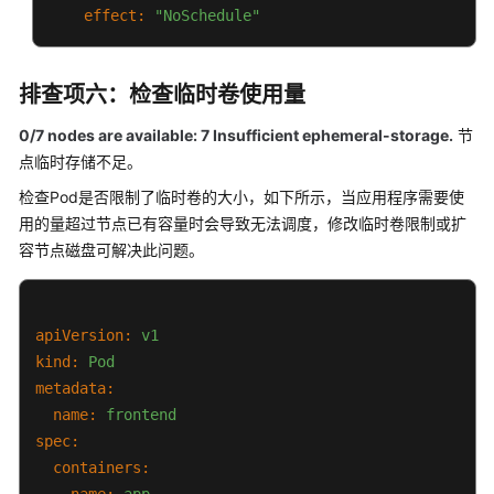
实
effect:
"NoSchedule"
例
调
度
排查项六：检查临时卷使用量
失
败
0/7 nodes are available: 7 Insufficient ephemeral-storage.
节
点临时存储不足。
工
检查Pod是否限制了临时卷的大小，如下所示，当应用程序需要使
作
用的量超过节点已有容量时会导致无法调度，修改临时卷限制或扩
负
容节点磁盘可解决此问题。
载
异
常：
实
apiVersion:
v1
例
kind:
Pod
拉
metadata:
取
name:
frontend
镜
spec:
像
containers:
失
败