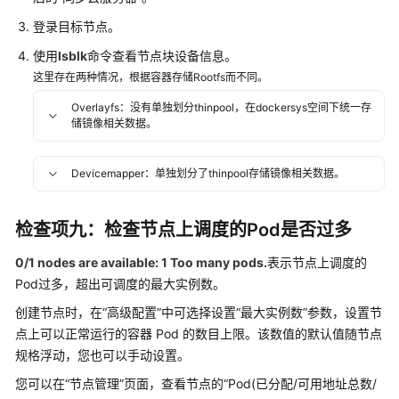
错
登录目标节点。
使用
lsblk
命令查看节点块设备信息。
容
器
这里存在两种情况，根据容器存储Rootfs而不同。
异
Overlayfs：没有单独划分thinpool，在dockersys空间下统一存
常
储镜像相关数据。
退
出
Devicemapper：单独划分了thinpool存储镜像相关数据。
状
态
码
检查项九：检查节点上调度的Pod是否过多
容
0/1 nodes are available: 1 Too many pods.
表示节点上调度的
器
Pod过多，超出可调度的最大实例数。
设
创建节点时，在
“高级配置”
中可选择设置
“最大实例数”
参数，设置节
置
点上可以正常运行的容器 Pod 的数目上限。该数值的默认值随节点
调
规格浮动，您也可以手动设置。
度
您可以在“节点管理”页面，查看节点的“Pod(已分配/可用地址总数/
策