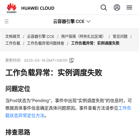
云容器引擎 CCE
文档首页
/
云容器引擎 CCE
/
用户指南（阿布扎比区域）
/
常见问题
/
工作负载
/
工作负载异常问题排查
/
工作负载异常：实例调度失败
更新时间：
2025-05-16 GMT+08:00
工作负载异常：实例调度失败
最
新
动
问题定位
态
当Pod状态为
“Pending”
，事件中出现
“实例调度失败”
的信息时，可
服
根据具体事件信息确定具体问题原因。事件查看方法请参见
工作负
务
载状态异常定位方法
。
公
告
排查思路