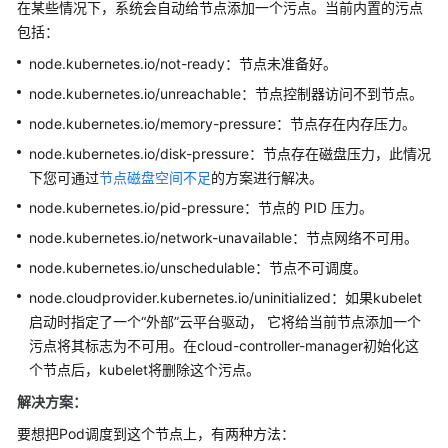
在某些情况下，系统会自动给节点添加一个污点。当前内置的污点
包括：
节
点
node.kubernetes.io/not-ready：节点未准备好。
池
node.kubernetes.io/unreachable：节点控制器访问不到节点。
node.kubernetes.io/memory-pressure：节点存在内存压力。
工
作
node.kubernetes.io/disk-pressure：节点存在磁盘压力，此情况
负
下您可通过
节点磁盘空间不足
的方案进行解决。
载
node.kubernetes.io/pid-pressure：节点的 PID 压力。
node.kubernetes.io/network-unavailable：节点网络不可用。
工
作
node.kubernetes.io/unschedulable：节点不可调度。
负
node.cloudprovider.kubernetes.io/uninitialized：如果kubelet
载
启动时指定了一个“外部”云平台驱动， 它将给当前节点添加一个
异
污点将其标志为不可用。在cloud-controller-manager初始化这
常
个节点后，kubelet将删除这个污点。
问
题
解决方案：
排
要想把Pod调度到这个节点上，有两种方法：
查