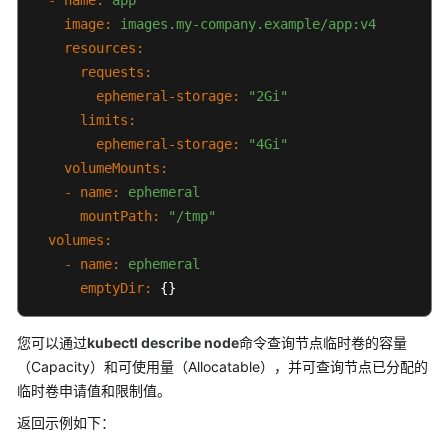
-
name:
app
image:
images.my-company.example/app:v4
工
resources:
作
requests:
负
ephemeral-storage:
"2Gi"
载
limits:
异
ephemeral-storage:
"4Gi"
常：
volumeMounts:
启
-
name:
ephemeral
动
mountPath:
"/tmp"
容
volumes:
器
-
name:
ephemeral
失
败
emptyDir:
 {}
工
您可以通过
kubectl describe node
命令查询节点临时卷的容量
作
（Capacity）和可使用量（Allocatable），并可查询节点已分配的
负
临时卷申请值和限制值。
载
异
返回示例如下：
常：