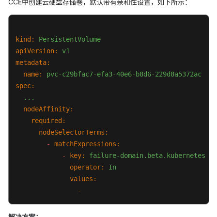
CCE中创建云硬盘存储卷，默认带有亲和性设置，如下所示：
模
板
（Helm
kind:
PersistentVolume
Chart）
apiVersion:
v1
metadata:
权
name:
pvc-c29bfac7-efa3-40e6-b8d6-229d8a5372ac
限
spec:
...
配
nodeAffinity:
置
required:
中
nodeSelectorTerms:
心
-
matchExpressions:
-
key:
failure-domain.beta.kubernetes.io
最
operator:
In
佳
实
values:
践
-
常
解决方案：