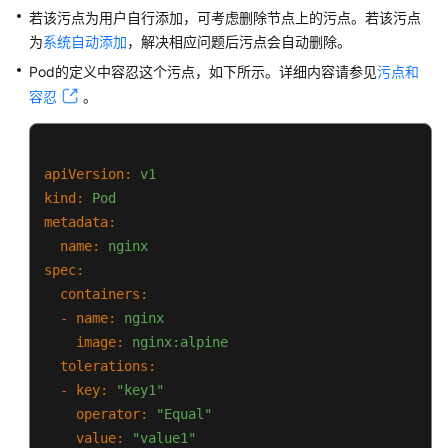
若该污点为用户自行添加，可考虑删除节点上的污点。若该污点
工
为
系统自动添加
，解决相应问题后污点会自动删除。
作
Pod的定义中容忍这个污点，如下所示。详细内容请参见
污点和
负
容忍
。
载
状
态
异
apiVersion:
v1
常
kind:
Pod
定
metadata:
位
name:
nginx
方
spec:
法
containers:
-
name:
nginx
工
image:
nginx:alpine
作
负
tolerations:
载
-
key:
"key1"
异
operator:
"Equal"
常：
value:
"value1"