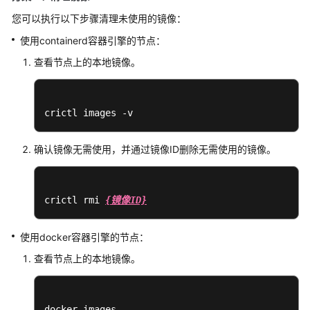
您可以执行以下步骤清理未使用的镜像：
工
作
使用containerd容器引擎的节点：
负
查看节点上的本地镜像。
载
异
常：
Pod
crictl images -v
一
直
确认镜像无需使用，并通过镜像ID删除无需使用的镜像。
处
于
Terminating
crictl rmi 
{镜像ID}
状
态
使用docker容器引擎的节点：
工
查看节点上的本地镜像。
作
负
载
docker images