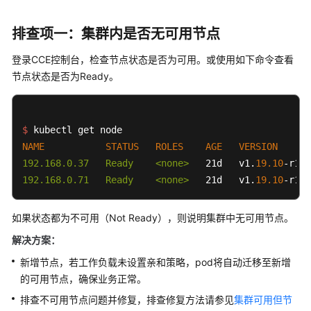
指
南
排查项一：集群内是否无可用节点
（阿
布
登录CCE控制台，检查节点状态是否为可用。或使用如下命令查看
扎
节点状态是否为Ready。
比
区
域）
$ 
产
NAME
STATUS
ROLES
AGE
VERSION
品
192.168.0.37   Ready    <none>
   21d   v1.
19.10
-r1.
0
介
192.168.0.71   Ready    <none>
   21d   v1.
19.10
-r1.
0
绍
如果状态都为不可用（Not Ready），则说明集群中无可用节点。
产
品
解决方案：
公
新增节点，若工作负载未设置亲和策略，pod将自动迁移至新增
告
的可用节点，确保业务正常。
排查不可用节点问题并修复，排查修复方法请参见
集群可用但节
快