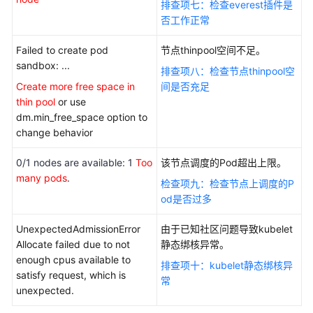
排查项七：检查everest插件是
参
否工作正常
考
Failed to create pod
节点thinpool空间不足。
常
sandbox: ...
见
排查项八：检查节点thinpool空
问
Create more free space in
间是否充足
题
thin pool
or use
dm.min_free_space option to
视
change behavior
频
0/1 nodes are available: 1
帮
Too
该节点调度的Pod超出上限。
many pods
助
.
检查项九：检查节点上调度的P
od是否过多
更
多
UnexpectedAdmissionError
由于已知社区问题导致kubelet
文
Allocate failed due to not
静态绑核异常。
档
enough cpus available to
排查项十：kubelet静态绑核异
satisfy request, which is
常
用
unexpected.
户