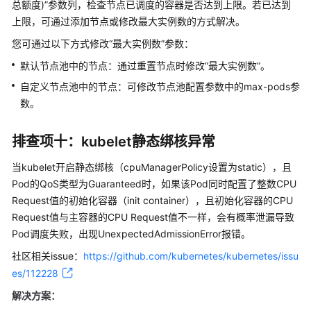
总额度)”参数列，检查节点已调度的容器是否达到上限。若已达到
略
上限，可通过添加节点或修改最大实例数的方式解决。
其
您可通过以下方式修改
“最大实例数”
参数：
他
默认节点池中的节点：通过重置节点时修改
“最大实例数”
。
自定义节点池中的节点：可修改节点池配置参数中的max-pods参
网
数。
络
管
理
排查项十：kubelet静态绑核异常
当kubelet开启静态绑核（cpuManagerPolicy设置为static），且
存
储
Pod的QoS类型为Guaranteed时，如果该Pod同时配置了整数CPU
管
Request值的初始化容器（init container），且初始化容器的CPU
理
Request值与主容器的CPU Request值不一样，会有概率泄漏导致
Pod调度失败，出现UnexpectedAdmissionError报错。
命
社区相关issue：
https://github.com/kubernetes/kubernetes/issu
名
es/112228
空
间
解决方案：