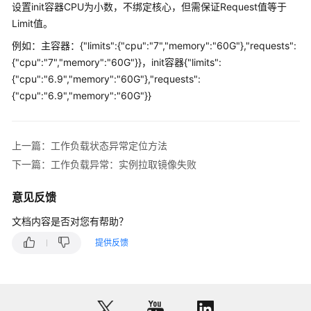
设置init容器CPU为小数，不绑定核心，但需保证Request值等于
模
Limit值。
板
插
例如：主容器：{"limits":{"cpu":"7","memory":"60G"},"requests":
件
{"cpu":"7","memory":"60G"}}，init容器{"limits":
{"cpu":"6.9","memory":"60G"},"requests":
API&kubectl
{"cpu":"6.9","memory":"60G"}}
域
名
上一篇：工作负载状态异常定位方法
DNS
下一篇：工作负载异常：实例拉取镜像失败
镜
意见反馈
像
仓
文档内容是否对您有帮助？
库
提供反馈
权
限
API