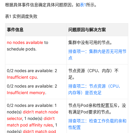
产
根据具体事件信息确定具体问题原因，如
表1
所示。
品
介
表1
实例调度失败
绍
事件信息
问题原因与解决方案
计
no nodes available
费
to
集群中没有可用的节点。
schedule pods.
说
排查项一：集群内是否无可用节
明
点
Kubernetes
0/2 nodes are available: 2
节点资源（CPU、内存）不
基
Insufficient cpu
.
足。
础
0/2 nodes are available: 2
排查项二：节点资源（CPU、
知
Insufficient memory
.
内存等）是否充足
识
0/2 nodes are available: 1
节点与Pod亲和性配置互斥，没
快
node(s)
didn't match node
有满足Pod要求的节点。
速
selector
, 1 node(s)
didn't
排查项三：检查工作负载的亲和
入
match pod affinity rules
, 1
性配置
门
node(s)
didn't match pod