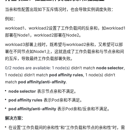
当亲和性配置出现如下互斥情况时，也会导致实例调度失败：
工
作
例如：
负
workload1、workload2设置了工作负载间的
反亲和
，如workload1
载
部署在Node1，workload2部署在Node2。
调
workload3部署上线时，既希望与workload2亲和，又希望可以部
度
署在不同节点如Node1上，这就造成了工作负载亲和与节点亲和间
的互斥，导致最终工作负载部署失败。
网
0/2 nodes are available: 1 node(s)
didn't match
node selector
,
络
1 node(s) didn't match
pod affinity rules
, 1 node(s) didn't
match
pod affinity/anti-affinity
存
.
储
node selector
表示节点亲和不满足。
pod affinity rules
表示Pod亲和不满足。
弹
性
pod affinity/anti-affinity
表示Pod亲和/反亲和不满足。
伸
解决方案：
缩
在设置“工作负载间的亲和性”和“工作负载和节点的亲和性”时，需