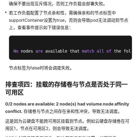
确保不要出现互斥情况，否则工作负载会部署失败。
云
原
若工作负载配置了节点亲和性，需确保亲和的节点标签中
生
supportContainer设置为true，否则会导致pod无法调动到节点
观
上，查看事件提示如下错误信息：
测
命
No
 nodes 
名
are
 available that 
match
all
of
 the follo
空
间
节点标签为false时将会调度失败。
配
排查项四：挂载的存储卷与节点是否处于同一
置
可用区
项
与
0/2 nodes are available: 2 node(s) had volume node affinity
密
conflict.
存储卷与节点之间存在亲和性冲突，导致无法调度。
钥
这是因为云硬盘不能跨可用区挂载到节点。例如云硬盘存储卷在可
插
用区1，节点在可用区2，则会导致无法调度。
件