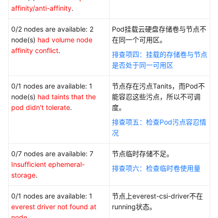
affinity/anti-affinity
.
用
户
0/2 nodes are available: 2
Pod挂载云硬盘存储卷与节点不
指
node(s)
had volume node
在同一个可用区。
南
affinity conflict
.
排查项四：挂载的存储卷与节点
是否处于同一可用区
最
佳
0/1 nodes are available: 1
节点存在污点Tanits，而Pod不
实
node(s)
had taints that the
能容忍这些污点，所以不可调
践
pod didn't tolerate
.
度。
排查项五：检查Pod污点容忍情
API
况
参
考
0/7 nodes are available: 7
节点临时存储不足。
Insufficient ephemeral-
SDK
排查项六：检查临时卷使用量
storage
.
参
考
0/1 nodes are available: 1
节点上everest-csi-driver不在
everest driver not found at
running状态。
Skill
node