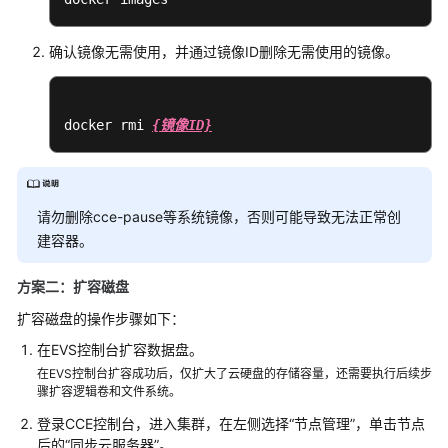
异
常：
已
确认镜像无需使用，并通过镜像ID删除无需使用的镜像。
停
止
docker rmi 
{镜像ID}
工
作
负
载
请勿删除cce-pause等系统镜像，否则可能导致无法正常创
异
建容器。
常：
GPU
方案二：扩容磁盘
节
点
扩容磁盘的操作步骤如下：
部
在EVS控制台扩容数据盘。
署
在EVS控制台扩容成功后，仅扩大了云硬盘的存储容量，还需要执行后续步
服
骤扩容逻辑卷和文件系统。
务
时
登录CCE控制台，进入集群，在左侧选择
“节点管理”
，单击节点
报
后的
“同步云服务器”
。