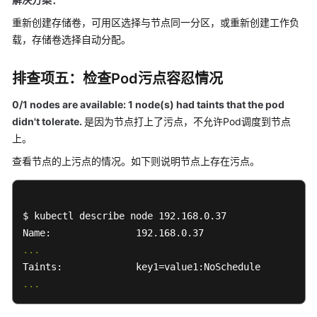
见
重新创建存储卷，可用区选择与节点同一分区，或重新创建工作负
问
载，存储卷选择自动分配。
题
高
排查项五：检查Pod污点容忍情况
频
常
0/1 nodes are available: 1 node(s) had taints that the pod
见
didn't tolerate.
是因为节点打上了污点，不允许Pod调度到节点
问
上。
题
查看节点的上污点的情况。如下则说明节点上存在污点。
计
费
类
$ kubectl describe node 192.168.0.37

集
...
群
...
节
点