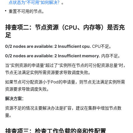
点状态为“不可用”如何解决？
速
。
入
重置不可用的节点。
门
排查项二：节点资源（CPU、内存等）是否充
高
足
危
操
0/2 nodes are available: 2 Insufficient cpu.
CPU不足。
作
一
0/2 nodes are available: 2 Insufficient memory.
内存不足。
览
当
“实例资源的申请量”
超过了
“实例所在节点的可分配资源总量”
时，
节点无法满足实例所需资源要求导致调度失败。
集
如果节点可分配资源小于Pod的申请量，则节点无法满足实例所需
群
资源要求导致调度失败。
节
解决方案：
点
资源不足的情况主要解决办法是扩容，建议在集群中增加节点数
量。
节
点
池
排查项三：检查工作负载的亲和性配置