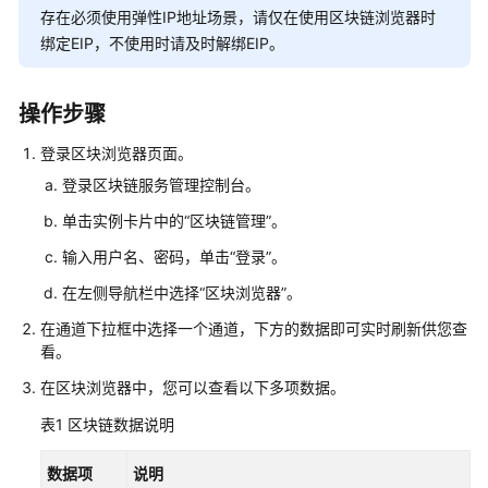
说
存在必须使用弹性IP地址场景，请仅在使用区块链浏览器时
明
绑定EIP，不使用时请及时解绑EIP。
快
速
操作步骤
入
门
登录区块浏览器页面。
登录区块链服务管理控制台。
用
户
单击实例卡片中的“区块链管理”。
指
输入用户名、密码，单击“登录”。
南
在左侧导航栏中选择“区块浏览器”。
最
在通道下拉框中选择一个通道，下方的数据即可实时刷新供您查
佳
看。
实
在区块浏览器中，您可以查看以下多项数据。
践
表1
区块链数据说明
开
发
数据项
说明