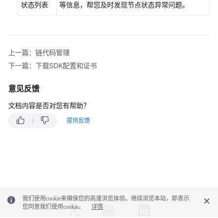
状态列表
等信息，帮您及时发现节点状态异常问题。
Hyperledger
Fabric
增
上一篇：链代码管理
强
版
下一篇：下载SDK配置和证书
管
理
意见反馈
文档内容是否对您有帮助？
使
用
提供反馈
引
导
访
问
和
使
我们使用cookie来确保您的高速浏览体验。继续浏览本站，即表示
用
您同意我们使用cookie。
详情