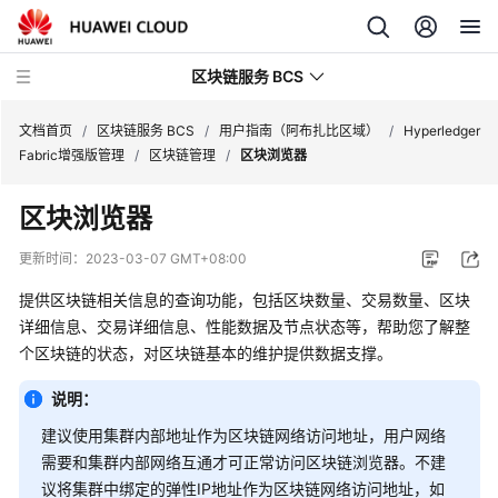
区块链服务 BCS
文档首页
/
区块链服务 BCS
/
用户指南（阿布扎比区域）
/
Hyperledger
Fabric增强版管理
/
区块链管理
/
区块浏览器
最
区块浏览器
新
动
更新时间：
2023-03-07 GMT+08:00
态
提供区块链相关信息的查询功能，包括区块数量、交易数量、区块
产
详细信息、交易详细信息、性能数据及节点状态等，帮助您了解整
品
个区块链的状态，对区块链基本的维护提供数据支撑。
介
绍
说明：
建议使用集群内部地址作为区块链网络访问地址，用户网络
计
需要和集群内部网络互通才可正常访问区块链浏览器。不建
费
议将集群中绑定的弹性IP地址作为区块链网络访问地址，如