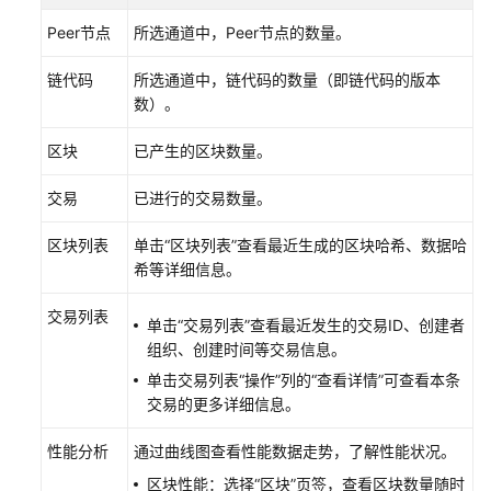
指
南
Peer节点
所选通道中，Peer节点的数量。
API
链代码
所选通道中，链代码的数量（即链代码的版本
参
数）。
考
区块
已产生的区块数量。
SDK
参
交易
已进行的交易数量。
考
区块列表
单击“区块列表”查看最近生成的区块哈希、数据哈
希等详细信息。
常
见
交易列表
问
单击“交易列表”查看最近发生的交易ID、创建者
题
组织、创建时间等交易信息。
单击交易列表“操作”列的“查看详情”可查看本条
视
交易的更多详细信息。
频
帮
性能分析
通过曲线图查看性能数据走势，了解性能状况。
助
区块性能：选择“区块”页签，查看区块数量随时