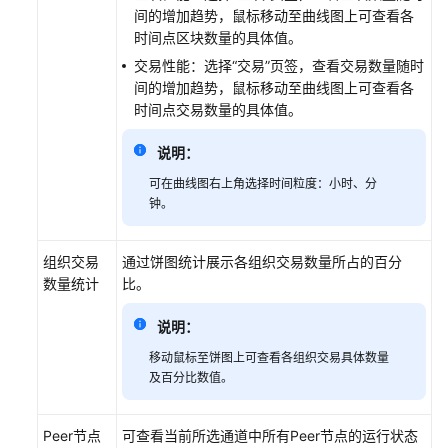
间的增加趋势，鼠标移动至曲线图上可查看各
更
时间点区块数量的具体值。
多
交易性能：选择“交易”页签，查看交易数量随时
文
间的增加趋势，鼠标移动至曲线图上可查看各
档
时间点交易数量的具体值。
用
说明：
户
指
可在曲线图右上角选择时间粒度：小时、分
南
钟。
（阿
布
组织交易
通过饼图统计展示各组织交易数量所占的百分
扎
数量统计
比。
比
区
说明：
域）
移动鼠标至饼图上可查看各组织交易具体数量
及百分比数值。
产
品
介
Peer节点
可查看当前所选通道中所有Peer节点的运行状态
绍