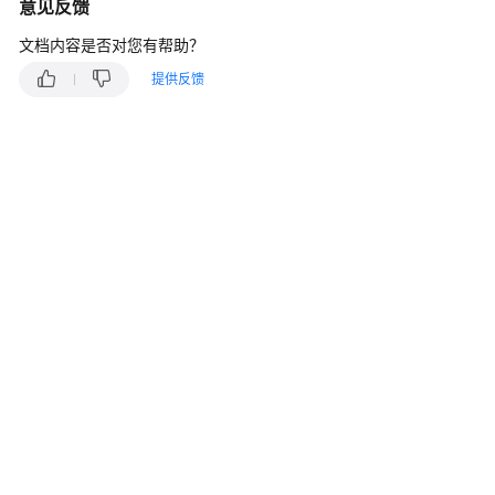
说
意见反馈
明
文档内容是否对您有帮助？
快
提供反馈
速
入
门
用
户
指
南
最
佳
实
践
开
发