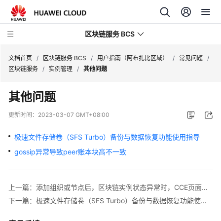
区块链服务 BCS
文档首页
/
区块链服务 BCS
/
用户指南（阿布扎比区域）
/
常见问题
/
区块链服务
/
实例管理
/
其他问题
最
其他问题
新
动
更新时间：
2023-03-07 GMT+08:00
态
极速文件存储卷（SFS Turbo）备份与数据恢复功能使用指导
产
gossip异常导致peer账本块高不一致
品
介
绍
上一篇：添加组织或节点后，区块链实例状态异常时，CCE页面有状态负载peer-xxx状态异常
计
下一篇：极速文件存储卷（SFS Turbo）备份与数据恢复功能使用指导
费