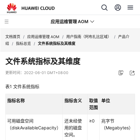
应用运维管理 AOM
文档首页
/
应用运维管理 AOM
/
用户指南（阿布扎比区域）
/
产品介
绍
/
指标总览
/
文件系统指标及其维度
最
文件系统指标及其维度
新
动
更新时间：
2022-06-01 GMT+08:00
态
表1
文件系统指标
产
品
指标名称
指标含义
取值
单位
介
范围
绍
可用磁盘空间
还未经使
≥0
兆字节
计
（diskAvailableCapacity）
用的磁盘
（Megabytes）
费
空间。