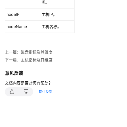
间。
更
多
nodeIP
主机IP。
文
档
nodeName
主机名称。
用
户
指
上一篇：磁盘指标及其维度
南
下一篇：主机指标及其维度
（1.0）
（吉
意见反馈
隆
坡
文档内容是否对您有帮助？
区
提供反馈
域）
用
户
指
南