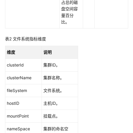
考
占总的磁
盘空间容
SDK
量百分
参
比。
考
表2
文件系统指标维度
常
见
维度
说明
问
题
clusterId
集群ID。
视
clusterName
集群名称。
频
帮
fileSystem
文件系统。
助
hostID
主机ID。
AOM
1.0
mountPoint
挂载点。
文
档
nameSpace
集群的命名空