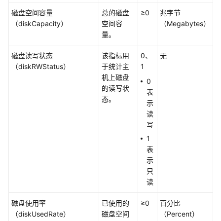
说
明
磁盘空间容量
总的磁盘
≥0
兆字节
（diskCapacity）
空间容
（Megabytes）
快
量。
速
磁盘读写状态
入
该指标用
0、
无
（diskRWStatus）
门
于统计主
1
机上磁盘
0
的读写状
用
表
态。
户
示
指
读
南
写
1
最
表
佳
示
实
只
践
读
API
磁盘使用率
已使用的
≥0
百分比
参
（diskUsedRate）
磁盘空间
（Percent）