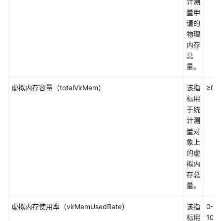
计测
限
量申
制
请的
物理
术
内存
语
总
量。
权
虚拟内存容量（totalVirMem）
该指
≥0
限
标用
管
于统
理
计测
量对
计
象上
费
的虚
说
拟内
明
存总
量。
快
速
虚拟内存使用率（virMemUsedRate）
该指
0～
入
标用
100
门