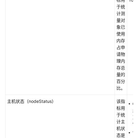
理
于统
计测
产
量对
品
象已
架
使用
构
内存
占申
产
请物
品
理内
功
存总
能
量的
百分
指
比。
标
总
主机状态（nodeStatus）
该指
0
览
标用
示
于统
正
计主
简
常
机状
介
1
态是