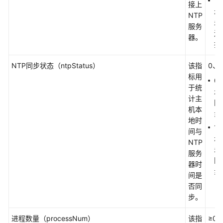
1
组
接上
示
件
NTP
未
指
服务
连
标
器。
接
及
其
NTP同步状态（ntpStatus）
该指
0、1
维
标用
度
0
于统
示
计主
同
虚
机本
步
机
地时
组
1
间与
件
示
NTP
指
未
服务
标
同
器时
及
步
间是
其
否同
维
步。
度
进程数量（processNum）
该指
≥0