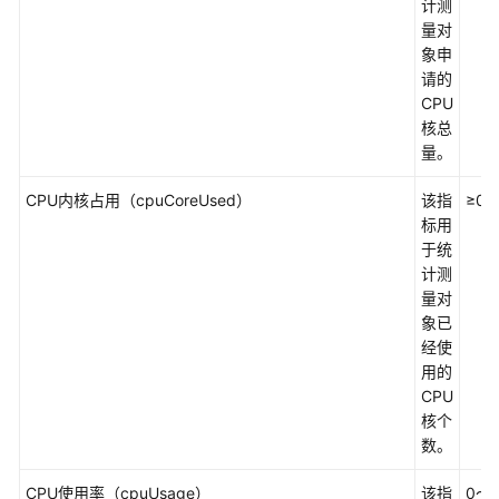
说
计测
明
量对
象申
快
请的
速
CPU
入
核总
门
量。
CPU内核占用（cpuCoreUsed）
该指
≥0
用
标用
户
于统
指
计测
南
量对
象已
最
经使
佳
用的
实
CPU
践
核个
数。
API
参
CPU使用率（cpuUsage）
该指
0～