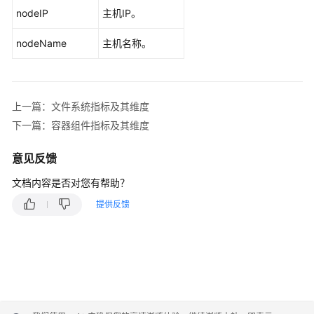
（联
nodeIP
主机IP。
盟
区
nodeName
主机名称。
域）
通
上一篇：文件系统指标及其维度
用
下一篇：容器组件指标及其维度
参
考
意见反馈
责
文档内容是否对您有帮助？
任
提供反馈
共
担
云
服
务
等