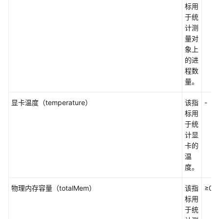
实
标用
例
于统
指
计测
标
量对
及
象上
其
的进
维
程数
度
量。
服
显卡温度（temperature）
该指
-
务
标用
指
于统
标
计显
及
卡的
其
温
维
度。
度
物理内存容量（totalMem）
该指
≥0
约
标用
束
于统
与