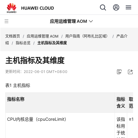
应用运维管理 AOM
文档首页
/
应用运维管理 AOM
/
用户指南（阿布扎比区域）
/
产品介
绍
/
指标总览
/
主机指标及其维度
最
主机指标及其维度
新
动
更新时间：
2022-06-01 GMT+08:00
态
表1
主机指标
产
品
指标名称
指标
取值
介
含义
范围
绍
CPU内核总量（cpuCoreLimit）
该指
≥1
计
标用
费
于统