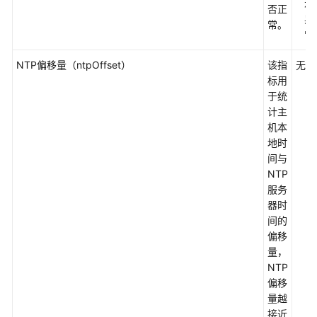
示
否正
网
异
常。
络
常
指
标
NTP偏移量（ntpOffset）
该指
无
及
标用
其
于统
维
计主
度
机本
地时
磁
间与
盘
NTP
指
服务
标
器时
及
间的
其
偏移
维
量，
度
NTP
偏移
文
量越
件
接近