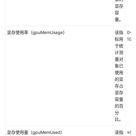
显存
（2.0）
容
（吉
量。
隆
坡
显存使用率（gpuMemUsage）
该指
0～
区
标用
100
域）
于统
计测
API
量对
参
象已
考
使用
（吉
的显
隆
存占
坡
显存
区
容量
域）
的百
分
用
比。
户
指
显存使用量（gpuMemUsed）
该指
≥0
南