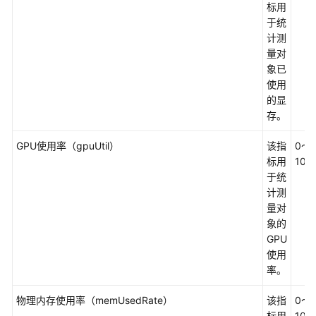
标用
（阿
于统
布
计测
扎
量对
比
象已
区
使用
域）
的显
存。
产
品
GPU使用率（gpuUtil）
该指
0～
介
标用
100
绍
于统
计测
什
量对
么
象的
是
GPU
应
使用
用
率。
运
维
物理内存使用率（memUsedRate）
该指
0～
管
标用
100