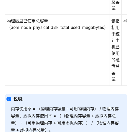
总容
量。
用
户
物理磁盘已使用总容量
该指
≥0
指
（aom_node_physical_disk_total_used_megabytes）
标用
南
于统
（安
计主
卡
机已
拉
使用
区
的磁
域）
盘总
容
API
量。
参
考
（安
说明：
卡
内存使用率 = （物理内存容量 - 可用物理内存） / 物理内存
拉
容量；虚拟内存使用率 = （（物理内存容量 + 虚拟内存总
区
量） - （可用物理内存 + 可用虚拟内存）） / （物理内存容
域）
量 + 虚拟内存总量）。