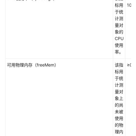
考
标用
100
于统
SDK
计测
参
量对
考
象的
CPU
常
使用
见
率。
问
题
可用物理内存（freeMem）
该指
≥0
标用
视
于统
频
计测
帮
量对
助
象上
的尚
AOM
未被
1.0
使用
文
的物
档
理内