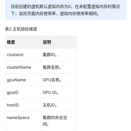
用
目前创建的虚机默认虚拟内存为0，在未配置虚拟内存的情况
户
下，监控页面内存使用率，虚拟内存使用率相同。
指
南
表2
主机指标维度
（1.0）
（联
维度
说明
盟
区
clusterId
集群ID。
域）
clusterName
集群名称。
API（联
盟
gpuName
GPU名称。
区
域）
gpuID
GPU ID。
用
hostID
主机ID。
户
指
nameSpace
集群的命名空
南
间。
（2.0）