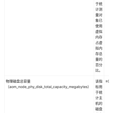
于统
计测
用
量对
户
象已
指
使用
南
虚拟
内存
常
占虚
见
拟内
问
存总
题
量的
百分
API
比。
参
考
物理磁盘总容量
该指
≥0
（阿
（aom_node_phy_disk_total_capacity_megabytes）
标用
布
于统
扎
计主
比
机的
区
磁盘
域）