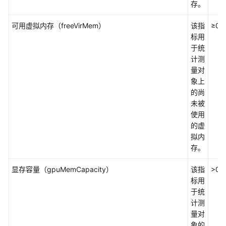
存。
更
多
可用虚拟内存（freeVirMem）
该指
≥0
文
标用
档
于统
计测
用
量对
户
象上
指
的尚
南
未被
（1.0）
使用
（吉
的虚
隆
拟内
坡
存。
区
显存容量（gpuMemCapacity）
域）
该指
>0
标用
于统
用
计测
户
量对
指
象的
南