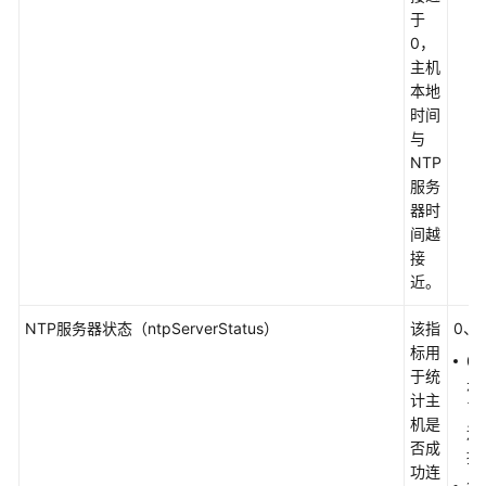
系
于
统
0，
指
主机
标
本地
及
时间
其
与
维
NTP
度
服务
器时
主
间越
机
接
指
近。
标
及
NTP服务器状态（ntpServerStatus）
该指
0、1
其
标用
0
维
于统
示
度
计主
已
机是
连
容
否成
接
器
功连