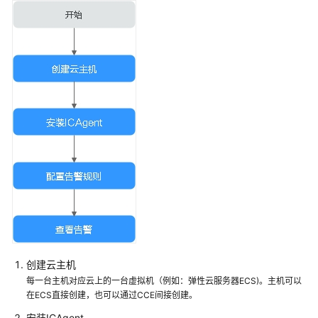
说
明
快
速
入
门
用
户
指
南
最
佳
实
践
创建云主机
每一台主机对应云上的一台虚拟机（例如：弹性云服务器ECS)。主机可以
API
在ECS直接创建，也可以通过CCE间接创建。
参
安装ICAgent