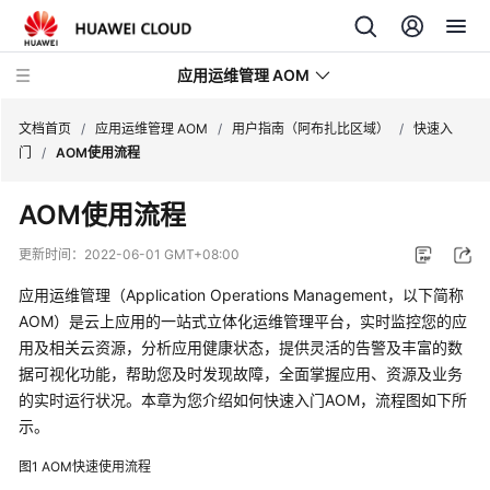
应用运维管理 AOM
文档首页
/
应用运维管理 AOM
/
用户指南（阿布扎比区域）
/
快速入
门
/
AOM使用流程
最
AOM使用流程
新
动
更新时间：
2022-06-01 GMT+08:00
态
应用运维管理（Application Operations Management，以下简称
产
AOM）是云上应用的一站式立体化运维管理平台，实时监控您的应
品
用及相关云资源，分析应用健康状态，提供灵活的告警及丰富的数
介
据可视化功能，帮助您及时发现故障，全面掌握应用、资源及业务
绍
的实时运行状况。本章为您介绍如何快速入门AOM，流程图如下所
示。
计
费
图1
AOM快速使用流程