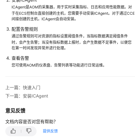
考
ICAgent是AOM的采集器，用于实时采集指标、日志和应用性能数据。对
于在ECS控制台直接创建的主机，您需要手动安装ICAgent。对于通过CCE
SDK
间接创建的主机，ICAgent会自动安装。
参
考
配置告警规则
通过告警规则可对资源的指标设置阈值条件，当指标数据满足阈值条件
常
时，会产生告警；当没有指标数据上报时，会产生数据不足事件，以便您
在第一时间发现异常并进行处理。
见
问
查看告警
题
您可使用AOM的仪表盘、告警列表等功能进行日常运维。
视
频
上一篇：快速入门
帮
下一篇：安装ICAgent
助
意见反馈
AOM
1.0
文档内容是否对您有帮助？
文
提供反馈
档