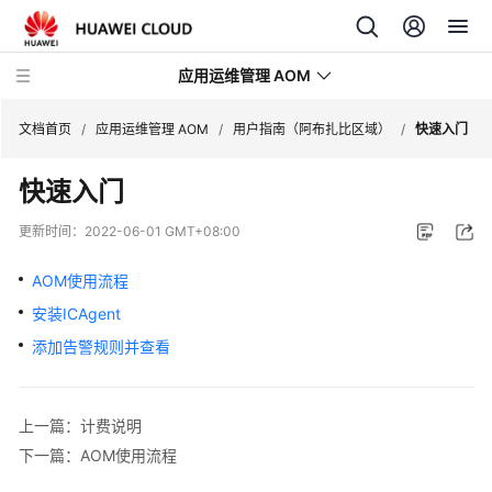
应用运维管理 AOM
文档首页
/
应用运维管理 AOM
/
用户指南（阿布扎比区域）
/
快速入门
快速入门
最
新
更新时间：
2022-06-01 GMT+08:00
动
态
AOM使用流程
安装ICAgent
产
品
添加告警规则并查看
介
绍
上一篇：计费说明
计
下一篇：AOM使用流程
费