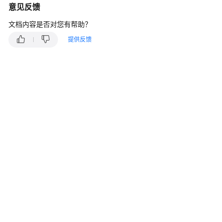
说
意见反馈
明
文档内容是否对您有帮助？
快
提供反馈
速
入
门
用
户
指
南
最
佳
实
践
API
参