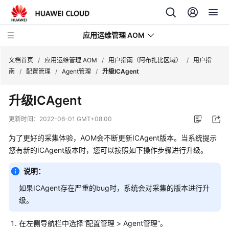
应用运维管理 AOM
文档首页
/
应用运维管理 AOM
/
用户指南（阿布扎比区域）
/
用户指
南
/
配置管理
/
Agent管理
/
升级ICAgent
最
升级ICAgent
新
动
更新时间：
2022-06-01 GMT+08:00
态
为了更好的采集体验，AOM会不断更新ICAgent版本。当系统提示
产
您有新的ICAgent版本时，您可以按照如下操作步骤进行升级。
品
说明：
介
绍
如果ICAgent存在严重的bug时，系统会对采集的版本进行升
级。
计
费
在左侧导航栏中选择“配置管理 > Agent管理”。