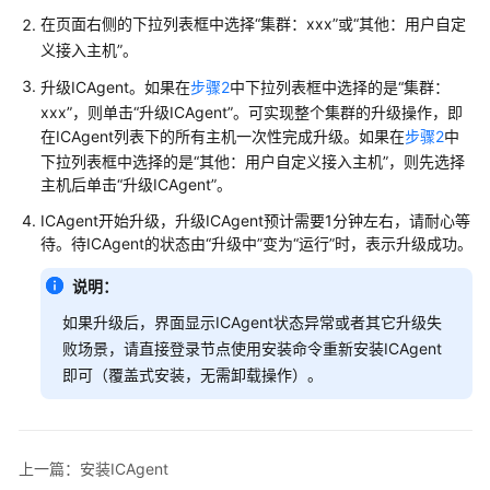
说
在页面右侧的下拉列表框中选择“集群：xxx”或“其他：用户自定
明
义接入主机”。
快
升级ICAgent。如果在
步骤2
中下拉列表框中选择的是“集群：
速
xxx”，则单击“升级ICAgent”。可实现整个集群的升级操作，即
入
在ICAgent列表下的所有主机一次性完成升级。如果在
步骤2
中
门
下拉列表框中选择的是“其他：用户自定义接入主机”，则先选择
主机后单击“升级ICAgent”。
用
ICAgent开始升级，升级ICAgent预计需要1分钟左右，请耐心等
户
待。待ICAgent的状态由“升级中”变为“运行”时，表示升级成功。
指
南
说明：
最
如果升级后，界面显示ICAgent状态异常或者其它升级失
佳
败场景，请直接登录节点使用安装命令重新安装ICAgent
实
即可（覆盖式安装，无需卸载操作）。
践
API
参
上一篇：安装ICAgent