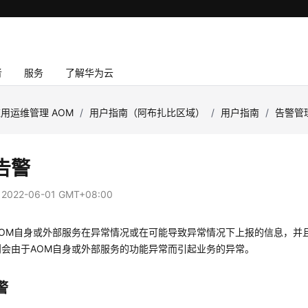
者
服务
了解华为云
用运维管理 AOM
/
用户指南（阿布扎比区域）
/
用户指南
/
告警管
告警
：
2022-06-01 GMT+08:00
AOM自身或外部服务在异常情况或在可能导致异常情况下上报的信息，并
则会由于AOM自身或外部服务的功能异常而引起业务的异常。
警