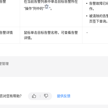
告警
在当前告警列表中单击目标告警所在
告警故障已
“操作”列中的“
”。
作。
被清除的告警
页签下查询
告警详情
鼠标单击目标告警名称，可查看告警
-
详情。
警管理
否对您有帮助？
提供反馈