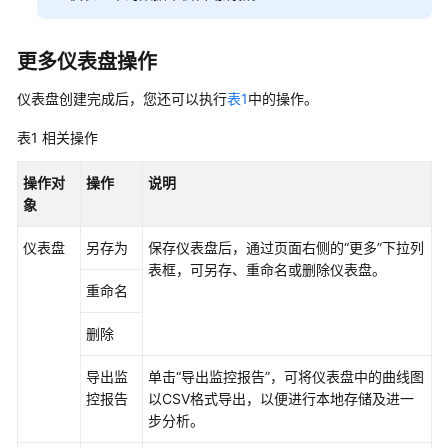
区
域）
更多仪表盘操作
用
仪表盘创建完成后，您还可以执行
表1
中的操作。
户
指
表1
相关操作
南
（2.0）
操作对
操作
说明
（联
象
盟
区
仪表盘
另存为
保存仪表盘后，通过页面右侧的“更多”下拉列
域）
表框，可另存、重命名或删除仪表盘。
重命名
通
删除
用
参
导出监
单击“导出监控报告”，可将仪表盘中的曲线图
考
控报告
以CSV格式导出，以便进行本地存储及进一
步分析。
责