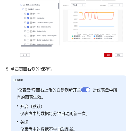
参
考
（安
卡
拉
区
域）
用
户
指
单击页面右侧的“保存”。
南
（1.0）
（联
“仪表盘”界面右上角的自动刷新开关
对仪表盘中所
盟
有的图表生效。
区
开启（默认）
域）
仪表盘中的数据每分钟自动刷新一次。
API（联
关闭
盟
仪表盘中的数据不会自动刷新。