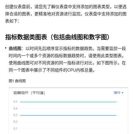
说
创建仪表盘前，请您先了解仪表盘中支持添加的图表类型，以便选
明
择合适的图表，更精准地对资源进行监控。仪表盘中支持添加的图
快
表如下：
速
入
指标数据类图表（包括曲线图和数字图）
门
曲线图
：以时间先后顺序显示指标的数据趋势。当需要监控一段
用
时间内一个或多个资源的指标数据趋势时，请使用此类型图表。
户
使用曲线图可对不同资源的同一指标进行对比，如下图所示，在
指
同一个图表中展示了不同组件的CPU内核总量。
南
图1
曲线图
最
佳
实
践
API
参