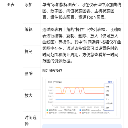
任
图表
添加
单击“添加指标图表”，可在仪表盘中添加曲线
共
图、数字图、阈值状态图表、主机状态图
担
表、组件状态图表、资源TopN图表。
云
编辑
通过图表右上角的“操作”下拉列表框，可对图
服
表进行编辑、复制、删除、放大（仅可放大
务
曲线图）等操作。其中“时间选择”按钮仅在曲
等
线图中存在，通过该按钮您可以设置临时的
级
复制
时间范围和统计周期，方便您查看某一时间
协
范围的资源数据。
议
（SLA）
图7
图表操作
删除
白
皮
放大
书
资
源
时间选
支
择
持