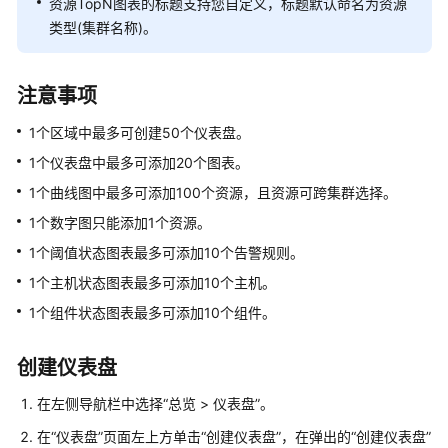
资源TopN图表的标题支持您自定义，标题默认命名为资源
源
类型(集群名称)。
监
控
注意事项
日
志
1个区域中最多可创建50个仪表盘。
管
1个仪表盘中最多可添加20个图表。
理
1个曲线图中最多可添加100个资源，且资源可跨集群选择。
配
1个数字图只能添加1个资源。
置
1个阈值状态图表最多可添加10个告警规则。
管
1个主机状态图表最多可添加10个主机。
理
1个组件状态图表最多可添加10个组件。
常
见
创建仪表盘
问
题
在左侧导航栏中选择“总览 > 仪表盘”。
在“仪表盘”页面左上方单击“创建仪表盘”，在弹出的“创建仪表盘”
API