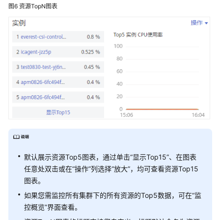
图6
资源TopN图表
南
总
览
监
控
概
览
仪
表
盘
默认展示资源Top5图表，通过单击“显示Top15”、在图表
告
任意处双击或在“操作”列选择“放大”，均可查看资源Top15
警
图表。
管
理
如果您需监控所有集群下的所有资源的Top5数据，可在“监
控概览”界面查看。
资