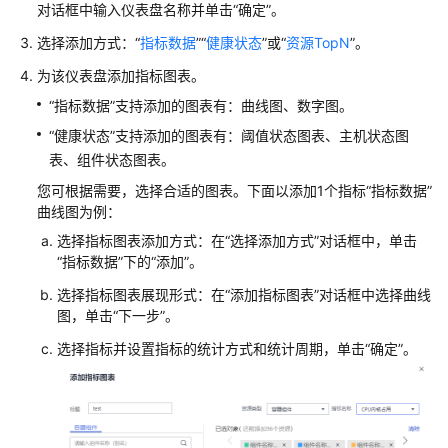
对话框中输入仪表盘名称并单击“确定”。
参
考
选择添加方式：“
指标数据
”“
健康状态
”或“
资源TopN
”。
（阿
为该仪表盘添加指标图表。
布
扎
“指标数据”支持添加的图表有：曲线图、数字图。
比
“健康状态”支持添加的图表有：阈值状态图表、主机状态图
区
表、组件状态图表。
域）
您可根据需要，选择合适的图表。下面以添加1个指标“指标数据”
曲线图为例：
用
户
选择指标图表添加方式：在“选择添加方式”对话框中，单击
指
“指标数据”下的“添加”。
南
选择指标图表展现形式：在“添加指标图表”对话框中选择曲线
（安
图，单击“下一步”。
卡
选择指标并设置指标的统计方式和统计周期，单击“确定”。
拉
区
域）
API