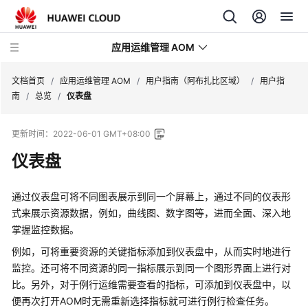
应用运维管理 AOM
文档首页
/
应用运维管理 AOM
/
用户指南（阿布扎比区域）
/
用户指
南
/
总览
/
仪表盘
最
更新时间：
2022-06-01 GMT+08:00
新
动
仪表盘
态
通过仪表盘可将不同图表展示到同一个屏幕上，通过不同的仪表形
产
式来展示资源数据，例如，曲线图、数字图等，进而全面、深入地
品
掌握监控数据。
介
绍
例如，可将重要资源的关键指标添加到仪表盘中，从而实时地进行
监控。还可将不同资源的同一指标展示到同一个图形界面上进行对
计
比。另外，对于例行运维需要查看的指标，可添加到仪表盘中，以
费
便再次打开AOM时无需重新选择指标就可进行例行检查任务。