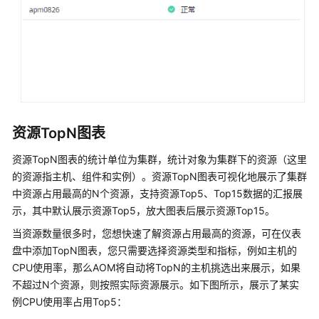
（阿
布
扎
比
区
域）
产
资源TopN图表
品
介
资源TopN图表的统计单位为集群，统计对象为集群下的资源（这里
绍
的资源指主机、组件和实例）。资源TopN图表可视化地展示了集群
中资源占用最高的N个资源，支持资源Top5、Top15数据的汇报展
快
示，其中默认展示资源Top5，放大图表后展示资源Top15。
速
当资源数量很多时，您想快速了解资源占用最高的资源，可在仪表
入
门
盘中添加TopN图表，您只需要选择资源类型和指标，例如主机的
CPU使用率，那么AOM将自动将TopN的主机挑选出来展示，如果
用
不超过N个资源，则按照实际资源展示。如下图所示，展示了某实
户
例CPU使用率占用Top5：
指