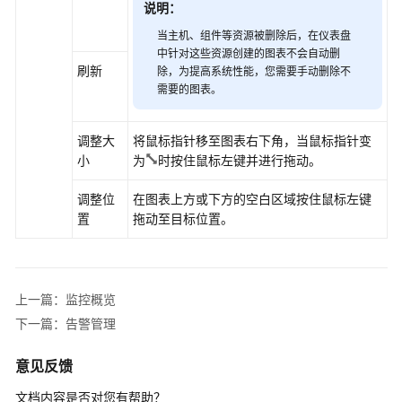
说明：
区
当主机、组件等资源被删除后，在仪表盘
域
中针对这些资源创建的图表不会自动删
刷新
除，为提高系统性能，您需要手动删除不
系
需要的图表。
统
权
限
调整大
将鼠标指针移至图表右下角，当鼠标指针变
小
为
时按住鼠标左键并进行拖动。
调整位
在图表上方或下方的空白区域按住鼠标左键
置
拖动至目标位置。
上一篇：监控概览
下一篇：告警管理
意见反馈
文档内容是否对您有帮助？