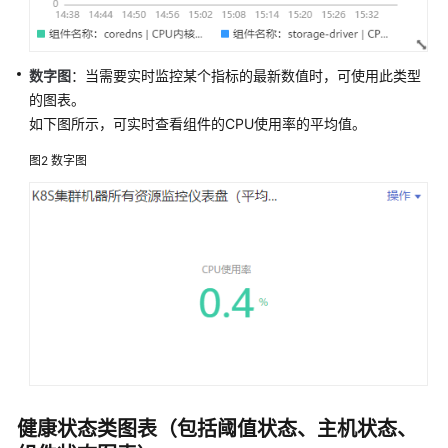
考
SDK
参
数字图
：当需要实时监控某个指标的最新数值时，可使用此类型
考
的图表。
如下图所示，可实时查看组件的CPU使用率的平均值。
常
见
图2
数字图
问
题
视
频
帮
助
AOM
1.0
文
健康状态类图表（包括阈值状态、主机状态、
档