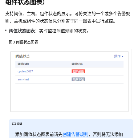
组件状态图表）
更
支持阈值、主机、组件状态的展示。可将关注的一个或多个告警规
多
则、主机或组件的状态信息分别置于同一图表中进行监控。
文
档
阈值状态图表：
实时监控阈值规则的状态。
图3
阈值状态图表
用
户
指
南
（1.0）
（吉
隆
坡
区
域）
用
户
指
添加阈值状态图表前请先
创建告警规则
，否则将无法添加
南