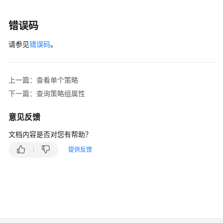
性
伸
错误码
缩
请参见
错误码
。
创
建
策
上一篇：查看单个策略
略
下一篇：查询策略组属性
查
意见反馈
看
策
文档内容是否对您有帮助？
略
提供反馈
列
表
删
除
策
略