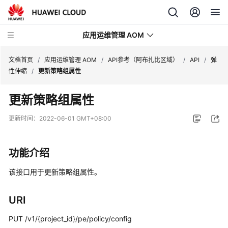
应用运维管理 AOM
文档首页
/
应用运维管理 AOM
/
API参考（阿布扎比区域）
/
API
/
弹
性伸缩
/
更新策略组属性
最
更新策略组属性
新
动
更新时间：
2022-06-01 GMT+08:00
态
产
功能介绍
品
介
该接口用于更新策略组属性。
绍
URI
计
费
PUT /v1/{project_id}/pe/policy/config