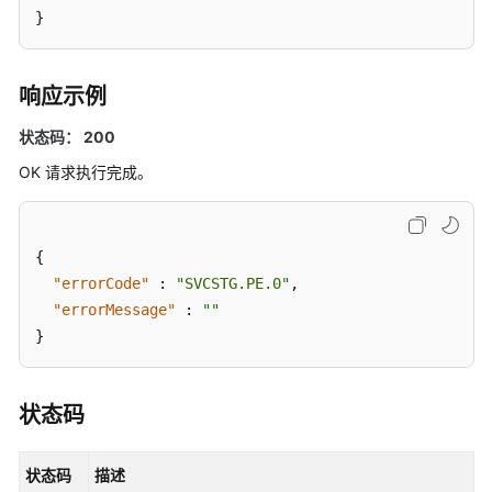
}
（阿
布
扎
比
响应示例
区
状态码： 200
域）
OK 请求执行完成。
API
参
考
{
（阿
"errorCode"
:
"SVCSTG.PE.0"
,
布
"errorMessage"
:
""
扎
比
}
区
域）
状态码
使
用
状态码
描述
前