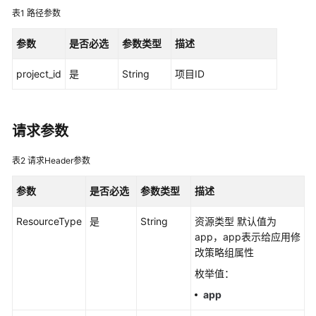
说
表1
路径参数
明
参数
是否必选
参数类型
描述
快
速
project_id
是
String
项目ID
入
门
用
请求参数
户
指
表2
请求Header参数
南
参数
是否必选
参数类型
描述
最
ResourceType
是
String
资源类型 默认值为
佳
app，app表示给应用修
实
改策略组属性
践
枚举值：
API
app
参