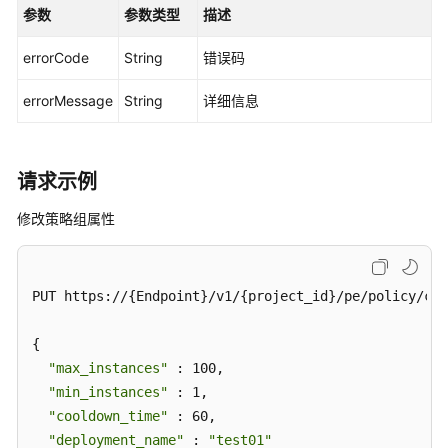
参数
参数类型
描述
（2.0）
（吉
errorCode
String
错误码
隆
坡
errorMessage
String
详细信息
区
域）
API
请求示例
参
修改策略组属性
考
（吉
隆
坡
PUT https://{Endpoint}/v1/{project_id}/pe/policy/con
区
域）
{

"max_instances"
 : 100,

用
"min_instances"
 : 1,

户
"cooldown_time"
 : 60,

指
"deployment_name"
 : 
"test01"
南