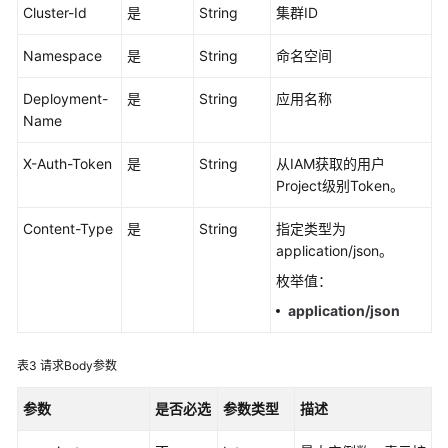
考
Cluster-Id
是
String
集群ID
SDK
Namespace
是
String
命名空间
参
考
Deployment-
是
String
应用名称
Name
常
见
X-Auth-Token
是
String
从IAM获取的用户
问
Project级别Token。
题
Content-Type
是
String
指定类型为
视
application/json。
频
枚举值：
帮
application/json
助
AOM
表3
请求Body参数
1.0
文
参数
是否必选
参数类型
描述
档