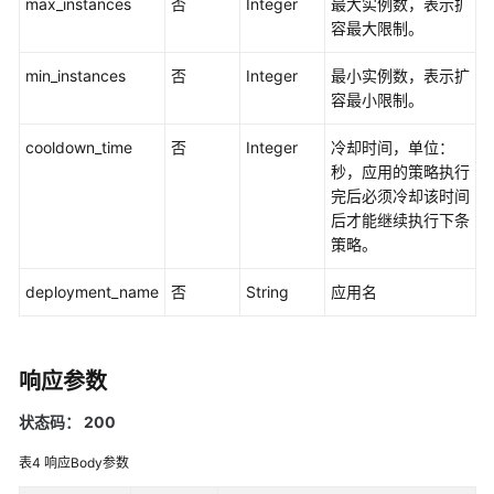
max_instances
否
Integer
最大实例数，表示扩
更
容最大限制。
多
min_instances
文
否
Integer
最小实例数，表示扩
档
容最小限制。
cooldown_time
否
Integer
冷却时间，单位：
用
秒，应用的策略执行
户
完后必须冷却该时间
指
后才能继续执行下条
南
策略。
（1.0）
（吉
deployment_name
否
String
应用名
隆
坡
区
域）
响应参数
用
状态码： 200
户
表4
响应Body参数
指
南