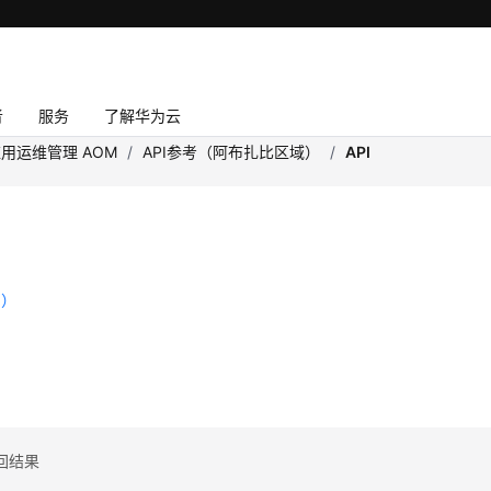
者
服务
了解华为云
用运维管理 AOM
/
API参考（阿布扎比区域）
/
API
1）
缩
回结果