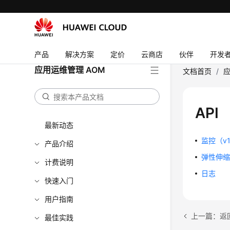
产品
解决方案
定价
云商店
伙伴
开发
应用运维管理 AOM
文档首页
/
应
API
最新动态
监控（v
产品介绍
弹性伸
计费说明
日志
快速入门
用户指南
上一篇：返
最佳实践