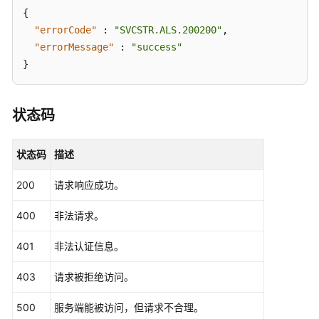
{
查
"errorCode"
:
"SVCSTR.ALS.200200"
,
询
"errorMessage"
:
"success"
单
}
条
阈
值
状态码
规
则
状态码
描述
删
除
200
请求响应成功。
阈
值
400
非法请求。
规
则
401
非法认证信息。
403
请求被拒绝访问。
添
加
500
服务端能被访问，但请求不合理。
或