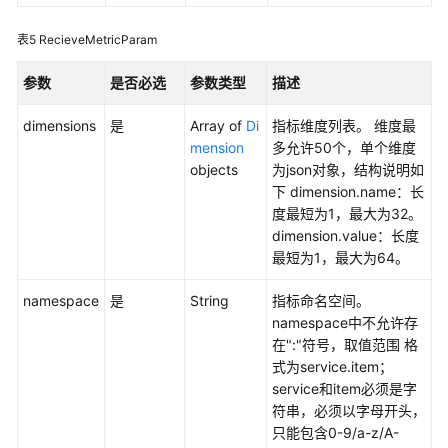
（2.0）
表5
RecieveMetricParam
（吉
隆
参数
是否必选
参数类型
描述
坡
区
dimensions
是
Array of
Di
指标维度列表。 维度最
域）
mension
多允许50个，单个维度
objects
为json对象，结构说明如
API
下 dimension.name：长
参
度最短为1，最大为32。
考
dimension.value：长度
（吉
最短为1，最大为64。
隆
坡
namespace
是
String
指标命名空间。
区
namespace中不允许存
域）
在":"符号，取值范围 格
式为service.item；
用
service和item必须是字
户
符串，必须以字母开头，
指
只能包含0-9/a-z/A-
南