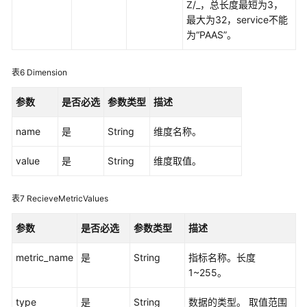
Z/_，总长度最短为3，
（阿
最大为32，service不能
布
为“PAAS”。
扎
比
区
表6
Dimension
域）
参数
是否必选
参数类型
描述
API
name
是
String
维度名称。
参
考
value
是
String
维度取值。
（阿
布
扎
表7
RecieveMetricValues
比
区
参数
是否必选
参数类型
描述
域）
metric_name
是
String
指标名称。长度
使
1~255。
用
前
type
是
String
数据的类型。 取值范围