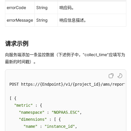
询
errorCode
String
响应码。
指
标
errorMessage
String
响应信息描述。
查
询
请求示例
监
控
向服务端添加一条监控数据（下述例子中，"collect_time"应填写为
数
最新的时间戳）。
据
添
加
POST https://{Endpoint}/v1/{project_id}/ams/report/m
监
控
[ {

数
"metric"
 : {

据
"namespace"
 : 
"NOPAAS.ESC"
,

"dimensions"
 : [ {

添
"name"
 : 
"instance_id"
,

加