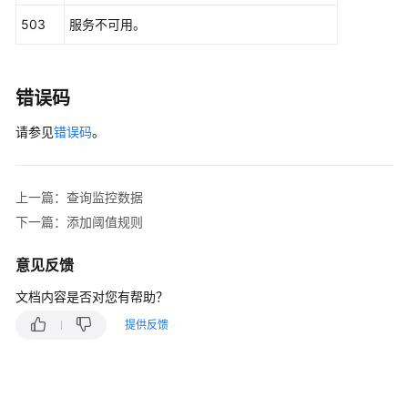
修
503
服务不可用。
改
应
用
发
错误码
现
规
请参见
错误码
。
则
删
上一篇：查询监控数据
除
下一篇：添加阈值规则
应
用
意见反馈
发
现
文档内容是否对您有帮助？
规
提供反馈
则
查
询