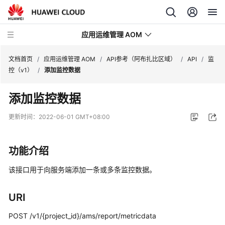
应用运维管理 AOM
文档首页
/
应用运维管理 AOM
/
API参考（阿布扎比区域）
/
API
/
监
控（v1）
/
添加监控数据
最
添加监控数据
新
动
更新时间：
2022-06-01 GMT+08:00
态
产
功能介绍
品
介
该接口用于向服务端添加一条或多条监控数据。
绍
URI
计
费
POST /v1/{project_id}/ams/report/metricdata