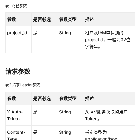
说
表1
路径参数
明
参数
是否必选
参数类型
描述
快
速
project_id
是
String
租户从IAM申请到的
入
projectid，一般为32位
门
字符串。
用
户
指
请求参数
南
表2
请求Header参数
最
参数
佳
是否必选
参数类型
描述
实
X-Auth-
是
String
从IAM服务获取的用户
践
Token
Token。
API
Content-
是
String
指定类型为
参
Type
application/json。