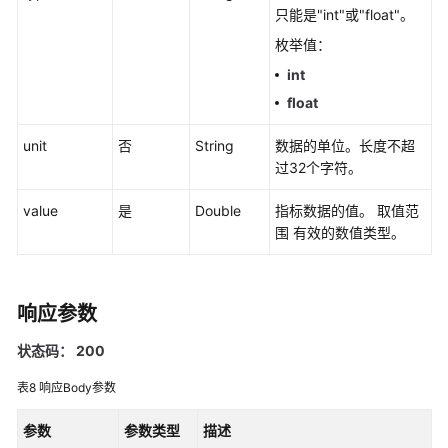
必
只能是"int"或"float"。
读
枚举值：
int
API
float
概
览
unit
否
String
数据的单位。长度不超
过32个字符。
如
何
value
是
Double
指标数据的值。 取值范
调
围 有效的数值类型。
用
API
API
响应参数
状态码： 200
监
控
表8
响应Body参数
（v1）
参数
参数类型
描述
查