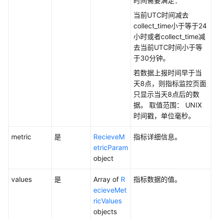
时间需要满足：
更
当前UTC时间减去
多
collect_time小于等于24
文
小时或者collect_time减
档
去当前UTC时间小于等
于30分钟。
用
若数据上报时间早于当
户
天8点，则指标监控页面
指
只显示当天8点后的数
南
据。 取值范围： UNIX
（1.0）
时间戳，单位毫秒。
（吉
隆
metric
是
RecieveM
指标详细信息。
坡
etricParam
区
object
域）
values
是
Array of
R
指标数据的值。
用
ecieveMet
户
ricValues
指
objects
南