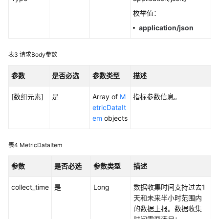
考
枚举值：
SDK
application/json
参
考
表3
请求Body参数
常
参数
是否必选
参数类型
描述
见
问
[数组元素]
是
Array of
M
指标参数信息。
题
etricDataIt
em
objects
视
频
帮
表4
MetricDataItem
助
参数
是否必选
参数类型
描述
AOM
collect_time
1.0
是
Long
数据收集时间支持过去1
文
天和未来半小时范围内
档
的数据上报。数据收集