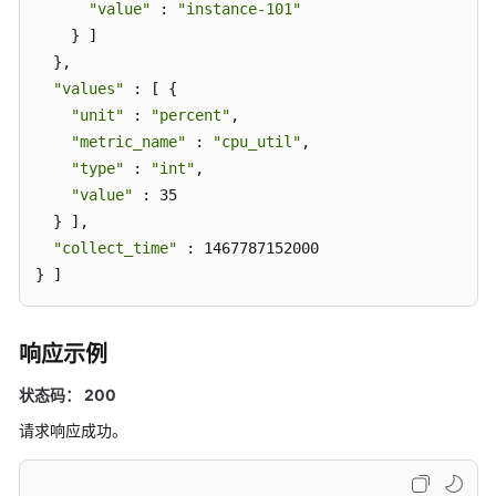
"value"
 : 
"instance-101"
阈
    } ]

值
  },

规
则
"values"
 : [ {

"unit"
 : 
"percent"
,

修
"metric_name"
 : 
"cpu_util"
,

改
"type"
 : 
"int"
,

阈
"value"
 : 35

值
  } ],

规
"collect_time"
 : 1467787152000

则
} ]
查
询
响应示例
阈
值
状态码： 200
规
请求响应成功。
则
列
表