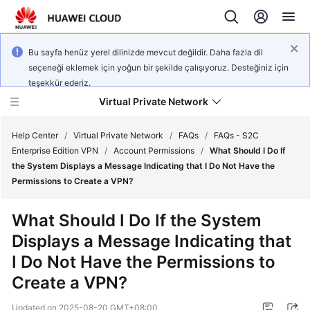
Bu sayfa henüz yerel dilinizde mevcut değildir. Daha fazla dil
seçeneği eklemek için yoğun bir şekilde çalışıyoruz. Desteğiniz için
teşekkür ederiz.
Virtual Private Network
Help Center
/
Virtual Private Network
/
FAQs
/
FAQs - S2C
Enterprise Edition VPN
/
Account Permissions
/
What Should I Do If
the System Displays a Message Indicating that I Do Not Have the
What's
Permissions to Create a VPN?
New
What Should I Do If the System
Service
Displays a Message Indicating that
Overview
I Do Not Have the Permissions to
Billing
Create a VPN?
Getting
Updated on
2025-08-20 GMT+08:00