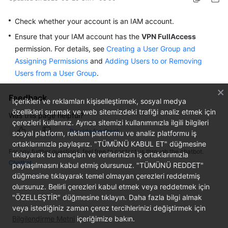
Started
Check whether your account is an IAM account.
User
Ensure that your IAM account has the
VPN FullAccess
Guide
permission. For details, see
Creating a User Group and
Assigning Permissions
and
Adding Users to or Removing
Administrator
Users from a User Group
.
Guide
Feedback
Best
İçerikleri ve reklamları kişiselleştirmek, sosyal medya
Practices
özellikleri sunmak ve web sitemizdeki trafiği analiz etmek için
Was this page helpful?
çerezleri kullanırız. Ayrıca sitemizi kullanımınızla ilgili bilgileri
Provide feedback
sosyal platform, reklam platformu ve analiz platformu iş
Troubleshooting
ortaklarımızla paylaşırız. "TÜMÜNÜ KABUL ET" düğmesine
For any further questions, feel free to contact us through the chatbot.
tıklayarak bu amaçları ve verilerinizin iş ortaklarımızla
FAQs
Chatbot
paylaşılmasını kabul etmiş olursunuz. "TÜMÜNÜ REDDET"
düğmesine tıklayarak temel olmayan çerezleri reddetmiş
API
olursunuz. Belirli çerezleri kabul etmek veya reddetmek için
Reference
"ÖZELLEŞTİR" düğmesine tıklayın. Daha fazla bilgi almak
veya istediğiniz zaman çerez tercihlerinizi değiştirmek için
More
Bilgilendirme Metni
içeriğimize bakın.
Documents