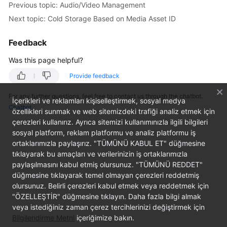
Previous topic: Audio/Video Management
Getting
Next topic: Cold Storage Based on Media Asset ID
Started
Feedback
User
Guide
Was this page helpful?
Best
Provide feedback
Practices
For any further questions, feel free to contact us through the chatbot.
İçerikleri ve reklamları kişiselleştirmek, sosyal medya
Chatbot
API
özellikleri sunmak ve web sitemizdeki trafiği analiz etmek için
çerezleri kullanırız. Ayrıca sitemizi kullanımınızla ilgili bilgileri
Reference
sosyal platform, reklam platformu ve analiz platformu iş
ortaklarımızla paylaşırız. "TÜMÜNÜ KABUL ET" düğmesine
SDK
tıklayarak bu amaçları ve verilerinizin iş ortaklarımızla
Reference
paylaşılmasını kabul etmiş olursunuz. "TÜMÜNÜ REDDET"
düğmesine tıklayarak temel olmayan çerezleri reddetmiş
FAQs
olursunuz. Belirli çerezleri kabul etmek veya reddetmek için
"ÖZELLEŞTİR" düğmesine tıklayın. Daha fazla bilgi almak
Troubleshooting
veya istediğiniz zaman çerez tercihlerinizi değiştirmek için
Bilgilendirme Metni
içeriğimize bakın.
Videos