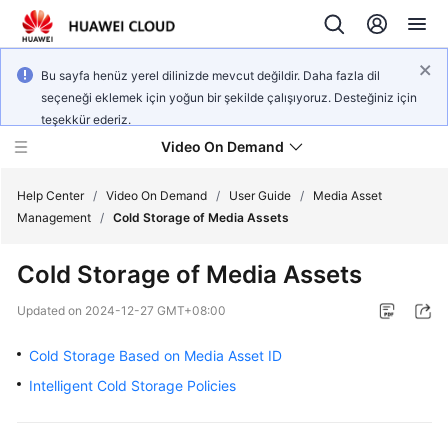
Bu sayfa henüz yerel dilinizde mevcut değildir. Daha fazla dil
seçeneği eklemek için yoğun bir şekilde çalışıyoruz. Desteğiniz için
teşekkür ederiz.
Video On Demand
Help Center
/
Video On Demand
/
User Guide
/
Media Asset
Management
/
Cold Storage of Media Assets
What's
Cold Storage of Media Assets
New
Updated on
2024-12-27 GMT+08:00
Product
Bulletin
Cold Storage Based on Media Asset ID
Intelligent Cold Storage Policies
Service
Overview