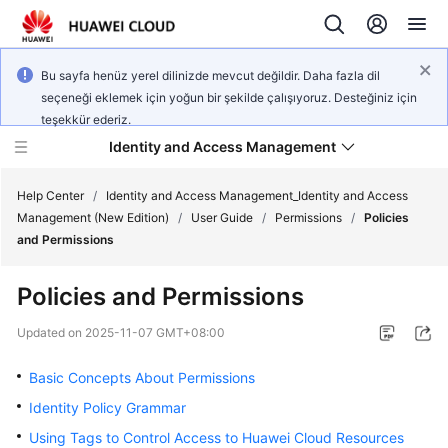
Bu sayfa henüz yerel dilinizde mevcut değildir. Daha fazla dil
seçeneği eklemek için yoğun bir şekilde çalışıyoruz. Desteğiniz için
teşekkür ederiz.
Identity and Access Management
Help Center
/
Identity and Access Management_Identity and Access
Management (New Edition)
/
User Guide
/
Permissions
/
Policies
and Permissions
Policies and Permissions
What's
New
Updated on
2025-11-07 GMT+08:00
Basic Concepts About Permissions
Service
Overview
Identity Policy Grammar
Using Tags to Control Access to Huawei Cloud Resources
Getting