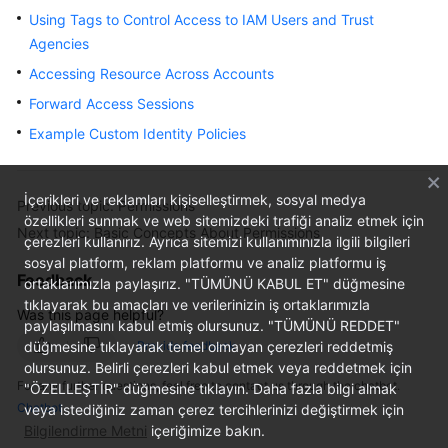
Using Tags to Control Access to IAM Users and Trust
Started
Agencies
User
Accessing Resource Across Accounts
Guide
Forward Access Sessions
Example Custom Identity Policies
Best
Practices
İçerikleri ve reklamları kişiselleştirmek, sosyal medya
API
Previous topic: Permissions
özellikleri sunmak ve web sitemizdeki trafiği analiz etmek için
Reference
Next topic: Basic Concepts About Permissions
çerezleri kullanırız. Ayrıca sitemizi kullanımınızla ilgili bilgileri
sosyal platform, reklam platformu ve analiz platformu iş
FAQs
Feedback
ortaklarımızla paylaşırız. "TÜMÜNÜ KABUL ET" düğmesine
tıklayarak bu amaçları ve verilerinizin iş ortaklarımızla
Was this page helpful?
Service
paylaşılmasını kabul etmiş olursunuz. "TÜMÜNÜ REDDET"
Authorization
düğmesine tıklayarak temel olmayan çerezleri reddetmiş
Provide feedback
Reference
olursunuz. Belirli çerezleri kabul etmek veya reddetmek için
For any further questions, feel free to contact us through the chatbot.
"ÖZELLEŞTİR" düğmesine tıklayın. Daha fazla bilgi almak
Chatbot
veya istediğiniz zaman çerez tercihlerinizi değiştirmek için
General
Bilgilendirme Metni
içeriğimize bakın.
Reference