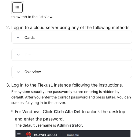
Shared
to switch to the list view.
Responsibilities
Log in to a cloud server using any of the following methods:
Service
Cards
Level
Agreement
List
White
Papers
Overview
Endpoints
Log in to the FlexusL instance following the instructions.
For system security, the password you are entering is hidden by
Permissions
default. After you enter the correct password and press
Enter
, you can
successfully log in to the server.
For Windows: Click
Ctrl+Alt+Del
to unlock the desktop
and enter the password.
The default username is
Administrator
.