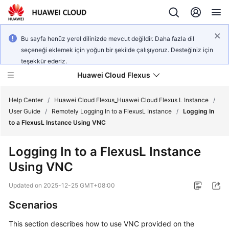
Bu sayfa henüz yerel dilinizde mevcut değildir. Daha fazla dil
seçeneği eklemek için yoğun bir şekilde çalışıyoruz. Desteğiniz için
teşekkür ederiz.
Huawei Cloud Flexus
Help Center
/
Huawei Cloud Flexus_Huawei Cloud Flexus L Instance
/
User Guide
/
Remotely Logging In to a FlexusL Instance
/
Logging In
to a FlexusL Instance Using VNC
Logging In to a FlexusL Instance
What's
Using VNC
New
Updated on
2025-12-25 GMT+08:00
Service
Scenarios
Overview
This section describes how to use VNC provided on the
Getting