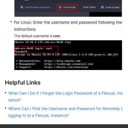
For Linux: Enter the username and password following the
instructions.
The default username is
root
.
Helpful Links
What Can I Do If I Forget the Login Password of a FlexusL Ins
tance?
Where Can I Find the Username and Password for Remotely L
ogging In to a FlexusL Instance?