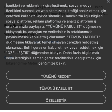
İçerikleri ve reklamları kişiselleştirmek, sosyal medya
Previous topic: Logging In to a Linux FlexusL Instance Using CloudShell
özellikleri sunmak ve web sitemizdeki trafiği analiz etmek için
Next topic: Logging In to a Linux FlexusL Instance Using an SSH Key Pair
çerezleri kullanırız. Ayrıca sitemizi kullanımınızla ilgili bilgileri
sosyal platform, reklam platformu ve analiz platformu iş
Feedback
ortaklarımızla paylaşırız. "TÜMÜNÜ KABUL ET" düğmesine
tıklayarak bu amaçları ve verilerinizin iş ortaklarımızla
Was this page helpful?
paylaşılmasını kabul etmiş olursunuz. "TÜMÜNÜ REDDET"
düğmesine tıklayarak temel olmayan çerezleri reddetmiş
Provide feedback
olursunuz. Belirli çerezleri kabul etmek veya reddetmek için
For any further questions, feel free to contact us through the chatbot.
"ÖZELLEŞTİR" düğmesine tıklayın. Daha fazla bilgi almak
Chatbot
veya istediğiniz zaman çerez tercihlerinizi değiştirmek için
Bilgilendirme Metni
içeriğimize bakın.
TÜMÜNÜ REDDET
TÜMÜNÜ KABUL ET
ÖZELLEŞTİR