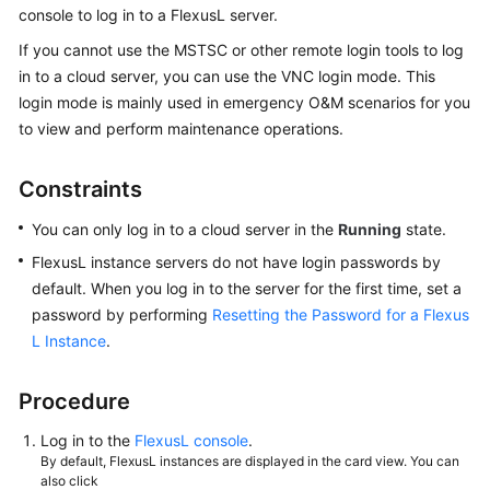
console to log in to a FlexusL server.
Started
If you cannot use the MSTSC or other remote login tools to log
User
in to a cloud server, you can use the VNC login mode. This
Guide
login mode is mainly used in emergency O&M scenarios for you
to view and perform maintenance operations.
Best
Practices
Constraints
API
You can only log in to a cloud server in the
Running
state.
Reference
FlexusL
instance servers do not have login passwords by
default. When you log in to the server for the first time, set a
FAQs
password by performing
Resetting the Password for a Flexus
L Instance
.
Videos
Procedure
General
Reference
Log in to the
FlexusL console
.
By default, FlexusL instances are displayed in the card view. You can
also click
Glossary