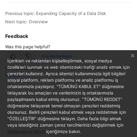
Started
Previous topic: Expanding Capacity of a Data Disk
User
Next topic: Overview
Guide
Feedback
Best
Was this page helpful?
Practices
Provide feedback
İçerikleri ve reklamları kişiselleştirmek, sosyal medya
API
özellikleri sunmak ve web sitemizdeki trafiği analiz etmek için
For any further questions, feel free to contact us through the chatbot.
Reference
çerezleri kullanırız. Ayrıca sitemizi kullanımınızla ilgili bilgileri
Chatbot
sosyal platform, reklam platformu ve analiz platformu iş
FAQs
ortaklarımızla paylaşırız. "TÜMÜNÜ KABUL ET" düğmesine
tıklayarak bu amaçları ve verilerinizin iş ortaklarımızla
Videos
paylaşılmasını kabul etmiş olursunuz. "TÜMÜNÜ REDDET"
düğmesine tıklayarak temel olmayan çerezleri reddetmiş
olursunuz. Belirli çerezleri kabul etmek veya reddetmek için
General
"ÖZELLEŞTİR" düğmesine tıklayın. Daha fazla bilgi almak
Reference
veya istediğiniz zaman çerez tercihlerinizi değiştirmek için
Bilgilendirme Metni
içeriğimize bakın.
Glossary