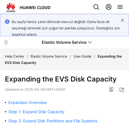
Bu sayfa henüz yerel dilinizde mevcut değildir. Daha fazla dil
seçeneği eklemek için yoğun bir şekilde çalışıyoruz. Desteğiniz için
teşekkür ederiz.
Elastic Volume Service
Help Center
/
Elastic Volume Service
/
User Guide
/
Expanding the
EVS Disk Capacity
What's
Expanding the EVS Disk Capacity
New
Updated on
2025-05-29 GMT+08:00
Service
Overview
Expansion Overview
Step 1: Expand Disk Capacity
Getting
Started
Step 2: Extend Disk Partitions and File Systems