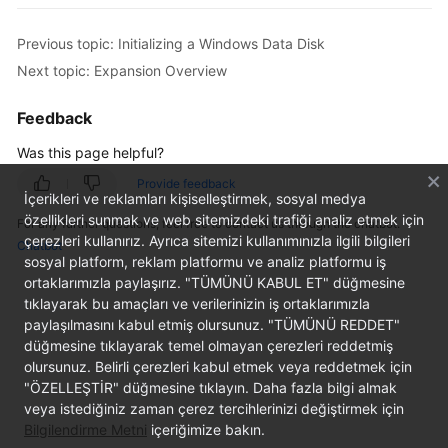
User
Guide
Previous topic: Initializing a Windows Data Disk
Next topic: Expansion Overview
Best
Practices
Feedback
API
Was this page helpful?
Reference
Provide feedback
İçerikleri ve reklamları kişiselleştirmek, sosyal medya
SDK
özellikleri sunmak ve web sitemizdeki trafiği analiz etmek için
For any further questions, feel free to contact us through the chatbot.
çerezleri kullanırız. Ayrıca sitemizi kullanımınızla ilgili bilgileri
Reference
Chatbot
sosyal platform, reklam platformu ve analiz platformu iş
ortaklarımızla paylaşırız. "TÜMÜNÜ KABUL ET" düğmesine
FAQs
tıklayarak bu amaçları ve verilerinizin iş ortaklarımızla
paylaşılmasını kabul etmiş olursunuz. "TÜMÜNÜ REDDET"
Videos
düğmesine tıklayarak temel olmayan çerezleri reddetmiş
olursunuz. Belirli çerezleri kabul etmek veya reddetmek için
Glossary
"ÖZELLEŞTİR" düğmesine tıklayın. Daha fazla bilgi almak
veya istediğiniz zaman çerez tercihlerinizi değiştirmek için
More
Bilgilendirme Metni
içeriğimize bakın.
Documents