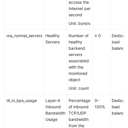
access the
Internet per
FAQs
second
Unit: byte/s
Videos
ma_normal_servers
Healthy
Number of
≥ 0
Dedicat
More
Servers
healthy
load
Documents
backend
balancer
servers
associated
General
with the
Reference
monitored
object
Glossary
Unit: count
Shared
l4_in_bps_usage
Layer-4
Percentage
0–
Dedicat
Responsibilities
Inbound
of inbound
100%
load
Bandwidth
TCP/UDP
balancer
Service
Usage
bandwidth
Level
from the
Agreement