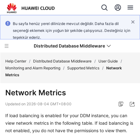
Bu sayfa henüz yerel dilinizde mevcut değildir. Daha fazla dil
seçeneği eklemek için yoğun bir şekilde çalışıyoruz. Desteğiniz için
teşekkür ederiz.
Distributed Database Middleware
Help Center
/
Distributed Database Middleware
/
User Guide
/
Monitoring and Alarm Reporting
/
Supported Metrics
/
Network
Metrics
What's
New
Network Metrics
Product
Updated on
2026-08-04 GMT+08:00
Bulletin
If load balancing is enabled for your DDM instance, you can
view network metrics in the following table. If load balancing is
Service
Overview
not enabled, you do not have the permissions to view them.