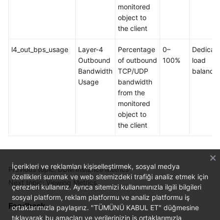
monitored
object to
White
the client
Papers
l4_out_bps_usage
Layer-4
Percentage
0–
Dedicat
Endpoints
Outbound
of outbound
100%
load
Bandwidth
TCP/UDP
balancer
Permissions
Usage
bandwidth
from the
monitored
object to
the client
İçerikleri ve reklamları kişiselleştirmek, sosyal medya
Previous topic: DDM Instance Metrics
özellikleri sunmak ve web sitemizdeki trafiği analiz etmek için
Next topic: Viewing Metrics
çerezleri kullanırız. Ayrıca sitemizi kullanımınızla ilgili bilgileri
sosyal platform, reklam platformu ve analiz platformu iş
Feedback
ortaklarımızla paylaşırız. "TÜMÜNÜ KABUL ET" düğmesine
tıklayarak bu amaçları ve verilerinizin iş ortaklarımızla