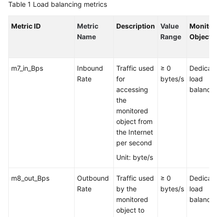
Table 1
Load balancing metrics
Billing
Metric ID
Metric
Description
Value
Monitor
Getting
Name
Range
Object
Started
User
m7_in_Bps
Inbound
Traffic used
≥ 0
Dedicat
Guide
Rate
for
bytes/s
load
accessing
balancer
API
the
Reference
monitored
object from
SDK
the Internet
Reference
per second
Unit: byte/s
Best
Practices
m8_out_Bps
Outbound
Traffic used
≥ 0
Dedicat
Rate
by the
bytes/s
load
Performance
monitored
balancer
White
object to
Paper