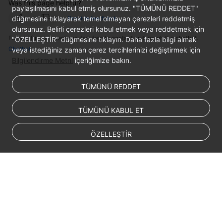
Was this page helpful?
paylaşılmasını kabul etmiş olursunuz. "TÜMÜNÜ REDDET"
düğmesine tıklayarak temel olmayan çerezleri reddetmiş
Provide feedback
olursunuz. Belirli çerezleri kabul etmek veya reddetmek için
For any further questions, feel free to contact us through the chatbot.
"ÖZELLEŞTİR" düğmesine tıklayın. Daha fazla bilgi almak
Chatbot
veya istediğiniz zaman çerez tercihlerinizi değiştirmek için
Bilgilendirme Metni
içeriğimize bakın.
TÜMÜNÜ REDDET
TÜMÜNÜ KABUL ET
ÖZELLEŞTİR
© 2026, Huawei Cloud Computing Technologies Co., Ltd. and/or its
affiliates. All rights reserved.