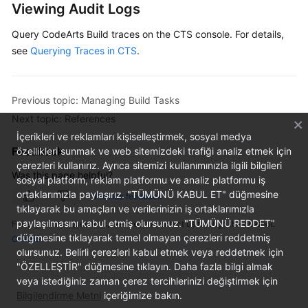
Viewing Audit Logs
User
Guide
Query CodeArts Build traces on the CTS console. For details,
see
Querying Traces in CTS
.
Best
Practices
Previous topic: Managing Build Tasks
API
Next topic: References
Reference
İçerikleri ve reklamları kişiselleştirmek, sosyal medya
Feedback
FAQs
özellikleri sunmak ve web sitemizdeki trafiği analiz etmek için
çerezleri kullanırız. Ayrıca sitemizi kullanımınızla ilgili bilgileri
Was this page helpful?
sosyal platform, reklam platformu ve analiz platformu iş
Videos
ortaklarımızla paylaşırız. "TÜMÜNÜ KABUL ET" düğmesine
Provide feedback
tıklayarak bu amaçları ve verilerinizin iş ortaklarımızla
More
paylaşılmasını kabul etmiş olursunuz. "TÜMÜNÜ REDDET"
For any further questions, feel free to contact us through the chatbot.
Documents
düğmesine tıklayarak temel olmayan çerezleri reddetmiş
Chatbot
olursunuz. Belirli çerezleri kabul etmek veya reddetmek için
"ÖZELLEŞTİR" düğmesine tıklayın. Daha fazla bilgi almak
General
veya istediğiniz zaman çerez tercihlerinizi değiştirmek için
Reference
Bilgilendirme Metni
içeriğimize bakın.