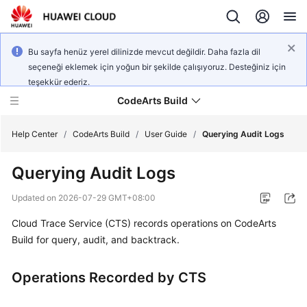
Bu sayfa henüz yerel dilinizde mevcut değildir. Daha fazla dil
seçeneği eklemek için yoğun bir şekilde çalışıyoruz. Desteğiniz için
teşekkür ederiz.
CodeArts Build
Help Center
/
CodeArts Build
/
User Guide
/
Querying Audit Logs
Querying Audit Logs
What's
New
Updated on
2026-07-29 GMT+08:00
Cloud Trace Service (CTS) records operations on CodeArts
Service
Overview
Build for query, audit, and backtrack.
Getting
Operations Recorded by CTS
Started