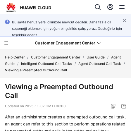
Bu sayfa henüz yerel dilinizde mevcut değildir. Daha fazla dil
seçeneği eklemek için yoğun bir şekilde çalışıyoruz. Desteğiniz için
teşekkür ederiz.
Customer Engagement Center
Help Center
/
Customer Engagement Center
/
User Guide
/
Agent
Guide
/
Intelligent Outbound Call Tasks
/
Agent Outbound Call Task
/
Viewing a Preempted Outbound Call
Service
Overview
Viewing a Preempted Outbound
Call
Getting
Started
Updated on
2025-11-07 GMT+08:00
User
After an administrator creates a preempted outbound call task,
Guide
an agent can refer to this section to perform operations related
to preempted outbound calls in the outbound call task.