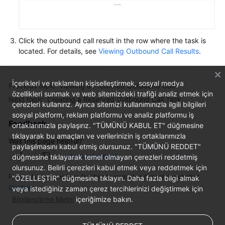
Service
Level
Agreement
Click the outbound call result in the row where the task is
located. For details, see
Viewing Outbound Call Results
.
White
Papers
İçerikleri ve reklamları kişiselleştirmek, sosyal medya
Previous topic: Viewing a Predicted Outbound Call
Endpoints
özellikleri sunmak ve web sitemizdeki trafiği analiz etmek için
Next topic: Creating a Reserved Outbound Call Task
çerezleri kullanırız. Ayrıca sitemizi kullanımınızla ilgili bilgileri
Permissions
sosyal platform, reklam platformu ve analiz platformu iş
Feedback
ortaklarımızla paylaşırız. "TÜMÜNÜ KABUL ET" düğmesine
tıklayarak bu amaçları ve verilerinizin iş ortaklarımızla
Was this page helpful?
paylaşılmasını kabul etmiş olursunuz. "TÜMÜNÜ REDDET"
Provide feedback
düğmesine tıklayarak temel olmayan çerezleri reddetmiş
olursunuz. Belirli çerezleri kabul etmek veya reddetmek için
For any further questions, feel free to contact us through the chatbot.
"ÖZELLEŞTİR" düğmesine tıklayın. Daha fazla bilgi almak
Chatbot
veya istediğiniz zaman çerez tercihlerinizi değiştirmek için
Bilgilendirme Metni
içeriğimize bakın.