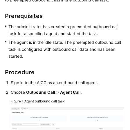
Price
Details
Prerequisites
Developer
The administrator has created a preempted outbound call
Guide
task for a specified agent and started the task.
The agent is in the idle state. The preempted outbound call
API
task is configured with outbound call data and has been
Reference
started.
FAQs
Procedure
General
Sign in to the AICC as an outbound call agent.
Reference
Choose
Outbound Call
>
Agent Call
.
Glossary
Figure 1
Agent outbound call task
Shared
Responsibilities