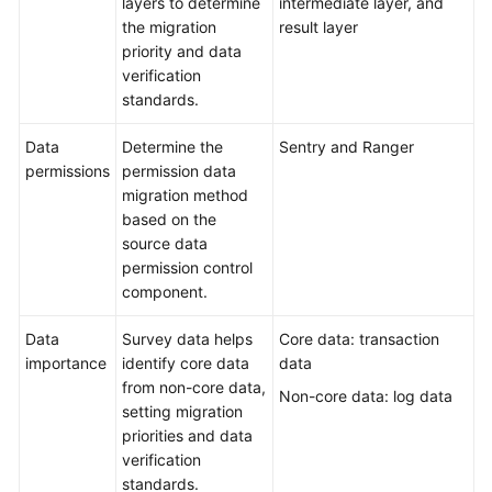
layers to determine
intermediate layer, and
the migration
result layer
priority and data
verification
standards.
Data
Determine the
Sentry and Ranger
permissions
permission data
migration method
based on the
source data
permission control
component.
Data
Survey data helps
Core data: transaction
importance
identify core data
data
from non-core data,
Non-core data: log data
setting migration
priorities and data
verification
standards.