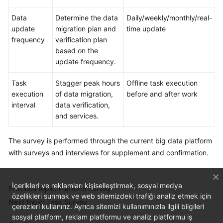
Data
Determine the data
Daily/weekly/monthly/real-
update
migration plan and
time update
frequency
verification plan
based on the
update frequency.
Task
Stagger peak hours
Offline task execution
execution
of data migration,
before and after work
interval
data verification,
and services.
The survey is performed through the current big data platform
with surveys and interviews for supplement and confirmation.
İçerikleri ve reklamları kişiselleştirmek, sosyal medya
Previous topic: Platform Survey
özellikleri sunmak ve web sitemizdeki trafiği analiz etmek için
Next topic: Task Survey
çerezleri kullanırız. Ayrıca sitemizi kullanımınızla ilgili bilgileri
sosyal platform, reklam platformu ve analiz platformu iş