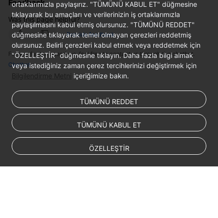
Feedback
ortaklarımızla paylaşırız. "TÜMÜNÜ KABUL ET" düğmesine
tıklayarak bu amaçları ve verilerinizin iş ortaklarımızla
Was this page helpful?
paylaşılmasını kabul etmiş olursunuz. "TÜMÜNÜ REDDET"
düğmesine tıklayarak temel olmayan çerezleri reddetmiş
Provide feedback
olursunuz. Belirli çerezleri kabul etmek veya reddetmek için
For any further questions, feel free to contact us through the chatbot.
"ÖZELLEŞTİR" düğmesine tıklayın. Daha fazla bilgi almak
Chatbot
veya istediğiniz zaman çerez tercihlerinizi değiştirmek için
Bilgilendirme Metni
içeriğimize bakın.
TÜMÜNÜ REDDET
TÜMÜNÜ KABUL ET
ÖZELLEŞTİR