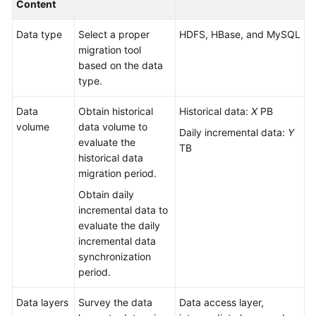
Content
Glossary
Data type
Select a proper
HDFS, HBase, and MySQL
migration tool
Shared
based on the data
Responsibilities
type.
Service
Data
Obtain historical
Historical data:
X
PB
Level
volume
data volume to
Agreement
Daily incremental data:
Y
evaluate the
TB
historical data
White
migration period.
Papers
Obtain daily
incremental data to
Endpoints
evaluate the daily
incremental data
Permissions
synchronization
period.
Data layers
Survey the data
Data access layer,