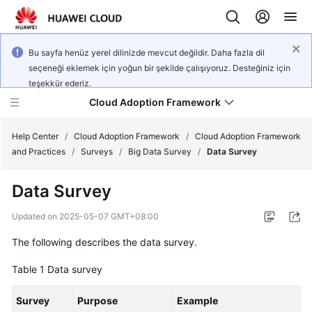
Bu sayfa henüz yerel dilinizde mevcut değildir. Daha fazla dil
seçeneği eklemek için yoğun bir şekilde çalışıyoruz. Desteğiniz için
teşekkür ederiz.
Cloud Adoption Framework
Help Center
/
Cloud Adoption Framework
/
Cloud Adoption Framework
and Practices
/
Surveys
/
Big Data Survey
/
Data Survey
Cloud
Data Survey
Adoption
Framework
Updated on
2025-05-07 GMT+08:00
and
Practices
The following describes the data survey.
Table 1
Data survey
General
Survey
Reference
Purpose
Example