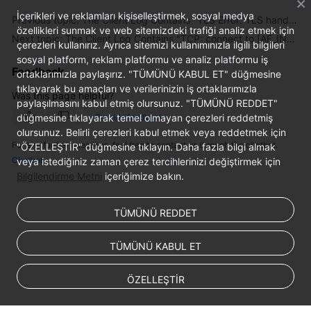
İçerikleri ve reklamları kişiselleştirmek, sosyal medya
Previous topic: The Client Log Contains "TLS Error: TLS handshake failed"
özellikleri sunmak ve web sitemizdeki trafiği analiz etmek için
Next topic: The Client Log Contains "TCP: connect to [AF_INET] *.*.*.*:**** failed: Unknown error"
çerezleri kullanırız. Ayrıca sitemizi kullanımınızla ilgili bilgileri
sosyal platform, reklam platformu ve analiz platformu iş
Feedback
ortaklarımızla paylaşırız. "TÜMÜNÜ KABUL ET" düğmesine
tıklayarak bu amaçları ve verilerinizin iş ortaklarımızla
Was this page helpful?
paylaşılmasını kabul etmiş olursunuz. "TÜMÜNÜ REDDET"
düğmesine tıklayarak temel olmayan çerezleri reddetmiş
Provide feedback
olursunuz. Belirli çerezleri kabul etmek veya reddetmek için
For any further questions, feel free to contact us through the chatbot.
"ÖZELLEŞTİR" düğmesine tıklayın. Daha fazla bilgi almak
Chatbot
veya istediğiniz zaman çerez tercihlerinizi değiştirmek için
Bilgilendirme Metni
içeriğimize bakın.
TÜMÜNÜ REDDET
TÜMÜNÜ KABUL ET
ÖZELLEŞTİR