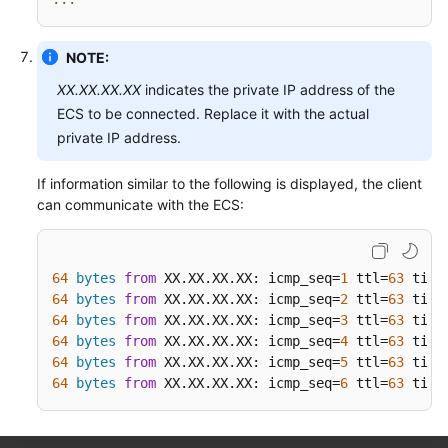
NOTE:
XX.XX.XX.XX
indicates the private IP address of the
ECS to be connected. Replace it with the actual
private IP address.
If information similar to the following is displayed, the client
can communicate with the ECS:
64
bytes
from
 XX.XX.XX.XX: icmp_seq=
1
 ttl=
63
 time
64
bytes
from
 XX.XX.XX.XX: icmp_seq=
2
 ttl=
63
 time
64
bytes
from
 XX.XX.XX.XX: icmp_seq=
3
 ttl=
63
 time
64
bytes
from
 XX.XX.XX.XX: icmp_seq=
4
 ttl=
63
 time
64
bytes
from
 XX.XX.XX.XX: icmp_seq=
5
 ttl=
63
 time
64
bytes
from
 XX.XX.XX.XX: icmp_seq=
6
 ttl=
63
 time