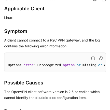
Started
Applicable Client
User
Linux
Guide
Symptom
Administrator
Guide
A client cannot connect to a
P2C VPN
gateway, and the log
contains the following error information:
Best
Practices
Troubleshooting
Options 
error
: Unrecognized 
option
or
 missing 
or
 ext
FAQs
Possible Causes
API
The OpenVPN client software version is 2.5 or earlier, which
Reference
cannot identify the
disable-dco
configuration item.
More
Documents