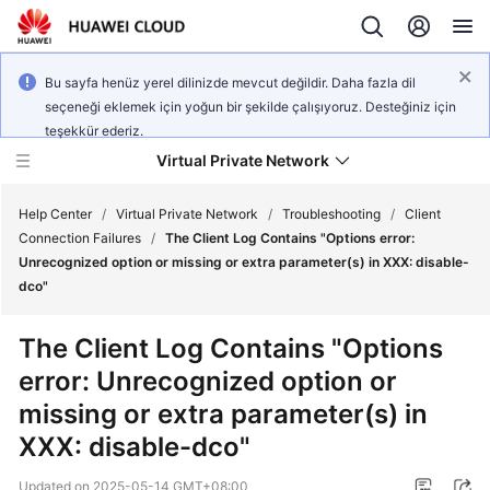
Bu sayfa henüz yerel dilinizde mevcut değildir. Daha fazla dil
seçeneği eklemek için yoğun bir şekilde çalışıyoruz. Desteğiniz için
teşekkür ederiz.
Virtual Private Network
Help Center
/
Virtual Private Network
/
Troubleshooting
/
Client
Connection Failures
/
The Client Log Contains "Options error:
Unrecognized option or missing or extra parameter(s) in XXX: disable-
What's
dco"
New
The Client Log Contains "Options
Service
error: Unrecognized option or
Overview
missing or extra parameter(s) in
Billing
XXX: disable-dco"
Getting
Updated on
2025-05-14 GMT+08:00