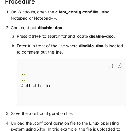
Procedure
On Windows, open the
client_config.conf
file using
Videos
Notepad or Notepad++.
Comment out
disable-dco
.
General
Press
Ctrl+F
to search for and locate
disable-dco
.
Reference
Enter
#
in front of the line where
disable-dco
is located
Glossary
to comment out the line.
Shared
Responsibilities
...
...
Service
Level
...
Agreement
...
White
Save the .conf configuration file.
Papers
Upload the .conf configuration file to the Linux operating
system using Xftp. In this example, the file is uploaded to
Endpoints