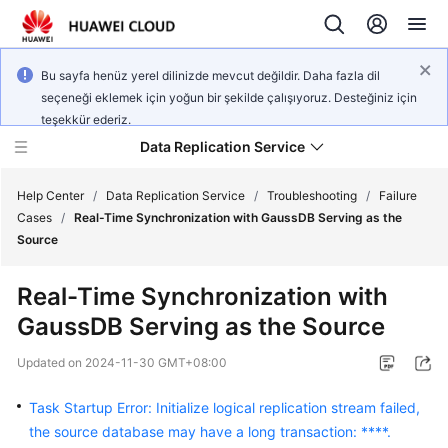
Bu sayfa henüz yerel dilinizde mevcut değildir. Daha fazla dil
seçeneği eklemek için yoğun bir şekilde çalışıyoruz. Desteğiniz için
teşekkür ederiz.
Data Replication Service
Help Center
/
Data Replication Service
/
Troubleshooting
/
Failure
Cases
/
Real-Time Synchronization with GaussDB Serving as the
Source
What's
New
Real-Time Synchronization with
GaussDB Serving as the Source
Service
Overview
Updated on
2024-11-30 GMT+08:00
Billing
Task Startup Error: Initialize logical replication stream failed,
the source database may have a long transaction: ****.
Getting