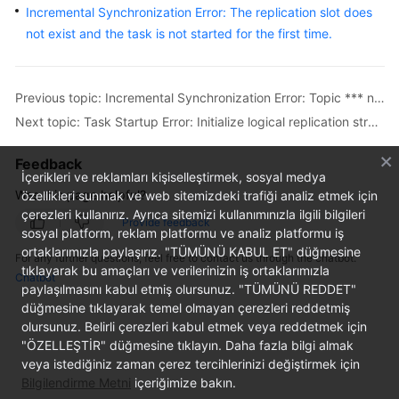
Incremental Synchronization Error: The replication slot does
Started
not exist and the task is not started for the first time.
User
Guide
Previous topic: Incremental Synchronization Error: Topic *** not present in metadata after 300000 ms
Best
Next topic: Task Startup Error: Initialize logical replication stream failed, the source database may have a long transaction: ****.
Practices
Feedback
Security
İçerikleri ve reklamları kişiselleştirmek, sosyal medya
Was this page helpful?
White
özellikleri sunmak ve web sitemizdeki trafiği analiz etmek için
çerezleri kullanırız. Ayrıca sitemizi kullanımınızla ilgili bilgileri
Paper
Provide feedback
sosyal platform, reklam platformu ve analiz platformu iş
ortaklarımızla paylaşırız. "TÜMÜNÜ KABUL ET" düğmesine
API
For any further questions, feel free to contact us through the chatbot.
tıklayarak bu amaçları ve verilerinizin iş ortaklarımızla
Reference
Chatbot
paylaşılmasını kabul etmiş olursunuz. "TÜMÜNÜ REDDET"
düğmesine tıklayarak temel olmayan çerezleri reddetmiş
SDK
olursunuz. Belirli çerezleri kabul etmek veya reddetmek için
Reference
"ÖZELLEŞTİR" düğmesine tıklayın. Daha fazla bilgi almak
veya istediğiniz zaman çerez tercihlerinizi değiştirmek için
FAQs
Bilgilendirme Metni
içeriğimize bakın.