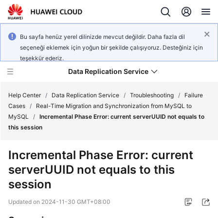
Bu sayfa henüz yerel dilinizde mevcut değildir. Daha fazla dil
seçeneği eklemek için yoğun bir şekilde çalışıyoruz. Desteğiniz için
teşekkür ederiz.
Data Replication Service
Help Center
/
Data Replication Service
/
Troubleshooting
/
Failure
Cases
/
Real-Time Migration and Synchronization from MySQL to
MySQL
/
Incremental Phase Error: current serverUUID not equals to
What's
this session
New
Incremental Phase Error: current
Service
serverUUID not equals to this
Overview
session
Billing
Updated on
2024-11-30 GMT+08:00
Getting