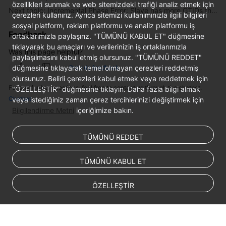
özellikleri sunmak ve web sitemizdeki trafiği analiz etmek için
Next topic: Incremental Phase Error: Slave has more GTIDs than the master has, using the master's SERVER_UUID.
Troubleshooting
çerezleri kullanırız. Ayrıca sitemizi kullanımınızla ilgili bilgileri
sosyal platform, reklam platformu ve analiz platformu iş
Feedback
Videos
ortaklarımızla paylaşırız. "TÜMÜNÜ KABUL ET" düğmesine
tıklayarak bu amaçları ve verilerinizin iş ortaklarımızla
Was this page helpful?
More
paylaşılmasını kabul etmiş olursunuz. "TÜMÜNÜ REDDET"
düğmesine tıklayarak temel olmayan çerezleri reddetmiş
Documents
Provide feedback
olursunuz. Belirli çerezleri kabul etmek veya reddetmek için
For any further questions, feel free to contact us through the chatbot.
"ÖZELLEŞTİR" düğmesine tıklayın. Daha fazla bilgi almak
Chatbot
veya istediğiniz zaman çerez tercihlerinizi değiştirmek için
General
Bilgilendirme Metni
içeriğimize bakın.
Reference
Glossary
TÜMÜNÜ REDDET
Shared
TÜMÜNÜ KABUL ET
Responsibilities
ÖZELLEŞTİR
Service
Level
Agreement