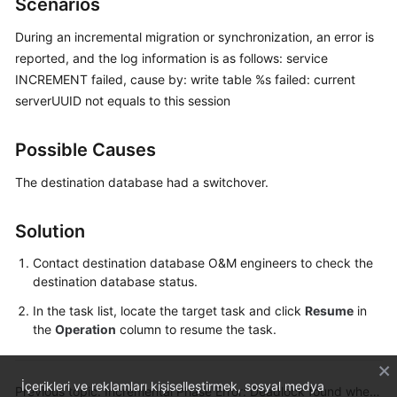
Scenarios
Started
During an incremental migration or synchronization, an error is
User
reported, and the log information is as follows: service
Guide
INCREMENT failed, cause by: write table %s failed: current
serverUUID not equals to this session
Best
Practices
Possible Causes
Security
The destination database had a switchover.
White
Paper
Solution
API
Contact destination database O&M engineers to check the
Reference
destination database status.
In the task list, locate the target task and click
Resume
in
SDK
the
Operation
column to resume the task.
Reference
FAQs
İçerikleri ve reklamları kişiselleştirmek, sosyal medya
Previous topic: Incremental Phase Error: Deadlock found when trying to get lock