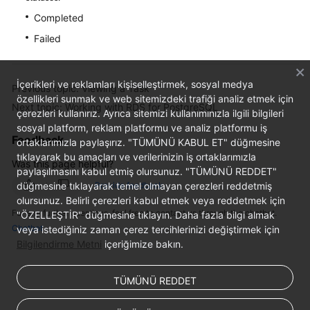
FAQs
Completed
Troubleshooting
Failed
Videos
İçerikleri ve reklamları kişiselleştirmek, sosyal medya
Previous topic: Viewing a Task
özellikleri sunmak ve web sitemizdeki trafiği analiz etmek için
Glossary
Next topic: Working with RDS for PostgreSQL
çerezleri kullanırız. Ayrıca sitemizi kullanımınızla ilgili bilgileri
sosyal platform, reklam platformu ve analiz platformu iş
More
Feedback
ortaklarımızla paylaşırız. "TÜMÜNÜ KABUL ET" düğmesine
Documents
tıklayarak bu amaçları ve verilerinizin iş ortaklarımızla
Was this page helpful?
paylaşılmasını kabul etmiş olursunuz. "TÜMÜNÜ REDDET"
düğmesine tıklayarak temel olmayan çerezleri reddetmiş
Provide feedback
General
olursunuz. Belirli çerezleri kabul etmek veya reddetmek için
Reference
For any further questions, feel free to contact us through the chatbot.
"ÖZELLEŞTİR" düğmesine tıklayın. Daha fazla bilgi almak
Chatbot
veya istediğiniz zaman çerez tercihlerinizi değiştirmek için
Glossary
Bilgilendirme Metni
içeriğimize bakın.
Shared
TÜMÜNÜ REDDET
Responsibilities