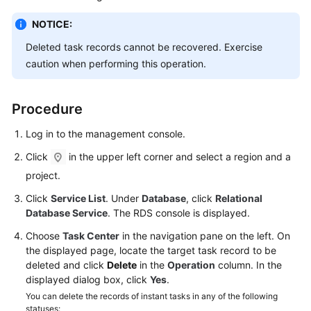
NOTICE:
Kernels
Deleted task records cannot be recovered. Exercise
User
caution when performing this operation.
Guide
Procedure
Best
Practices
Log in to the management console.
Click
in the upper left corner and select a region and a
Performance
White
project.
Paper
Click
Service List
. Under
Database
, click
Relational
Database Service
. The RDS console is displayed.
API
Reference
Choose
Task Center
in the navigation pane on the left. On
the displayed page, locate the target task record to be
deleted and click
Delete
in the
Operation
column. In the
SDK
displayed dialog box, click
Yes
.
Reference
You can delete the records of instant tasks in any of the following
statuses: