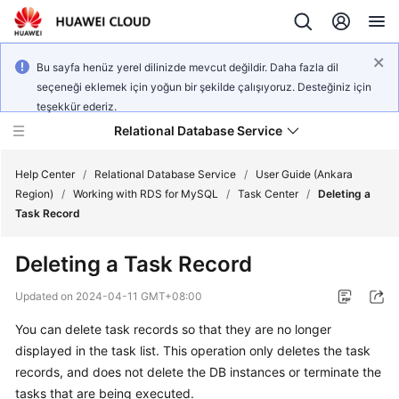
Bu sayfa henüz yerel dilinizde mevcut değildir. Daha fazla dil
seçeneği eklemek için yoğun bir şekilde çalışıyoruz. Desteğiniz için
teşekkür ederiz.
Relational Database Service
Help Center
/
Relational Database Service
/
User Guide (Ankara
Region)
/
Working with RDS for MySQL
/
Task Center
/
Deleting a
Task Record
Deleting a Task Record
Service
Overview
Updated on
2024-04-11 GMT+08:00
You can delete task records so that they are no longer
Billing
displayed in the task list. This operation only deletes the task
records, and does not delete the DB instances or terminate the
Getting
tasks that are being executed.
Started