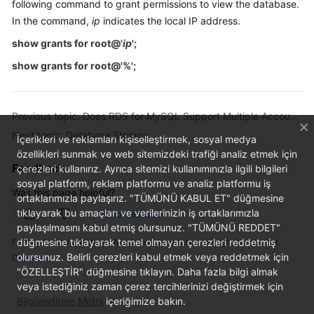
following command to grant permissions to view the database.
In the command,
ip
indicates the local IP address.
Kernels
show grants for root@'
ip
'
;
User
show grants for
root@'%'
;
Guide
Best
Previous topic: Does RDS for MySQL Support Multiple Accounts?
Practices
Next topic: Database Storage
İçerikleri ve reklamları kişiselleştirmek, sosyal medya
özellikleri sunmak ve web sitemizdeki trafiği analiz etmek için
Performance
Feedback
çerezleri kullanırız. Ayrıca sitemizi kullanımınızla ilgili bilgileri
White
sosyal platform, reklam platformu ve analiz platformu iş
Paper
Was this page helpful?
ortaklarımızla paylaşırız. "TÜMÜNÜ KABUL ET" düğmesine
tıklayarak bu amaçları ve verilerinizin iş ortaklarımızla
Provide feedback
API
paylaşılmasını kabul etmiş olursunuz. "TÜMÜNÜ REDDET"
Reference
düğmesine tıklayarak temel olmayan çerezleri reddetmiş
For any further questions, feel free to contact us through the chatbot.
olursunuz. Belirli çerezleri kabul etmek veya reddetmek için
Chatbot
SDK
"ÖZELLEŞTİR" düğmesine tıklayın. Daha fazla bilgi almak
Reference
veya istediğiniz zaman çerez tercihlerinizi değiştirmek için
Bilgilendirme Metni
içeriğimize bakın.