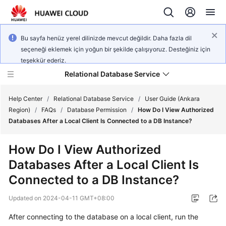
Bu sayfa henüz yerel dilinizde mevcut değildir. Daha fazla dil
seçeneği eklemek için yoğun bir şekilde çalışıyoruz. Desteğiniz için
teşekkür ederiz.
Relational Database Service
Help Center
/
Relational Database Service
/
User Guide (Ankara
Region)
/
FAQs
/
Database Permission
/
How Do I View Authorized
Databases After a Local Client Is Connected to a DB Instance?
How Do I View Authorized
Service
Databases After a Local Client Is
Overview
Connected to a DB Instance?
Billing
Updated on
2024-04-11 GMT+08:00
Getting
After connecting to the database on a local client, run the
Started