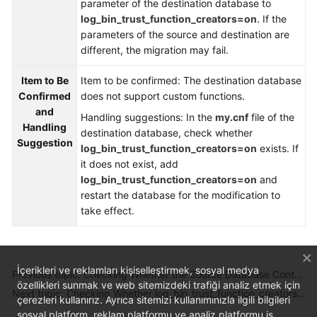
parameter of the destination database to
Troubleshooting
log_bin_trust_function_creators=on
. If the
parameters of the source and destination are
Videos
different, the migration may fail.
More
Item to Be
Item to be confirmed: The destination database
Documents
Confirmed
does not support custom functions.
and
Handling suggestions: In the
my.cnf
file of the
Handling
destination database, check whether
General
Suggestion
log_bin_trust_function_creators=on
exists. If
Reference
it does not exist, add
log_bin_trust_function_creators=on
and
Glossary
restart the database for the modification to
take effect.
Shared
Responsibilities
Service
İçerikleri ve reklamları kişiselleştirmek, sosyal medya
Previous topic: Checking Whether the Source Database Contains Trigger Names with Non-ASCII Characters
Level
özellikleri sunmak ve web sitemizdeki trafiği analiz etmek için
Next topic: Checking Whether log_bin_trust_function_creators Is Set to On in the Destination Database
çerezleri kullanırız. Ayrıca sitemizi kullanımınızla ilgili bilgileri
Agreement
sosyal platform, reklam platformu ve analiz platformu iş