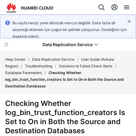
Bu sayfa henüz yerel dilinizde mevcut değildir. Daha fazla dil
seçeneği eklemek için yoğun bir şekilde çalışıyoruz. Desteğiniz için
teşekkür ederiz.
Data Replication Service
Help Center
/
Data Replication Service
/
User Guide (Ankara
Region)
/
Troubleshooting
/
Solutions to Failed Check Items
/
Database Parameters
/
Checking Whether
What's
log_bin_trust_function_creators Is Set to On in Both the Source and
New
Destination Databases
Service
Checking Whether
Overview
log_bin_trust_function_creators Is
Set to On in Both the Source and
Billing
Destination Databases
Getting