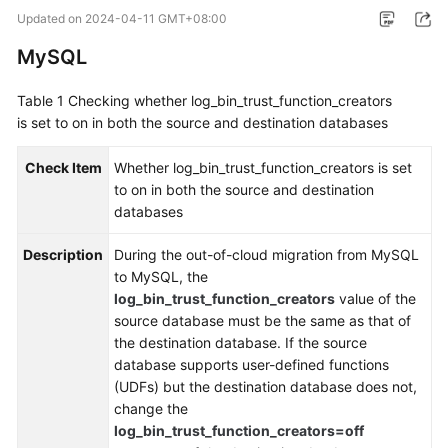
Started
Updated on
2024-04-11 GMT+08:00
MySQL
User
Guide
Table 1
Checking whether log_bin_trust_function_creators
is set to on in both the source and destination databases
Best
Practices
Check Item
Whether log_bin_trust_function_creators is set
to on in both the source and destination
Security
databases
White
Paper
Description
During the out-of-cloud migration from MySQL
to MySQL, the
API
log_bin_trust_function_creators
value of the
Reference
source database must be the same as that of
the destination database. If the source
SDK
database supports user-defined functions
Reference
(UDFs) but the destination database does not,
change the
FAQs
log_bin_trust_function_creators=off