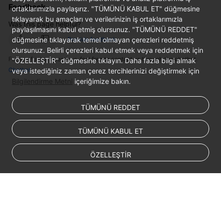
Feedback
ortaklarımızla paylaşırız. "TÜMÜNÜ KABUL ET" düğmesine
White
tıklayarak bu amaçları ve verilerinizin iş ortaklarımızla
Papers
Was this page helpful?
paylaşılmasını kabul etmiş olursunuz. "TÜMÜNÜ REDDET"
düğmesine tıklayarak temel olmayan çerezleri reddetmiş
Provide feedback
Endpoints
olursunuz. Belirli çerezleri kabul etmek veya reddetmek için
For any further questions, feel free to contact us through the chatbot.
"ÖZELLEŞTİR" düğmesine tıklayın. Daha fazla bilgi almak
Permissions
Chatbot
veya istediğiniz zaman çerez tercihlerinizi değiştirmek için
Bilgilendirme Metni
içeriğimize bakın.
TÜMÜNÜ REDDET
TÜMÜNÜ KABUL ET
ÖZELLEŞTİR