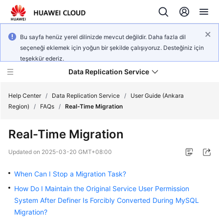
Bu sayfa henüz yerel dilinizde mevcut değildir. Daha fazla dil
seçeneği eklemek için yoğun bir şekilde çalışıyoruz. Desteğiniz için
teşekkür ederiz.
Data Replication Service
Help Center
/
Data Replication Service
/
User Guide (Ankara
Region)
/
FAQs
/
Real-Time Migration
What's
Real-Time Migration
New
Updated on
2025-03-20 GMT+08:00
Service
Overview
When Can I Stop a Migration Task?
How Do I Maintain the Original Service User Permission
Billing
System After Definer Is Forcibly Converted During MySQL
Migration?
Getting