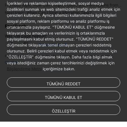
İçerikleri ve reklamları kişiselleştirmek, sosyal medya
Previous topic: How Can I Import Users and Permissions from the Source to the Destination Database?
Troubleshooting
özellikleri sunmak ve web sitemizdeki trafiği analiz etmek için
Next topic: When Can I Stop a Migration Task?
çerezleri kullanırız. Ayrıca sitemizi kullanımınızla ilgili bilgileri
Videos
sosyal platform, reklam platformu ve analiz platformu iş
Feedback
ortaklarımızla paylaşırız. "TÜMÜNÜ KABUL ET" düğmesine
More
tıklayarak bu amaçları ve verilerinizin iş ortaklarımızla
Was this page helpful?
Documents
paylaşılmasını kabul etmiş olursunuz. "TÜMÜNÜ REDDET"
düğmesine tıklayarak temel olmayan çerezleri reddetmiş
Provide feedback
olursunuz. Belirli çerezleri kabul etmek veya reddetmek için
General
For any further questions, feel free to contact us through the chatbot.
"ÖZELLEŞTİR" düğmesine tıklayın. Daha fazla bilgi almak
Reference
Chatbot
veya istediğiniz zaman çerez tercihlerinizi değiştirmek için
Bilgilendirme Metni
içeriğimize bakın.
Glossary
TÜMÜNÜ REDDET
Shared
Responsibilities
TÜMÜNÜ KABUL ET
Service
ÖZELLEŞTİR
Level
Agreement