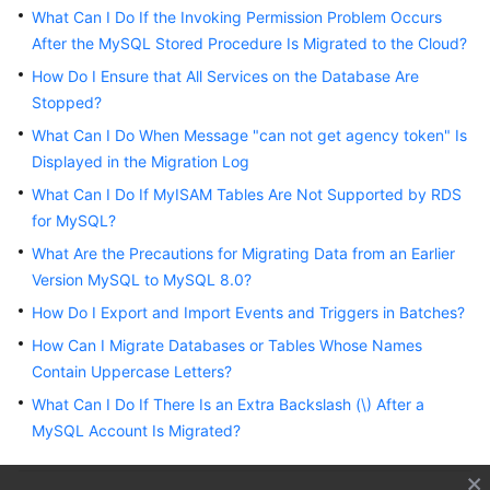
Started
What Can I Do If the Invoking Permission Problem Occurs
After the MySQL Stored Procedure Is Migrated to the Cloud?
User
How Do I Ensure that All Services on the Database Are
Guide
Stopped?
What Can I Do When Message "can not get agency token" Is
Best
Displayed in the Migration Log
Practices
What Can I Do If MyISAM Tables Are Not Supported by RDS
Security
for MySQL?
White
What Are the Precautions for Migrating Data from an Earlier
Paper
Version MySQL to MySQL 8.0?
How Do I Export and Import Events and Triggers in Batches?
API
Reference
How Can I Migrate Databases or Tables Whose Names
Contain Uppercase Letters?
SDK
What Can I Do If There Is an Extra Backslash (\) After a
Reference
MySQL Account Is Migrated?
FAQs