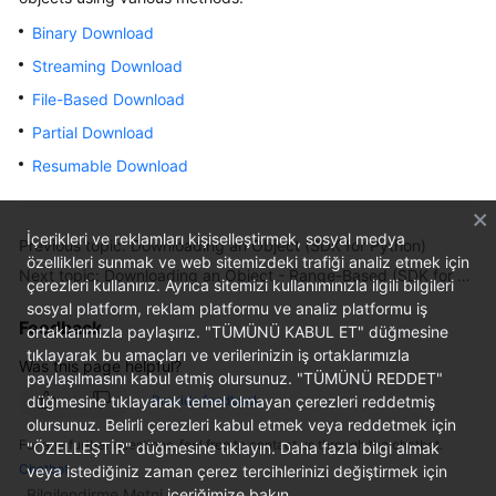
Billing
Binary Download
Streaming Download
Getting
Started
File-Based Download
Partial Download
User
Resumable Download
Guide
Permissions
İçerikleri ve reklamları kişiselleştirmek, sosyal medya
Configuration
Previous topic: Downloading an Object (SDK for Python)
özellikleri sunmak ve web sitemizdeki trafiği analiz etmek için
Guide
Next topic: Downloading an Object - Range-Based (SDK for Python)
çerezleri kullanırız. Ayrıca sitemizi kullanımınızla ilgili bilgileri
sosyal platform, reklam platformu ve analiz platformu iş
Tools
Feedback
ortaklarımızla paylaşırız. "TÜMÜNÜ KABUL ET" düğmesine
Guide
tıklayarak bu amaçları ve verilerinizin iş ortaklarımızla
Was this page helpful?
paylaşılmasını kabul etmiş olursunuz. "TÜMÜNÜ REDDET"
Best
düğmesine tıklayarak temel olmayan çerezleri reddetmiş
Provide feedback
Practices
olursunuz. Belirli çerezleri kabul etmek veya reddetmek için
For any further questions, feel free to contact us through the chatbot.
"ÖZELLEŞTİR" düğmesine tıklayın. Daha fazla bilgi almak
API
Chatbot
veya istediğiniz zaman çerez tercihlerinizi değiştirmek için
Reference
Bilgilendirme Metni
içeriğimize bakın.