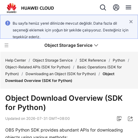
Bu sayfa henüz yerel dilinizde mevcut değildir. Daha fazla dil
seçeneği eklemek için yoğun bir şekilde çalışıyoruz. Desteğiniz için
teşekkür ederiz.
Object Storage Service
Help Center
/
Object Storage Service
/
SDK Reference
/
Python
/
Object-Related APIs (SDK for Python)
/
Basic Operations (SDK for
Python)
/
Downloading an Object (SDK for Python)
/
Object
What's
Download Overview (SDK for Python)
New
Object Download Overview (SDK
Product
for Python)
Notices
Updated on
2026-07-31 GMT+08:00
Service
Overview
OBS Python SDK provides abundant APIs for downloading
objects using various methods: